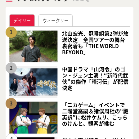
デイリー
ウィークリー
1
北山宏光、冠番組第2弾が放
送決定 全国ツアーの舞台
裏密着も「THE WORLD
BEYOND」
2
中国ドラマ「山河令」のゴ
ン・ジュン主演！“新時代武
侠”の傑作「暗河伝」が配信
決定
3
「ニカゲーム」イベントで
二階堂高嗣＆猪俣周杜の“謎
英訳”に松井ケムリ、こっち
のけんと、観客が挑む