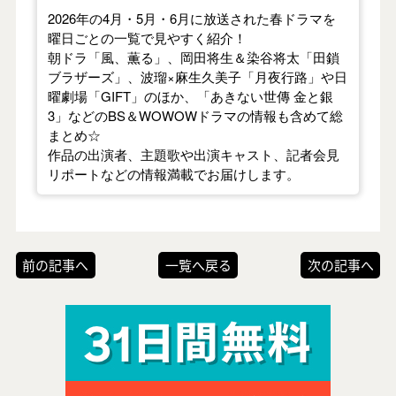
2026年の4月・5月・6月に放送された春ドラマを
曜日ごとの一覧で見やすく紹介！
朝ドラ「風、薫る」、岡田将生＆染谷将太「田鎖
ブラザーズ」、波瑠×麻生久美子「月夜行路」や日
曜劇場「GIFT」のほか、「あきない世傳 金と銀
3」などのBS＆WOWOWドラマの情報も含めて総
まとめ☆
作品の出演者、主題歌や出演キャスト、記者会見
リポートなどの情報満載でお届けします。
前の記事へ
一覧へ戻る
次の記事へ