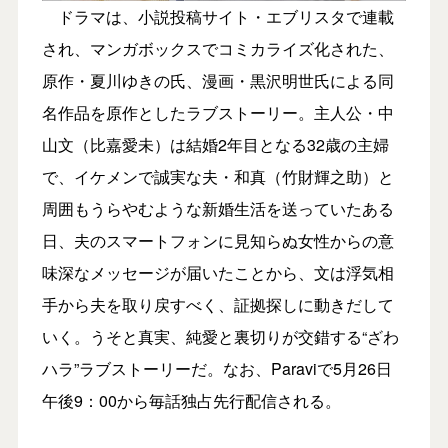
ドラマは、小説投稿サイト・エブリスタで連載
され、マンガボックスでコミカライズ化された、
原作・夏川ゆきの氏、漫画・黒沢明世氏による同
名作品を原作としたラブストーリー。主人公・中
山文（比嘉愛未）は結婚2年目となる32歳の主婦
で、イケメンで誠実な夫・和真（竹財輝之助）と
周囲もうらやむような新婚生活を送っていたある
日、夫のスマートフォンに見知らぬ女性からの意
味深なメッセージが届いたことから、文は浮気相
手から夫を取り戻すべく、証拠探しに動きだして
いく。うそと真実、純愛と裏切りが交錯する“ざわ
ハラ”ラブストーリーだ。なお、Paraviで5月26日
午後9：00から毎話独占先行配信される。