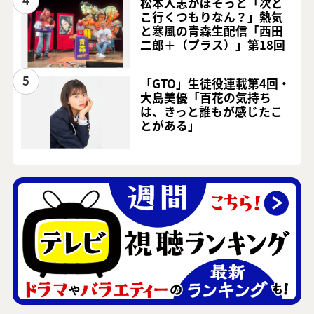
4
松本人志がぼそっと「次ど
こ行くつもりなん？」熱気
と寒風の青森生配信「西田
二郎＋（プラス）」第18回
5
「GTO」生徒役連載第4回・
大島美優「百花の気持ち
は、きっと誰もが感じたこ
とがある」