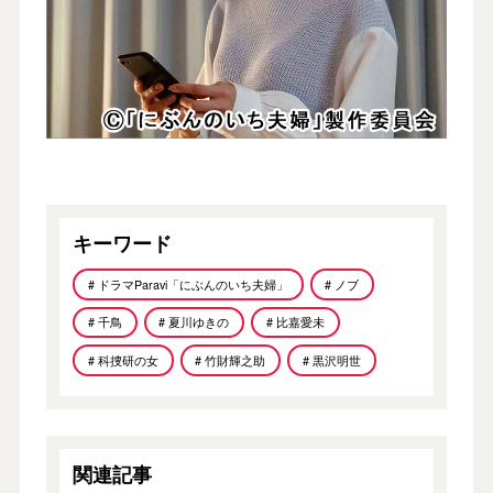
キーワード
# ドラマParavi「にぶんのいち夫婦」
# ノブ
# 千鳥
# 夏川ゆきの
# 比嘉愛未
# 科捜研の女
# 竹財輝之助
# 黒沢明世
関連記事