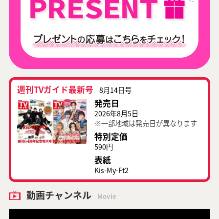
週刊TVガイド最新号
8月14日号
発売日
2026年8月5日
※一部地域は発売日が異なります
特別定価
590円
表紙
Kis-My-Ft2
動画チャンネル
Movie