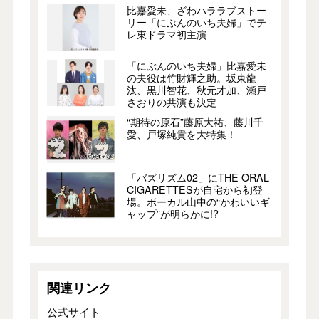
比嘉愛未、ざわハララブストー
リー「にぶんのいち夫婦」でテ
レ東ドラマ初主演
「にぶんのいち夫婦」比嘉愛未
の夫役は竹財輝之助。坂東龍
汰、黒川智花、秋元才加、瀬戸
さおりの共演も決定
“期待の原石”藤原大祐、藤川千
愛、戸塚純貴を大特集！
「バズリズム02」にTHE ORAL
CIGARETTESが自宅から初登
場。ボーカル山中の“かわいいギ
ャップ”が明らかに!?
関連リンク
公式サイト