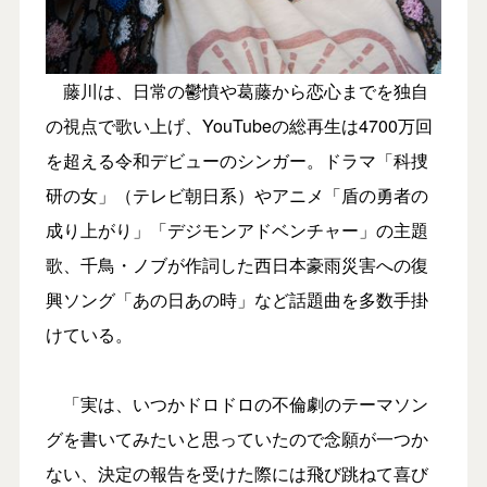
藤川は、日常の鬱憤や葛藤から恋心までを独自
の視点で歌い上げ、YouTubeの総再生は4700万回
を超える令和デビューのシンガー。ドラマ「科捜
研の女」（テレビ朝日系）やアニメ「盾の勇者の
成り上がり」「デジモンアドベンチャー」の主題
歌、千鳥・ノブが作詞した西日本豪雨災害への復
興ソング「あの日あの時」など話題曲を多数手掛
けている。
「実は、いつかドロドロの不倫劇のテーマソン
グを書いてみたいと思っていたので念願が一つか
ない、決定の報告を受けた際には飛び跳ねて喜び