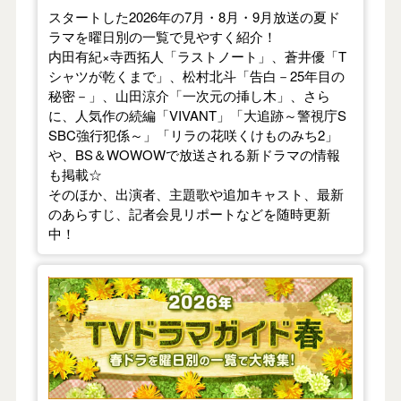
スタートした2026年の7月・8月・9月放送の夏ド
ラマを曜日別の一覧で見やすく紹介！
内田有紀×寺西拓人「ラストノート」、蒼井優「T
シャツが乾くまで」、松村北斗「告白－25年目の
秘密－」、山田涼介「一次元の挿し木」、さら
に、人気作の続編「VIVANT」「大追跡～警視庁S
SBC強行犯係～」「リラの花咲くけものみち2」
や、BS＆WOWOWで放送される新ドラマの情報
も掲載☆
そのほか、出演者、主題歌や追加キャスト、最新
のあらすじ、記者会見リポートなどを随時更新
中！
【2026年春】TVドラマガイド