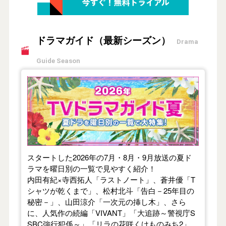
ドラマガイド（最新シーズン）
Drama
Guide Season
【2026年夏】TVドラマガイド
スタートした2026年の7月・8月・9月放送の夏ド
ラマを曜日別の一覧で見やすく紹介！
内田有紀×寺西拓人「ラストノート」、蒼井優「T
シャツが乾くまで」、松村北斗「告白－25年目の
秘密－」、山田涼介「一次元の挿し木」、さら
に、人気作の続編「VIVANT」「大追跡～警視庁S
SBC強行犯係～」「リラの花咲くけものみち2」