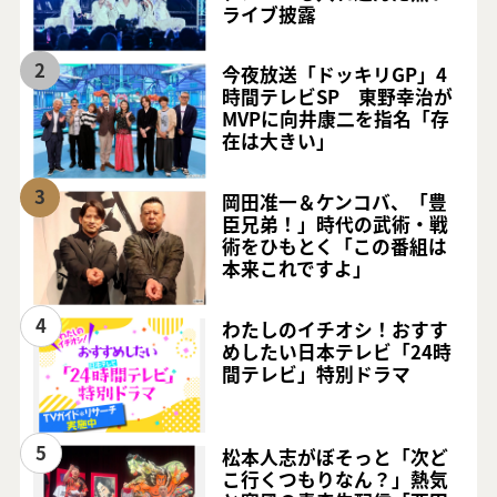
ライブ披露
2
今夜放送「ドッキリGP」4
時間テレビSP 東野幸治が
MVPに向井康二を指名「存
在は大きい」
3
岡田准一＆ケンコバ、「豊
臣兄弟！」時代の武術・戦
術をひもとく「この番組は
本来これですよ」
4
わたしのイチオシ！おすす
めしたい日本テレビ「24時
間テレビ」特別ドラマ
5
松本人志がぼそっと「次ど
こ行くつもりなん？」熱気