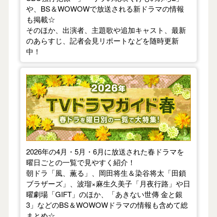
や、BS＆WOWOWで放送される新ドラマの情報
も掲載☆
そのほか、出演者、主題歌や追加キャスト、最新
のあらすじ、記者会見リポートなどを随時更新
中！
【2026年春】TVドラマガイド
2026年の4月・5月・6月に放送された春ドラマを
曜日ごとの一覧で見やすく紹介！
朝ドラ「風、薫る」、岡田将生＆染谷将太「田鎖
ブラザーズ」、波瑠×麻生久美子「月夜行路」や日
曜劇場「GIFT」のほか、「あきない世傳 金と銀
3」などのBS＆WOWOWドラマの情報も含めて総
まとめ☆