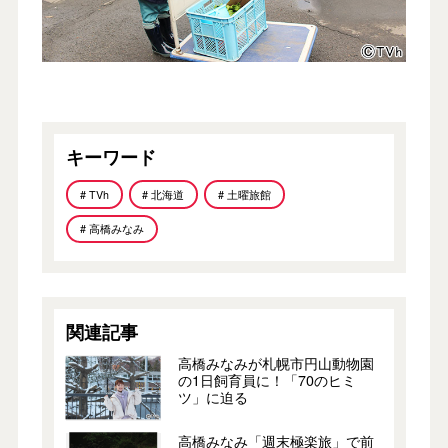
キーワード
# TVh
# 北海道
# 土曜旅館
# 高橋みなみ
関連記事
高橋みなみが札幌市円山動物園
の1日飼育員に！「70のヒミ
ツ」に迫る
高橋みなみ「週末極楽旅」で前