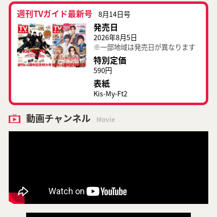
週刊TVガイド最新号
8月14日号
発売日
2026年8月5日
※一部地域は発売日が異なります
特別定価
590円
表紙
Kis-My-Ft2
動画チャンネル
Movie