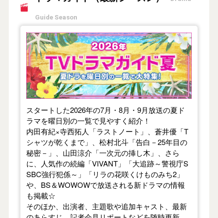
Guide Season
【2026年夏】TVドラマガイド
スタートした2026年の7月・8月・9月放送の夏ド
ラマを曜日別の一覧で見やすく紹介！
内田有紀×寺西拓人「ラストノート」、蒼井優「T
シャツが乾くまで」、松村北斗「告白－25年目の
秘密－」、山田涼介「一次元の挿し木」、さら
に、人気作の続編「VIVANT」「大追跡～警視庁S
SBC強行犯係～」「リラの花咲くけものみち2」
や、BS＆WOWOWで放送される新ドラマの情報
も掲載☆
そのほか、出演者、主題歌や追加キャスト、最新
のあらすじ、記者会見リポートなどを随時更新