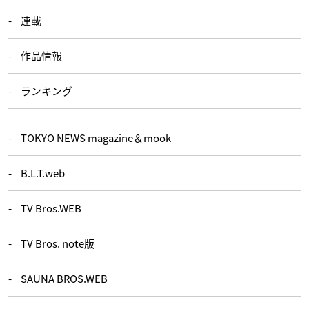
連載
作品情報
ランキング
TOKYO NEWS magazine＆mook
B.L.T.web
TV Bros.WEB
TV Bros. note版
SAUNA BROS.WEB