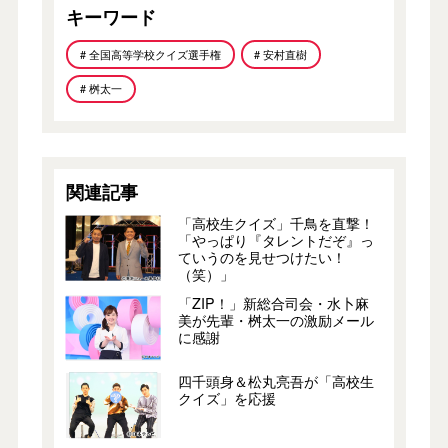
キーワード
# 全国高等学校クイズ選手権
# 安村直樹
# 桝太一
関連記事
「高校生クイズ」千鳥を直撃！
「やっぱり『タレントだぞ』っ
ていうのを見せつけたい！
（笑）」
「ZIP！」新総合司会・水卜麻
美が先輩・桝太一の激励メール
に感謝
四千頭身＆松丸亮吾が「高校生
クイズ」を応援