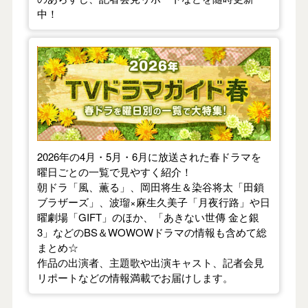
中！
【2026年春】TVドラマガイド
2026年の4月・5月・6月に放送された春ドラマを
曜日ごとの一覧で見やすく紹介！
朝ドラ「風、薫る」、岡田将生＆染谷将太「田鎖
ブラザーズ」、波瑠×麻生久美子「月夜行路」や日
曜劇場「GIFT」のほか、「あきない世傳 金と銀
3」などのBS＆WOWOWドラマの情報も含めて総
まとめ☆
作品の出演者、主題歌や出演キャスト、記者会見
リポートなどの情報満載でお届けします。