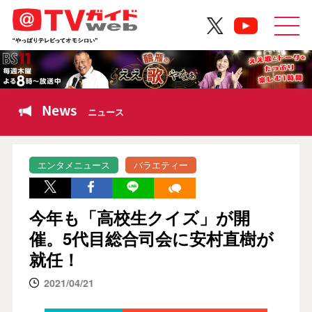
News
ニュース
エンタメニュース
バラエティー
今年も「高校生クイズ」が開
催。5代目総合司会に安村直樹が
就任！
2021/04/21