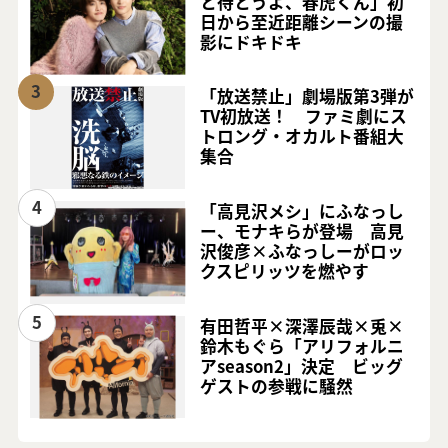
と待とうよ、春虎くん」初
日から至近距離シーンの撮
影にドキドキ
3
「放送禁止」劇場版第3弾が
TV初放送！ ファミ劇にス
トロング・オカルト番組大
集合
4
「高見沢メシ」にふなっし
ー、モナキらが登場 高見
沢俊彦×ふなっしーがロッ
クスピリッツを燃やす
5
有田哲平×深澤辰哉×兎×
鈴木もぐら「アリフォルニ
アseason2」決定 ビッグ
ゲストの参戦に騒然