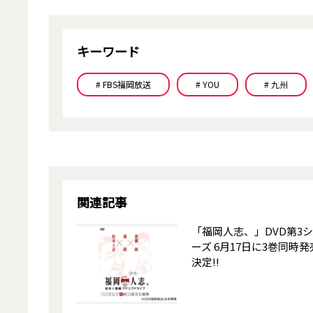
キーワード
# FBS福岡放送
# YOU
# 九州
関連記事
「福岡人志、」DVD第3
ーズ 6月17日に3巻同時発
決定!!