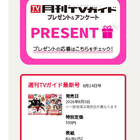
週刊TVガイド最新号
8月14日号
発売日
2026年8月5日
※一部地域は発売日が異なります
特別定価
590円
表紙
Kis-My-Ft2