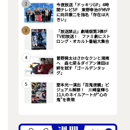
2
今夜放送「ドッキリGP」4時
間テレビSP 東野幸治がMVP
に向井康二を指名「存在は大
きい」
3
「放送禁止」劇場版第3弾が
TV初放送！ ファミ劇にスト
ロング・オカルト番組大集合
4
曽野舜太はさかなクンと湘南
へ 森七菜＆ダイアン津田は
絆を試す「ゴールデンタッ
グ」
5
堂本光一演出「百鬼夜鏡」ビ
ジュアル解禁！ 川﨑皇輝ら
11人のネイルアートが“心の
鬼”を表現