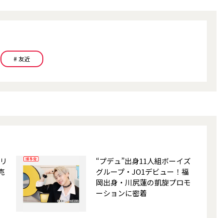
# 友近
シリ
“プデュ”出身11人組ボーイズ
売
グループ・JO1デビュー！福
岡出身・川尻蓮の凱旋プロモ
ーションに密着