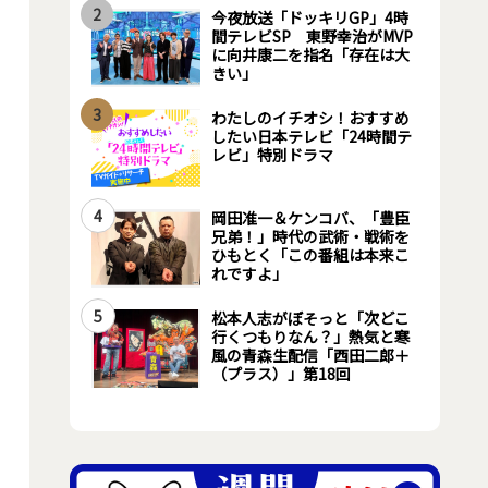
2
今夜放送「ドッキリGP」4時
間テレビSP 東野幸治がMVP
に向井康二を指名「存在は大
きい」
3
わたしのイチオシ！おすすめ
したい日本テレビ「24時間テ
レビ」特別ドラマ
4
岡田准一＆ケンコバ、「豊臣
兄弟！」時代の武術・戦術を
ひもとく「この番組は本来こ
れですよ」
5
松本人志がぼそっと「次どこ
行くつもりなん？」熱気と寒
風の青森生配信「西田二郎＋
（プラス）」第18回