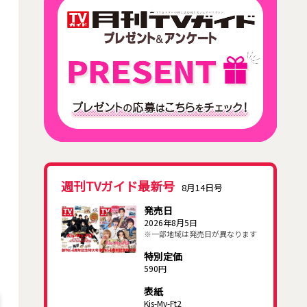
週刊TVガイド最新号
8月14日号
発売日
2026年8月5日
※一部地域は発売日が異なります
特別定価
590円
表紙
Kis-My-Ft2