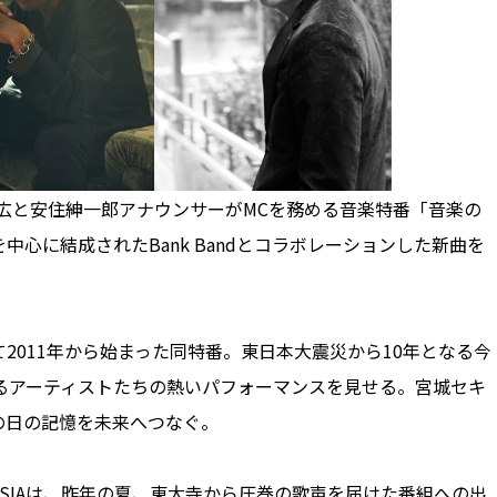
居正広と安住紳一郎アナウンサーがMCを務める音楽特番「音楽の
和寿を中心に結成されたBank Bandとコラボレーションした新曲を
011年から始まった同特番。東日本大震災から10年となる今
るアーティストたちの熱いパフォーマンスを見せる。宮城セキ
の日の記憶を未来へつなぐ。
SIAは、昨年の夏、東大寺から圧巻の歌声を届けた番組への出