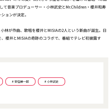
音楽プロデューサー・小林武史とMr.Children・櫻井和寿
レーションが決定。
林が作曲、歌唱を櫻井とMISIAの2人という新曲が誕生。日
、櫻井とMISIAの奇跡のコラボで、番組でテレビ初披露す
# 安住紳一郎
# 小林武史