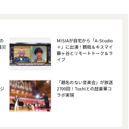
の
MISIAが自宅から「A-Studio
震災
＋」に出演！鶴瓶＆キスマイ
送
藤ヶ谷とリモートトーク＆ラ
イブ
「題名のない音楽会」が放送
らジ
2700回！Toshlとの超豪華コ
ラボ実現