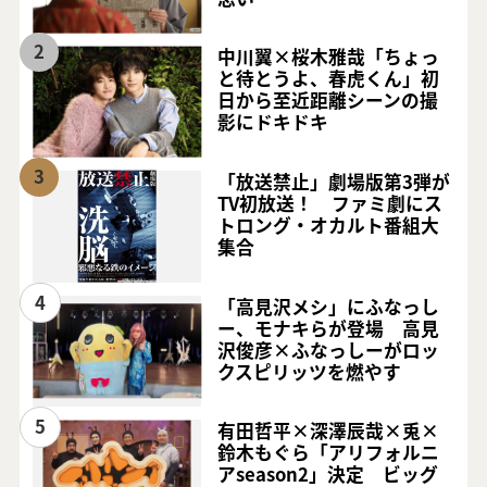
2
中川翼×桜木雅哉「ちょっ
と待とうよ、春虎くん」初
日から至近距離シーンの撮
影にドキドキ
3
「放送禁止」劇場版第3弾が
TV初放送！ ファミ劇にス
トロング・オカルト番組大
集合
4
「高見沢メシ」にふなっし
ー、モナキらが登場 高見
沢俊彦×ふなっしーがロッ
クスピリッツを燃やす
5
有田哲平×深澤辰哉×兎×
鈴木もぐら「アリフォルニ
アseason2」決定 ビッグ