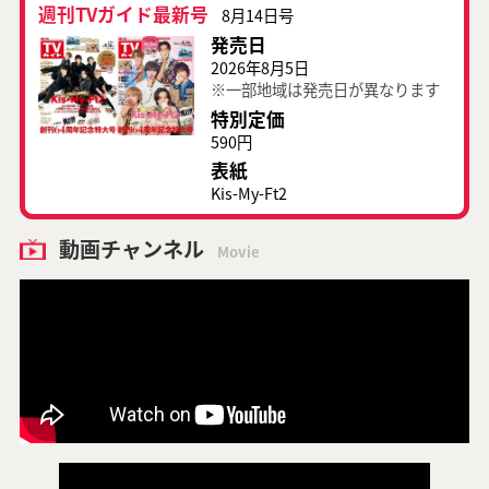
週刊TVガイド最新号
8月14日号
発売日
2026年8月5日
※一部地域は発売日が異なります
特別定価
590円
表紙
Kis-My-Ft2
動画チャンネル
Movie