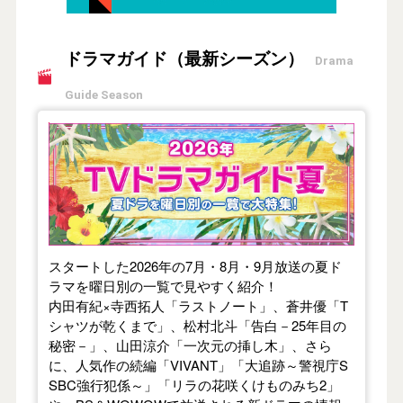
ドラマガイド（最新シーズン）
Drama
Guide Season
【2026年夏】TVドラマガイド
スタートした2026年の7月・8月・9月放送の夏ド
ラマを曜日別の一覧で見やすく紹介！
内田有紀×寺西拓人「ラストノート」、蒼井優「T
シャツが乾くまで」、松村北斗「告白－25年目の
秘密－」、山田涼介「一次元の挿し木」、さら
に、人気作の続編「VIVANT」「大追跡～警視庁S
SBC強行犯係～」「リラの花咲くけものみち2」