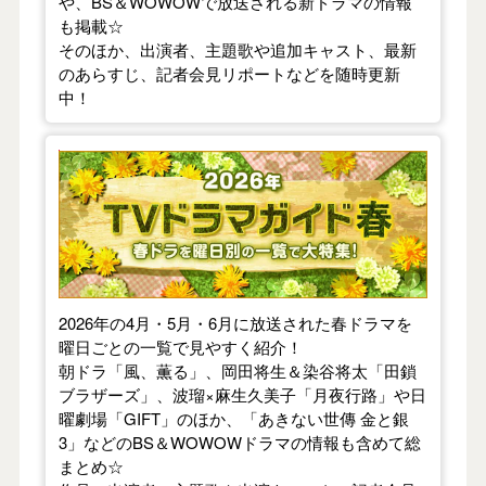
や、BS＆WOWOWで放送される新ドラマの情報
も掲載☆
そのほか、出演者、主題歌や追加キャスト、最新
のあらすじ、記者会見リポートなどを随時更新
中！
【2026年春】TVドラマガイド
2026年の4月・5月・6月に放送された春ドラマを
曜日ごとの一覧で見やすく紹介！
朝ドラ「風、薫る」、岡田将生＆染谷将太「田鎖
ブラザーズ」、波瑠×麻生久美子「月夜行路」や日
曜劇場「GIFT」のほか、「あきない世傳 金と銀
3」などのBS＆WOWOWドラマの情報も含めて総
まとめ☆