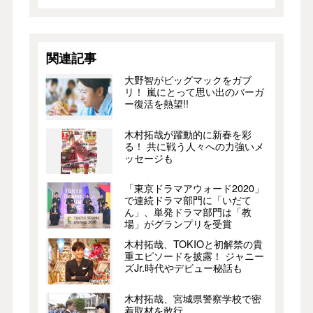
関連記事
大野智がビッグマックをガブ
リ！ 嵐にとって思い出のバーガ
ー復活を熱望!!
木村拓哉が躍動的に新春を彩
る！ 共に戦う人々への力強いメ
ッセージも
「東京ドラマアウォード2020」
で連続ドラマ部門に「いだて
ん」、単発ドラマ部門は「教
場」がグランプリを受賞
木村拓哉、TOKIOと初解禁の貴
重エピソードを披露！ ジャニー
ズJr.時代やデビュー秘話も
木村拓哉、宮城県警察学校で密
着取材を敢行