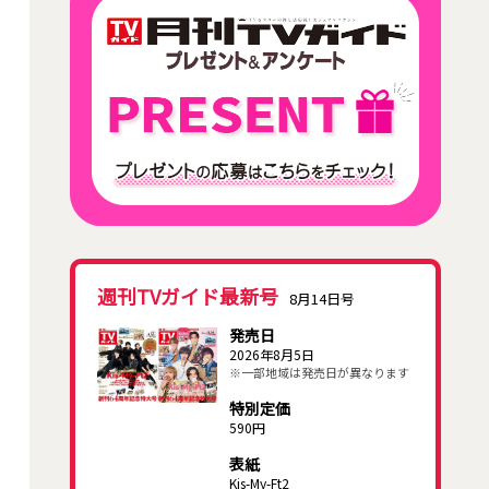
週刊TVガイド最新号
8月14日号
発売日
2026年8月5日
※一部地域は発売日が異なります
特別定価
590円
表紙
Kis-My-Ft2