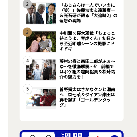
2
「おじさんは一人でいいのに
（笑）」佐藤浩市＆遠藤憲一
＆光石研が語る「大追跡2」の
理想の現場
3
中川翼×桜木雅哉「ちょっと
待とうよ、春虎くん」初日か
ら至近距離シーンの撮影にド
キドキ
4
藤村忠寿と西田二郎がふぉ～
ゆ～を徹底解説…!? 前編で
はボケ組の越岡裕貴＆松崎祐
介の魅力を！
5
曽野舜太はさかなクンと湘南
へ 森七菜＆ダイアン津田は
絆を試す「ゴールデンタッ
グ」