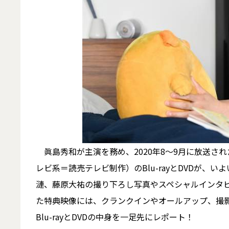
眞島秀和が主演を務め、2020年8～9月に放送さ
レビ系＝読売テレビ制作）のBlu-rayとDVDが、
漣、藤原大祐の撮り下ろし写真やスペシャルインタ
た特典映像には、クランクインやオールアップ、撮
Blu-rayとDVDの中身を一足先にレポート！