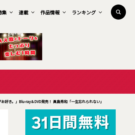
特集
連載
作品情報
ランキング
好き。」Blu-ray＆DVD発売！ 眞島秀和「一生忘れられない」