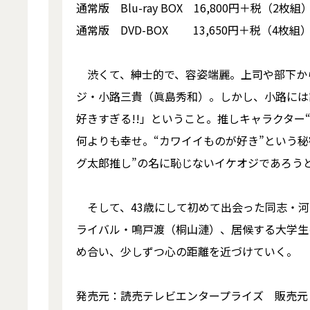
通常版 Blu-ray BOX 16,800円＋税（2枚
通常版 DVD-BOX 13,650円＋税（4枚組
渋くて、紳士的で、容姿端麗。上司や部下か
ジ・小路三貴（眞島秀和）。しかし、小路には
好きすぎる!!」ということ。推しキャラクター
何よりも幸せ。“カワイイものが好き”という
グ太郎推し”の名に恥じないイケオジであろう
そして、43歳にして初めて出会った同志・河
ライバル・鳴戸渡（桐山漣）、居候する大学生
め合い、少しずつ心の距離を近づけていく。
発売元：読売テレビエンタープライズ 販売元