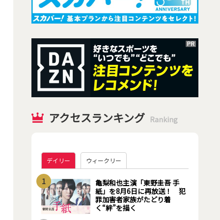
アクセスランキング
Ranking
デイリー
ウィークリー
1
亀梨和也主演「東野圭吾 手
紙」を8月6日に再放送！ 犯
罪加害者家族がたどり着
く“絆”を描く