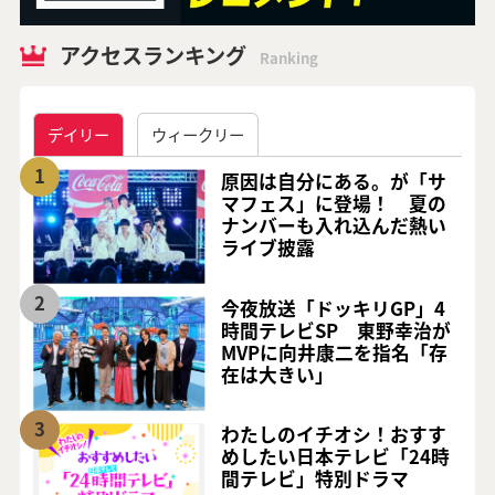
アクセスランキング
Ranking
デイリー
ウィークリー
1
原因は自分にある。が「サ
マフェス」に登場！ 夏の
ナンバーも入れ込んだ熱い
ライブ披露
2
今夜放送「ドッキリGP」4
時間テレビSP 東野幸治が
MVPに向井康二を指名「存
在は大きい」
3
わたしのイチオシ！おすす
めしたい日本テレビ「24時
間テレビ」特別ドラマ