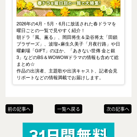
2026年の4月・5月・6月に放送された春ドラマを
曜日ごとの一覧で見やすく紹介！
朝ドラ「風、薫る」、岡田将生＆染谷将太「田鎖
ブラザーズ」、波瑠×麻生久美子「月夜行路」や日
曜劇場「GIFT」のほか、「あきない世傳 金と銀
3」などのBS＆WOWOWドラマの情報も含めて総
まとめ☆
作品の出演者、主題歌や出演キャスト、記者会見
リポートなどの情報満載でお届けします。
前の記事へ
一覧へ戻る
次の記事へ