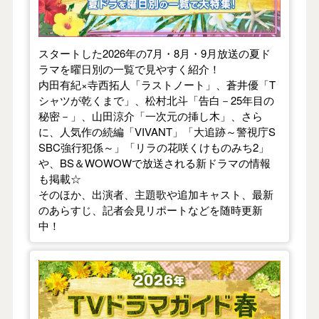
スタートした2026年の7月・8月・9月放送の夏ド
ラマを曜日別の一覧で見やすく紹介！
内田有紀×寺西拓人「ラストノート」、蒼井優「T
シャツが乾くまで」、松村北斗「告白－25年目の
秘密－」、山田涼介「一次元の挿し木」、さら
に、人気作の続編「VIVANT」「大追跡～警視庁S
SBC強行犯係～」「リラの花咲くけものみち2」
や、BS＆WOWOWで放送される新ドラマの情報
も掲載☆
そのほか、出演者、主題歌や追加キャスト、最新
のあらすじ、記者会見リポートなどを随時更新
中！
【2026年春】TVドラマガイド