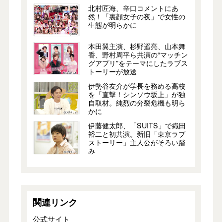
北村匠海、辛口コメントにあ
然！「裏顔女子の夜」で女性の
生態が明らかに
本田翼主演、杉野遥亮、山本舞
香、野村周平ら共演の“マッチン
グアプリ”をテーマにしたラブス
トーリーが放送
伊勢谷友介が学長を務める高校
を「直撃！シンソウ坂上」が独
自取材。純烈の分裂危機も明ら
かに
伊藤健太郎、「SUITS」で織田
裕二と初共演。新旧「東京ラブ
ストーリー」主人公がそろい踏
み
関連リンク
公式サイト