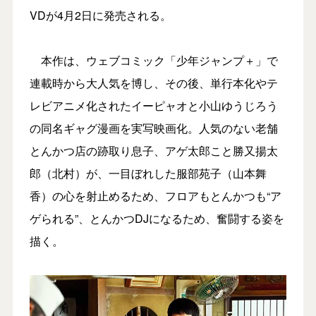
VDが4月2日に発売される。
本作は、ウェブコミック「少年ジャンプ＋」で
連載時から大人気を博し、その後、単行本化やテ
レビアニメ化されたイーピャオと小山ゆうじろう
の同名ギャグ漫画を実写映画化。人気のない老舗
とんかつ店の跡取り息子、アゲ太郎こと勝又揚太
郎（北村）が、一目ぼれした服部苑子（山本舞
香）の心を射止めるため、フロアもとんかつも“ア
ゲられる”、とんかつDJになるため、奮闘する姿を
描く。