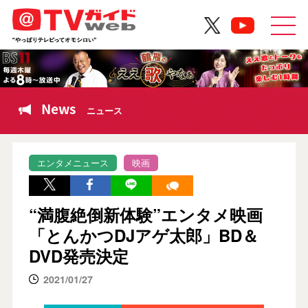
News
ニュース
エンタメニュース
映画
“満腹絶倒新体験”エンタメ映画
「とんかつDJアゲ太郎」BD＆
DVD発売決定
2021/01/27