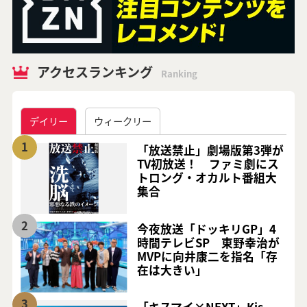
アクセスランキング
Ranking
デイリー
ウィークリー
1
「放送禁止」劇場版第3弾が
TV初放送！ ファミ劇にス
トロング・オカルト番組大
集合
2
今夜放送「ドッキリGP」4
時間テレビSP 東野幸治が
MVPに向井康二を指名「存
在は大きい」
3