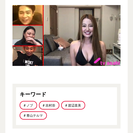
キーワード
# ノブ
# 吉村崇
# 渡辺直美
# 青山テルマ