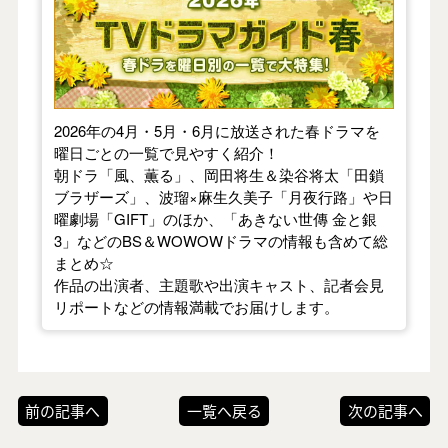
2026年の4月・5月・6月に放送された春ドラマを
曜日ごとの一覧で見やすく紹介！
朝ドラ「風、薫る」、岡田将生＆染谷将太「田鎖
ブラザーズ」、波瑠×麻生久美子「月夜行路」や日
曜劇場「GIFT」のほか、「あきない世傳 金と銀
3」などのBS＆WOWOWドラマの情報も含めて総
まとめ☆
作品の出演者、主題歌や出演キャスト、記者会見
リポートなどの情報満載でお届けします。
前の記事へ
一覧へ戻る
次の記事へ