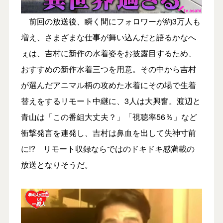
前回の放送後、瞬く間にフォロワーが約3万人も
増え、さまざまな仕事が舞い込んだと語るかなへ
ぇは、吉村に新作の水着姿をお披露目するため、
おすすめの新作水着三つを用意。その中から吉村
が選んだアニマル柄の攻めた水着にその場で生着
替えをするリモート中継に、3人は大興奮。渡辺と
青山は「この番組大丈夫？」「視聴率56％」など
衝撃発言を連発し、吉村は鼻血を出して失神寸前
に!? リモート収録ならではのドキドキ感満載の
放送となりそうだ。