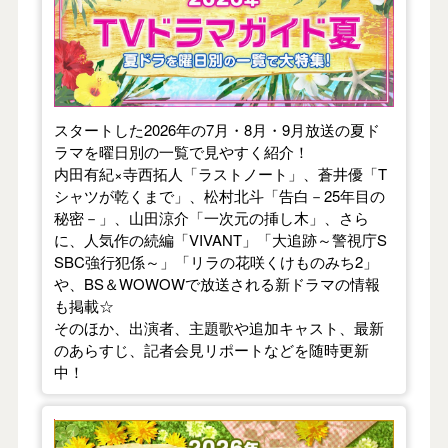
スタートした2026年の7月・8月・9月放送の夏ド
ラマを曜日別の一覧で見やすく紹介！
内田有紀×寺西拓人「ラストノート」、蒼井優「T
シャツが乾くまで」、松村北斗「告白－25年目の
秘密－」、山田涼介「一次元の挿し木」、さら
に、人気作の続編「VIVANT」「大追跡～警視庁S
SBC強行犯係～」「リラの花咲くけものみち2」
や、BS＆WOWOWで放送される新ドラマの情報
も掲載☆
そのほか、出演者、主題歌や追加キャスト、最新
のあらすじ、記者会見リポートなどを随時更新
中！
【2026年春】TVドラマガイド