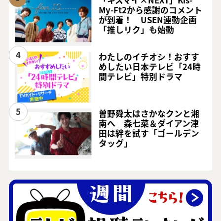
「キスマイ×NEXT」Kis-
My-Ft2から感謝のコメント
が到着！ USEN連動企画
「推しリク」も始動
4
わたしのイチオシ！おすす
めしたい日本テレビ「24時
間テレビ」特別ドラマ
5
曽野舜太はさかなクンと湘
南へ 森七菜＆ダイアン津
田は絆を試す「ゴールデン
タッグ」