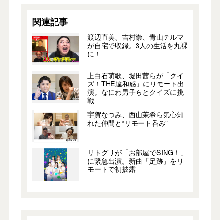
関連記事
渡辺直美、吉村崇、青山テルマ
が自宅で収録。3人の生活を丸裸
に！
上白石萌歌、堀田茜らが「クイ
ズ！THE違和感」にリモート出
演。なにわ男子らとクイズに挑
戦
宇賀なつみ、西山茉希ら気心知
れた仲間と“リモート呑み”
リトグリが「お部屋でSING！」
に緊急出演。新曲「足跡」をリ
モートで初披露