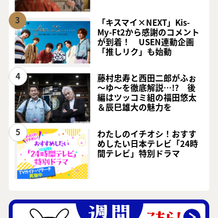
3
「キスマイ×NEXT」Kis-
My-Ft2から感謝のコメント
が到着！ USEN連動企画
「推しリク」も始動
4
藤村忠寿と西田二郎がふぉ
～ゆ～を徹底解説…!? 後
編はツッコミ組の福田悠太
＆辰巳雄大の魅力を
5
わたしのイチオシ！おすす
めしたい日本テレビ「24時
間テレビ」特別ドラマ