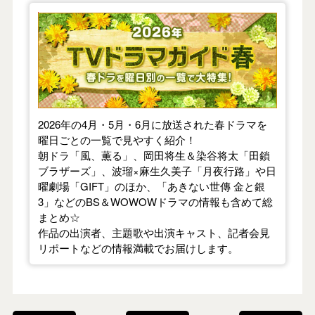
【2026年春】TVドラマガイド
2026年の4月・5月・6月に放送された春ドラマを
曜日ごとの一覧で見やすく紹介！
朝ドラ「風、薫る」、岡田将生＆染谷将太「田鎖
ブラザーズ」、波瑠×麻生久美子「月夜行路」や日
曜劇場「GIFT」のほか、「あきない世傳 金と銀
3」などのBS＆WOWOWドラマの情報も含めて総
まとめ☆
作品の出演者、主題歌や出演キャスト、記者会見
リポートなどの情報満載でお届けします。