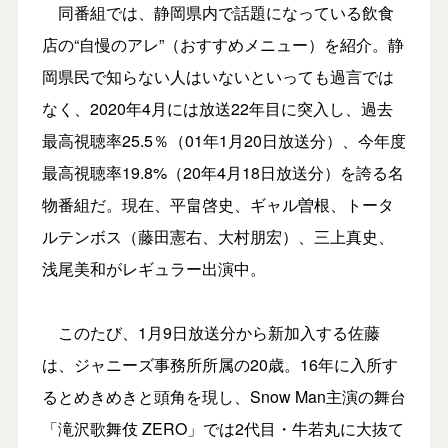
同番組では、静岡県内で話題になっている飲食
店の“自慢のアレ”（おすすめメニュー）を紹介。静
岡県民で知らない人はいないといっても過言では
なく、2020年4月には放送22年目に突入し、過去
最高視聴率25.5％（01年1月20日放送分）、今年度
最高視聴率19.8%（20年4月18日放送分）を誇る名
物番組だ。現在、平畠啓史、ギャル曽根、トータ
ルテンボス（藤田憲右、大村朋宏）、三上真史、
浅尾美和がレギュラー出演中。
このたび、1月9日放送分から新加入する佐藤
は、ジャニーズ事務所所属の20歳。16年に入所す
るとめきめきと頭角を現し、Snow Man主演の舞台
「滝沢歌舞伎 ZERO」では2代目・牛若丸に大抜て