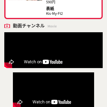
590円
表紙
Kis-My-Ft2
動画チャンネル
Movie