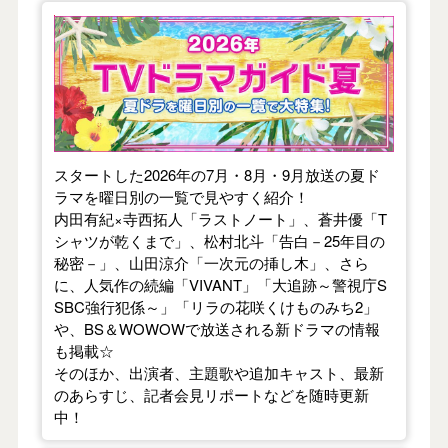
【2026年夏】TVドラマガイド
スタートした2026年の7月・8月・9月放送の夏ド
ラマを曜日別の一覧で見やすく紹介！
内田有紀×寺西拓人「ラストノート」、蒼井優「T
シャツが乾くまで」、松村北斗「告白－25年目の
秘密－」、山田涼介「一次元の挿し木」、さら
に、人気作の続編「VIVANT」「大追跡～警視庁S
SBC強行犯係～」「リラの花咲くけものみち2」
や、BS＆WOWOWで放送される新ドラマの情報
も掲載☆
そのほか、出演者、主題歌や追加キャスト、最新
のあらすじ、記者会見リポートなどを随時更新
中！