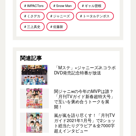
# IMPACTors
# Snow Man
# ギャル曽根
# くさデカ
# ジャニーズ
# トータルテンボス
# 三上真史
# 佐藤新
関連記事
「Mステ」×ジャニーズJr.コラボ
DVD発売記念特番が放送
関ジャニ∞の今年のMVPは誰？
「月刊TVガイド新春超特大号」
で互いを褒め合うトークを展
開！
嵐が嵐を語り尽くす！「月刊TV
ガイド2021年1月号」で2ショッ
ト総当たりグラビア＆全7000字
超えインタビュー