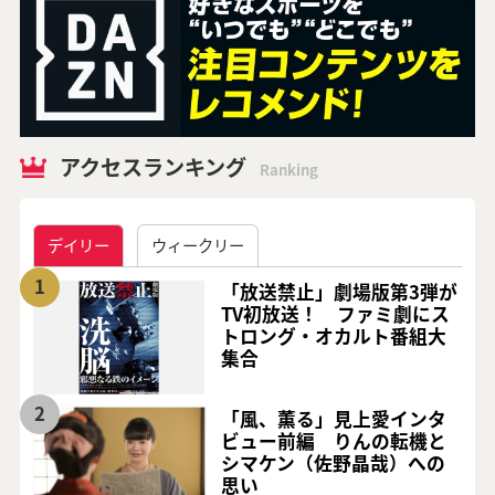
アクセスランキング
Ranking
デイリー
ウィークリー
1
「放送禁止」劇場版第3弾が
TV初放送！ ファミ劇にス
トロング・オカルト番組大
集合
2
「風、薫る」見上愛インタ
ビュー前編 りんの転機と
シマケン（佐野晶哉）への
思い