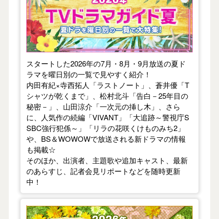
スタートした2026年の7月・8月・9月放送の夏ド
ラマを曜日別の一覧で見やすく紹介！
内田有紀×寺西拓人「ラストノート」、蒼井優「T
シャツが乾くまで」、松村北斗「告白－25年目の
秘密－」、山田涼介「一次元の挿し木」、さら
に、人気作の続編「VIVANT」「大追跡～警視庁S
SBC強行犯係～」「リラの花咲くけものみち2」
や、BS＆WOWOWで放送される新ドラマの情報
も掲載☆
そのほか、出演者、主題歌や追加キャスト、最新
のあらすじ、記者会見リポートなどを随時更新
中！
【2026年春】TVドラマガイド