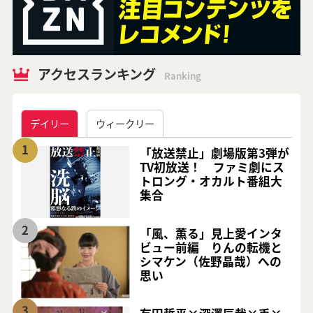
アクセスランキング
Ranking
デイリー
ウィークリー
1
「放送禁止」劇場版第3弾が
TV初放送！ ファミ劇にス
トロング・オカルト番組大
集合
2
「風、薫る」見上愛インタ
ビュー前編 りんの転機と
シマケン（佐野晶哉）への
思い
3