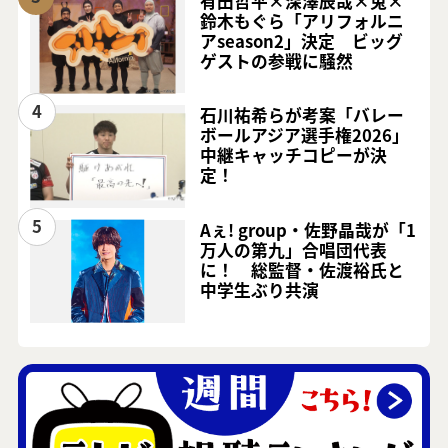
有田哲平×深澤辰哉×兎×
鈴木もぐら「アリフォルニ
アseason2」決定 ビッグ
ゲストの参戦に騒然
4
石川祐希らが考案「バレー
ボールアジア選手権2026」
中継キャッチコピーが決
定！
5
Aぇ! group・佐野晶哉が「1
万人の第九」合唱団代表
に！ 総監督・佐渡裕氏と
中学生ぶり共演