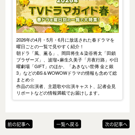
2026年の4月・5月・6月に放送された春ドラマを
曜日ごとの一覧で見やすく紹介！
朝ドラ「風、薫る」、岡田将生＆染谷将太「田鎖
ブラザーズ」、波瑠×麻生久美子「月夜行路」や日
曜劇場「GIFT」のほか、「あきない世傳 金と銀
3」などのBS＆WOWOWドラマの情報も含めて総
まとめ☆
作品の出演者、主題歌や出演キャスト、記者会見
リポートなどの情報満載でお届けします。
前の記事へ
一覧へ戻る
次の記事へ