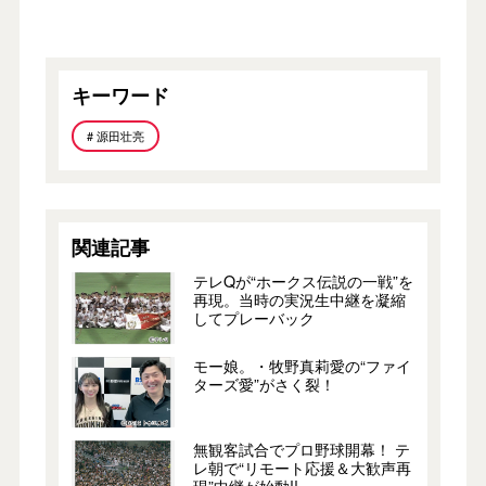
キーワード
# 源田壮亮
関連記事
テレQが“ホークス伝説の一戦”を
再現。当時の実況生中継を凝縮
してプレーバック
モー娘。・牧野真莉愛の“ファイ
ターズ愛”がさく裂！
無観客試合でプロ野球開幕！ テ
レ朝で“リモート応援＆大歓声再