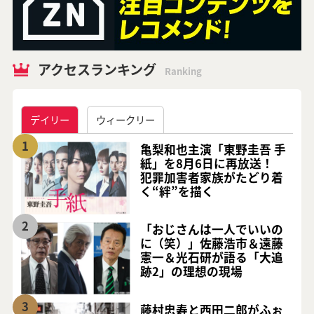
アクセスランキング
Ranking
デイリー
ウィークリー
1
亀梨和也主演「東野圭吾 手
紙」を8月6日に再放送！
犯罪加害者家族がたどり着
く“絆”を描く
2
「おじさんは一人でいいの
に（笑）」佐藤浩市＆遠藤
憲一＆光石研が語る「大追
跡2」の理想の現場
3
藤村忠寿と西田二郎がふぉ