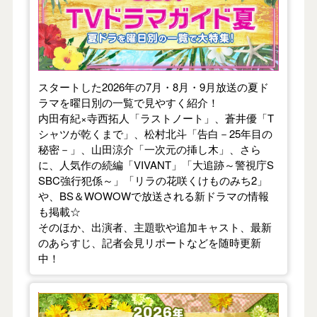
スタートした2026年の7月・8月・9月放送の夏ド
ラマを曜日別の一覧で見やすく紹介！
内田有紀×寺西拓人「ラストノート」、蒼井優「T
シャツが乾くまで」、松村北斗「告白－25年目の
秘密－」、山田涼介「一次元の挿し木」、さら
に、人気作の続編「VIVANT」「大追跡～警視庁S
SBC強行犯係～」「リラの花咲くけものみち2」
や、BS＆WOWOWで放送される新ドラマの情報
も掲載☆
そのほか、出演者、主題歌や追加キャスト、最新
のあらすじ、記者会見リポートなどを随時更新
中！
【2026年春】TVドラマガイド