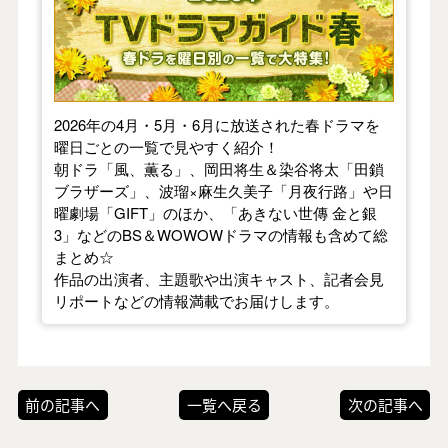
2026年の4月・5月・6月に放送された春ドラマを
曜日ごとの一覧で見やすく紹介！
朝ドラ「風、薫る」、岡田将生＆染谷将太「田鎖
ブラザーズ」、波瑠×麻生久美子「月夜行路」や日
曜劇場「GIFT」のほか、「あきない世傳 金と銀
3」などのBS＆WOWOWドラマの情報も含めて総
まとめ☆
作品の出演者、主題歌や出演キャスト、記者会見
リポートなどの情報満載でお届けします。
前の記事へ
一覧へ戻る
次の記事へ