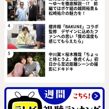
～ゆ～を徹底解説…!? 前
編ではボケ組の越岡裕貴＆
松崎祐介の魅力を！
4
櫻井翔「BAKUNE」コラボ
監修 デザインに込めたフ
ァンへの思い「僕の温度も
感じてもらえたら」
5
中川翼×桜木雅哉「ちょっ
と待とうよ、春虎くん」初
日から至近距離シーンの撮
影にドキドキ