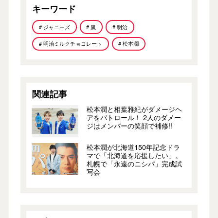
キーワード
# ジャニーズ
# 嵐
# 明治
# 明治ミルクチョコレート
# 松本潤
関連記事
松本潤と相葉雅紀がダメージヘ
アをパトロール！ 2人のダメー
ジはメンバーの笑顔で補修!!
松本潤が北海道150年記念ドラ
マで「北海道を応援したい」。
札幌で「永遠のニシパ」完成試
写会