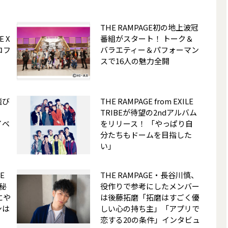
THE RAMPAGE初の地上波冠
 X
番組がスタート！ トーク＆
コフ
バラエティー＆パフォーマン
スで16人の魅力全開
飛び
THE RAMPAGE from EXILE
TRIBEが待望の2ndアルバム
イベ
をリリース！ 「やっぱり自
分たちもドームを目指した
い」
LE
THE RAMPAGE・長谷川慎、
影秘
役作りで参考にしたメンバー
にや
は後藤拓磨「拓磨はすごく優
ンは
しい心の持ち主」――「アプリで
恋する20の条件」インタビュ