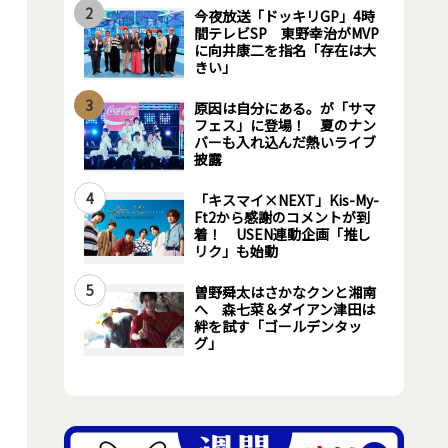
2
今夜放送「ドッキリGP」4時
間テレビSP 東野幸治がMVP
に向井康二を指名「存在は大
きい」
3
原因は自分にある。が「サマ
フェス」に登場！ 夏のナン
バーも入れ込んだ熱いライブ
披露
4
「キスマイ×NEXT」Kis-My-
Ft2から感謝のコメントが到
着！ USEN連動企画「推し
リク」も始動
5
曽野舜太はさかなクンと湘南
へ 森七菜＆ダイアン津田は
絆を試す「ゴールデンタッ
グ」