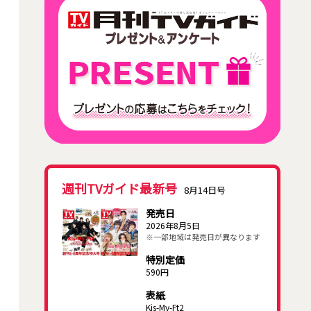
週刊TVガイド最新号
8月14日号
発売日
2026年8月5日
※一部地域は発売日が異なります
特別定価
590円
表紙
Kis-My-Ft2