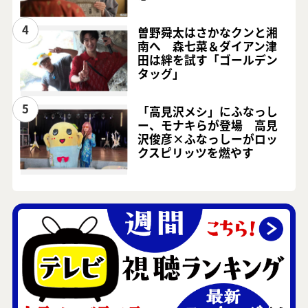
4
曽野舜太はさかなクンと湘
南へ 森七菜＆ダイアン津
田は絆を試す「ゴールデン
タッグ」
5
「高見沢メシ」にふなっし
ー、モナキらが登場 高見
沢俊彦×ふなっしーがロッ
クスピリッツを燃やす