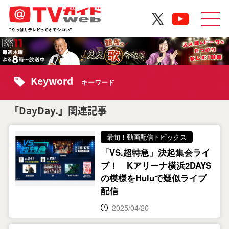
Keyword
キーワード
「DayDay.」関連記事
最旬！動画配信トピックス
「VS.超特急」決起集会ライ
ブ！ Kアリーナ横浜2DAYS
の模様をHuluで疑似ライブ
配信
2025/04/20