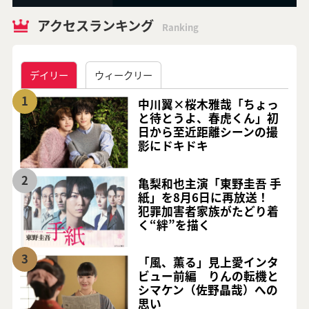
アクセスランキング
Ranking
デイリー
ウィークリー
1
中川翼×桜木雅哉「ちょっ
と待とうよ、春虎くん」初
日から至近距離シーンの撮
影にドキドキ
2
亀梨和也主演「東野圭吾 手
紙」を8月6日に再放送！
犯罪加害者家族がたどり着
く“絆”を描く
3
「風、薫る」見上愛インタ
ビュー前編 りんの転機と
シマケン（佐野晶哉）への
思い