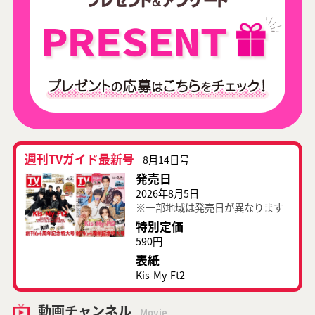
週刊TVガイド最新号
8月14日号
発売日
2026年8月5日
※一部地域は発売日が異なります
特別定価
590円
表紙
Kis-My-Ft2
動画チャンネル
Movie