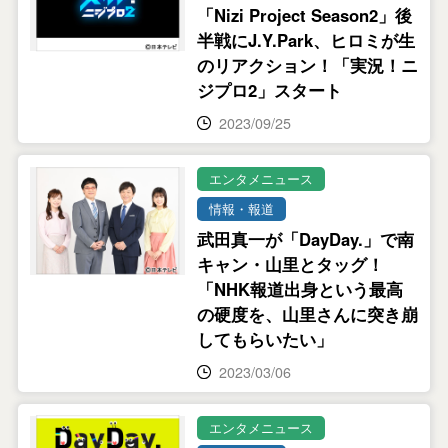
「Nizi Project Season2」後
半戦にJ.Y.Park、ヒロミが生
のリアクション！「実況！ニ
ジプロ2」スタート
2023/09/25
エンタメニュース
情報・報道
武田真一が「DayDay.」で南
キャン・山里とタッグ！
「NHK報道出身という最高
の硬度を、山里さんに突き崩
してもらいたい」
2023/03/06
エンタメニュース