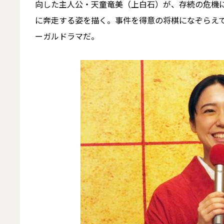
向した主人公・天童竜美（上白石）が、存続の危機
に奔走する姿を描く。事件を得意の将棋になぞらえ
ーガルドラマだ。