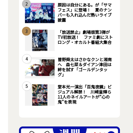
2
原因は自分にある。が「サマ
フェス」に登場！ 夏のナン
バーも入れ込んだ熱いライブ
披露
3
「放送禁止」劇場版第3弾が
TV初放送！ ファミ劇にスト
ロング・オカルト番組大集合
4
曽野舜太はさかなクンと湘南
へ 森七菜＆ダイアン津田は
絆を試す「ゴールデンタッ
グ」
5
堂本光一演出「百鬼夜鏡」ビ
ジュアル解禁！ 川﨑皇輝ら
11人のネイルアートが“心の
鬼”を表現