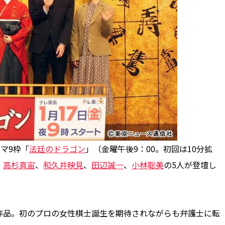
マ9枠「
法廷のドラゴン
」（金曜午後9：00。初回は10分拡
、
高杉真宙
、
和久井映見
、
田辺誠一
、
小林聡美
の5人が登壇し
品。初のプロの女性棋士誕生を期待されながらも弁護士に転