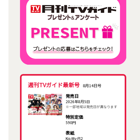
週刊TVガイド最新号
8月14日号
発売日
2026年8月5日
※一部地域は発売日が異なります
特別定価
590円
表紙
Kis-My-Ft2