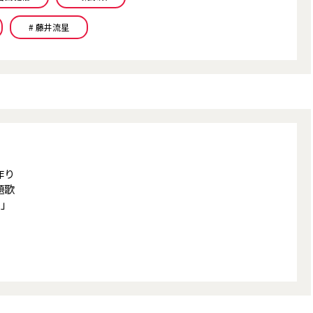
# 藤井流星
作り
題歌
拠」