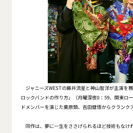
ジャニーズWESTの藤井流星と神山智洋が主演を務
ロックバンドの作り方」（月曜深夜0：59、関東ロ
ドメンバーを演じた栗原類、吉田健悟からクランク
同作は、夢に一生をささげられるほど技術もなけれ