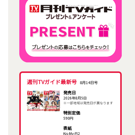
週刊TVガイド最新号
8月14日号
発売日
2026年8月5日
※一部地域は発売日が異なります
特別定価
590円
表紙
Kis-My-Ft2