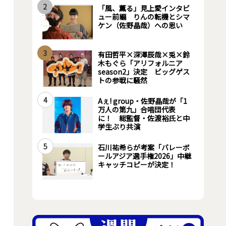
2
「風、薫る」見上愛インタビ
ュー前編 りんの転機とシマ
ケン（佐野晶哉）への思い
3
有田哲平×深澤辰哉×兎×鈴
木もぐら「アリフォルニア
season2」決定 ビッグゲス
トの参戦に騒然
4
Aぇ! group・佐野晶哉が「1
万人の第九」合唱団代表
に！ 総監督・佐渡裕氏と中
学生ぶり共演
5
石川祐希らが考案「バレーボ
ールアジア選手権2026」中継
キャッチコピーが決定！