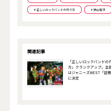
# 正しいロックバンドの作り方
# 神山智洋
関連記事
「正しいロックバンドの
方」クランクアップ。主
はジャニーズWEST「証
に決定