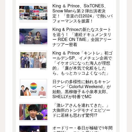
King ＆ Prince、SixTONES、
Snow Manら第２弾出演者決
定！ 「音楽の日2024」で熱いパ
フォーマンスを披露！
King & Princeの新たなスタート
を追う！ 「連続ドキュメンタリ
ー RIDE ON TIME」全国アリー
ナツアー密着
King ＆ Prince「キントレ」初ゴ
ールデンSP。イメチェン企画で
「イケオジになった海人が理想
的」「廉が本気で化粧をした
ら、もっとカッコよくなった」
日テレの多様性に触れるキャン
ペーン「Colorful Weekend」が
始動。黒柳徹子＆小泉孝太郎、
SHELLYが特番でMC
「激レアさんを連れてきた。」
大御所のトンデモナイエピソー
ドに若林も思わず驚愕!?
オードリー・春日が極秘で1年間