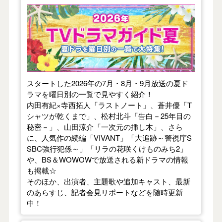
【2026年夏】TVドラマガイド
スタートした2026年の7月・8月・9月放送の夏ド
ラマを曜日別の一覧で見やすく紹介！
内田有紀×寺西拓人「ラストノート」、蒼井優「T
シャツが乾くまで」、松村北斗「告白－25年目の
秘密－」、山田涼介「一次元の挿し木」、さら
に、人気作の続編「VIVANT」「大追跡～警視庁S
SBC強行犯係～」「リラの花咲くけものみち2」
や、BS＆WOWOWで放送される新ドラマの情報
も掲載☆
そのほか、出演者、主題歌や追加キャスト、最新
のあらすじ、記者会見リポートなどを随時更新
中！