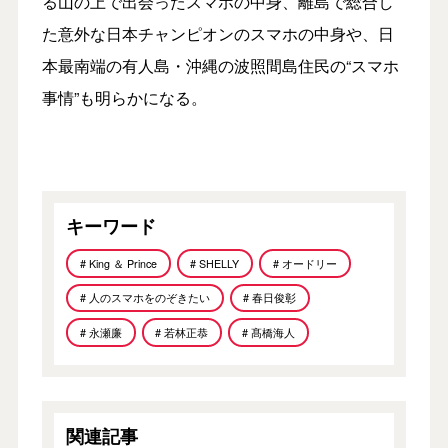
る山の上で出会ったスマホの中身、離島で総合し
た意外な日本チャンピオンのスマホの中身や、日
本最南端の有人島・沖縄の波照間島住民の“スマホ
事情”も明らかになる。
キーワード
# King ＆ Prince
# SHELLY
# オードリー
# 人のスマホをのぞきたい
# 春日俊彰
# 永瀬廉
# 若林正恭
# 髙橋海人
関連記事