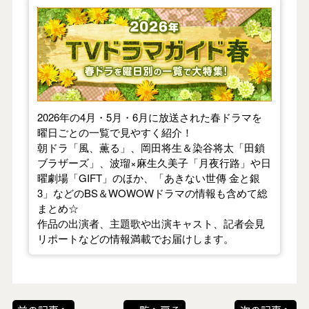
【2026年春】TVドラマガイド
2026年の4月・5月・6月に放送された春ドラマを
曜日ごとの一覧で見やすく紹介！
朝ドラ「風、薫る」、岡田将生＆染谷将太「田鎖
ブラザーズ」、波瑠×麻生久美子「月夜行路」や日
曜劇場「GIFT」のほか、「あきない世傳 金と銀
3」などのBS＆WOWOWドラマの情報も含めて総
まとめ☆
作品の出演者、主題歌や出演キャスト、記者会見
リポートなどの情報満載でお届けします。