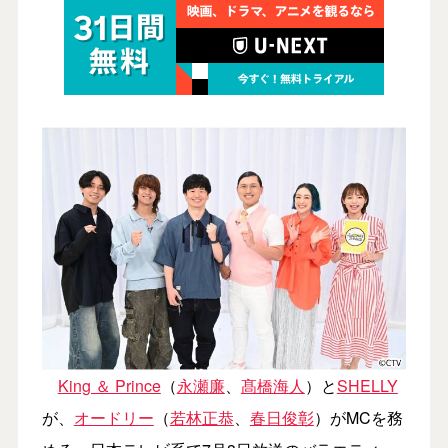
King ＆ Prince
（
永瀬廉
、
髙橋海人
）と
SHELLY
が、
オードリー
（
若林正恭
、
春日俊彰
）がMCを務