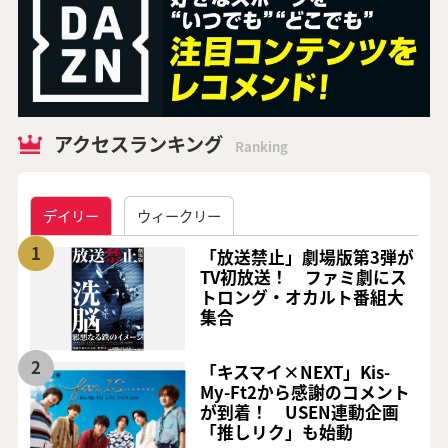
アクセスランキング
Ranking
デイリー
ウィークリー
1
「放送禁止」劇場版第3弾が
TV初放送！ ファミ劇にス
トロング・オカルト番組大
集合
2
「キスマイ×NEXT」Kis-
My-Ft2から感謝のコメント
が到着！ USEN連動企画
「推しリク」も始動