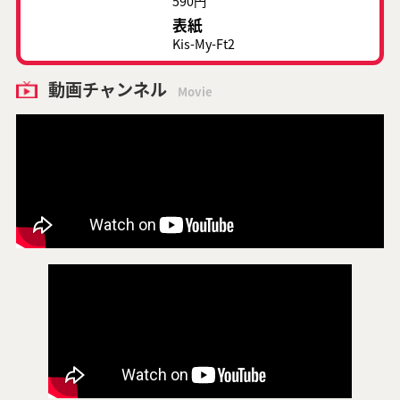
590円
表紙
Kis-My-Ft2
動画チャンネル
Movie