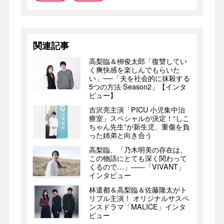
関連記事
高梨臨＆栁俊太郎「復讐してい
く爽快感を楽しんでもらいた
い」──「夫を社会的に抹殺する
5つの方法 Season2」【インタ
ビュー】
吉沢亮主演「PICU 小児集中治
療室」スペシャルが決定！“しこ
ちゃん先生”が新生児、重傷を負
った姉弟と向き合う
高梨臨、「乃木明美の存在は、
この物語にとても深く関わって
くるので…」――「VIVANT」
インタビュー
林遣都＆高梨臨＆佐藤隆太がト
リプル主演！ オリジナルサスペ
ンスドラマ「MALICE」インタ
ビュー