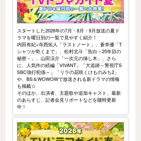
スタートした2026年の7月・8月・9月放送の夏ド
ラマを曜日別の一覧で見やすく紹介！
内田有紀×寺西拓人「ラストノート」、蒼井優「T
シャツが乾くまで」、松村北斗「告白－25年目の
秘密－」、山田涼介「一次元の挿し木」、さら
に、人気作の続編「VIVANT」「大追跡～警視庁S
SBC強行犯係～」「リラの花咲くけものみち2」
や、BS＆WOWOWで放送される新ドラマの情報
も掲載☆
そのほか、出演者、主題歌や追加キャスト、最新
のあらすじ、記者会見リポートなどを随時更新
中！
【2026年春】TVドラマガイド