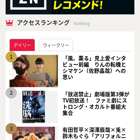
アクセスランキング
Ranking
デイリー
ウィークリー
1
「風、薫る」見上愛インタ
ビュー前編 りんの転機と
シマケン（佐野晶哉）への
思い
2
「放送禁止」劇場版第3弾が
TV初放送！ ファミ劇にス
トロング・オカルト番組大
集合
3
有田哲平×深澤辰哉×兎×
鈴木もぐら「アリフォルニ