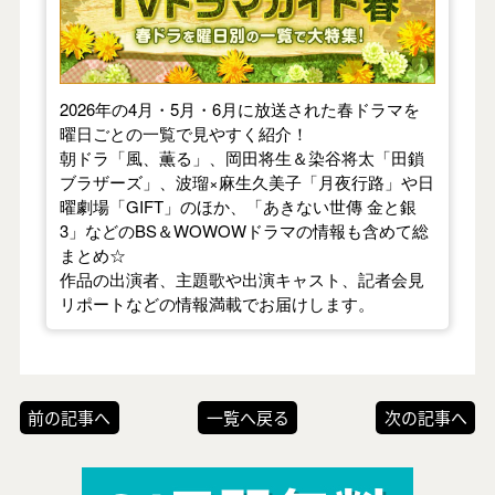
2026年の4月・5月・6月に放送された春ドラマを
曜日ごとの一覧で見やすく紹介！
朝ドラ「風、薫る」、岡田将生＆染谷将太「田鎖
ブラザーズ」、波瑠×麻生久美子「月夜行路」や日
曜劇場「GIFT」のほか、「あきない世傳 金と銀
3」などのBS＆WOWOWドラマの情報も含めて総
まとめ☆
作品の出演者、主題歌や出演キャスト、記者会見
リポートなどの情報満載でお届けします。
前の記事へ
一覧へ戻る
次の記事へ