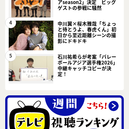
アseason2」決定 ビッグ
ゲストの参戦に騒然
4
中川翼×桜木雅哉「ちょっ
と待とうよ、春虎くん」初
日から至近距離シーンの撮
影にドキドキ
5
石川祐希らが考案「バレー
ボールアジア選手権2026」
中継キャッチコピーが決
定！