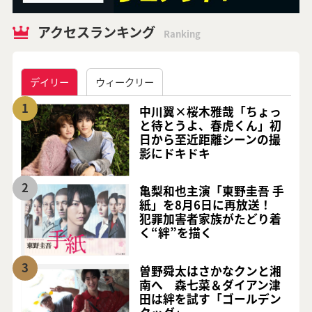
アクセスランキング
Ranking
デイリー
ウィークリー
1
中川翼×桜木雅哉「ちょっ
と待とうよ、春虎くん」初
日から至近距離シーンの撮
影にドキドキ
2
亀梨和也主演「東野圭吾 手
紙」を8月6日に再放送！
犯罪加害者家族がたどり着
く“絆”を描く
3
曽野舜太はさかなクンと湘
南へ 森七菜＆ダイアン津
田は絆を試す「ゴールデン