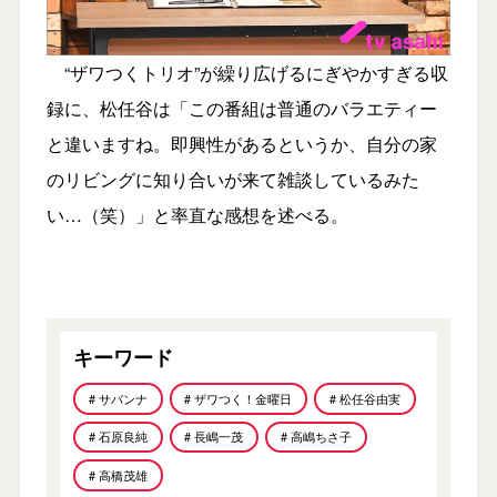
“ザワつくトリオ”が繰り広げるにぎやかすぎる収
録に、松任谷は「この番組は普通のバラエティー
と違いますね。即興性があるというか、自分の家
のリビングに知り合いが来て雑談しているみた
い…（笑）」と率直な感想を述べる。
キーワード
# サバンナ
# ザワつく！金曜日
# 松任谷由実
# 石原良純
# 長嶋一茂
# 高嶋ちさ子
# 高橋茂雄