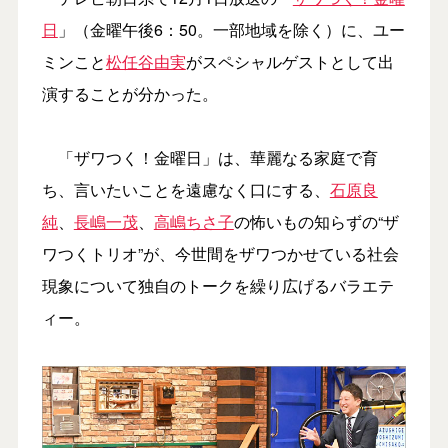
日
」（金曜午後6：50。一部地域を除く）に、ユー
ミンこと
松任谷由実
がスペシャルゲストとして出
演することが分かった。
「ザワつく！金曜日」は、華麗なる家庭で育
ち、言いたいことを遠慮なく口にする、
石原良
純
、
長嶋一茂
、
高嶋ちさ子
の怖いもの知らずの“ザ
ワつくトリオ”が、今世間をザワつかせている社会
現象について独自のトークを繰り広げるバラエテ
ィー。