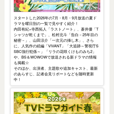
スタートした2026年の7月・8月・9月放送の夏ド
ラマを曜日別の一覧で見やすく紹介！
内田有紀×寺西拓人「ラストノート」、蒼井優「T
シャツが乾くまで」、松村北斗「告白－25年目の
秘密－」、山田涼介「一次元の挿し木」、さら
に、人気作の続編「VIVANT」「大追跡～警視庁S
SBC強行犯係～」「リラの花咲くけものみち2」
や、BS＆WOWOWで放送される新ドラマの情報
も掲載☆
そのほか、出演者、主題歌や追加キャスト、最新
のあらすじ、記者会見リポートなどを随時更新
中！
【2026年春】TVドラマガイド