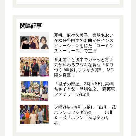
関連記事
夏帆、麻生久美子、宮﨑あおい
が松任谷由実の名曲からインス
ピレーションを得た「ユーミン
ストーリーズ」で主演
番組前半と後半でガラッと雰囲
気が変わるフシギな番組「ザワ
つく!!年越しフシギ大賞!!!」MC
陣を直撃！
「徹子の部屋」2時間SPに高嶋
ちさ子＆父・髙嶋弘之、“森英恵
ファミリー”が出演
火曜7時へお引っ越し「出川一茂
ホラン☆フシギの会」――出川
＆一茂「ホラン千秋は変わり
者」