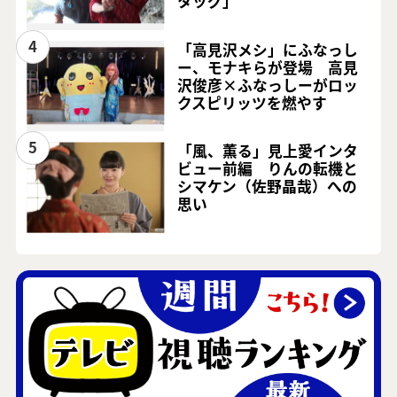
タッグ」
4
「高見沢メシ」にふなっし
ー、モナキらが登場 高見
沢俊彦×ふなっしーがロッ
クスピリッツを燃やす
5
「風、薫る」見上愛インタ
ビュー前編 りんの転機と
シマケン（佐野晶哉）への
思い