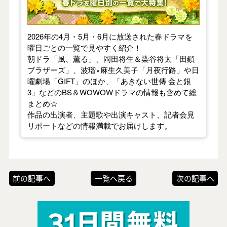
2026年の4月・5月・6月に放送された春ドラマを
曜日ごとの一覧で見やすく紹介！
朝ドラ「風、薫る」、岡田将生＆染谷将太「田鎖
ブラザーズ」、波瑠×麻生久美子「月夜行路」や日
曜劇場「GIFT」のほか、「あきない世傳 金と銀
3」などのBS＆WOWOWドラマの情報も含めて総
まとめ☆
作品の出演者、主題歌や出演キャスト、記者会見
リポートなどの情報満載でお届けします。
前の記事へ
一覧へ戻る
次の記事へ