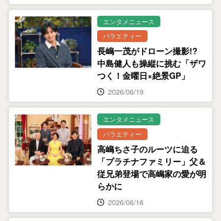
エンタメニュース
バラエティー
長嶋一茂がドローン撮影!?
中島健人も操縦に挑む「ザワ
つく！金曜日×絶景GP」
2026/06/19
エンタメニュース
バラエティー
高嶋ちさ子のルーツに迫る
「プラチナファミリー」父＆
従兄弟登場で高嶋家の愛が明
らかに
2026/06/16