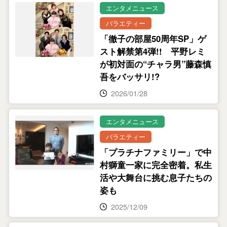
エンタメニュース
バラエティー
「徹子の部屋50周年SP」ゲ
スト解禁第4弾!! 平野レミ
が初対面の“チャラ男”藤森慎
吾をバッサリ!?
2026/01/28
エンタメニュース
バラエティー
「プラチナファミリー」で中
村獅童一家に完全密着。私生
活や大舞台に挑む息子たちの
姿も
2025/12/09