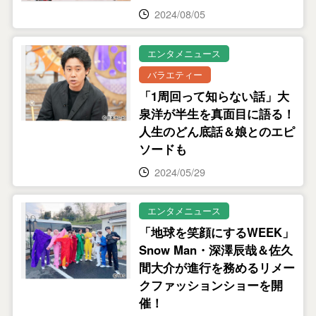
2024/08/05
エンタメニュース
バラエティー
「1周回って知らない話」大
泉洋が半生を真面目に語る！
人生のどん底話＆娘とのエピ
ソードも
2024/05/29
エンタメニュース
「地球を笑顔にするWEEK」
Snow Man・深澤辰哉＆佐久
間大介が進行を務めるリメー
クファッションショーを開
催！