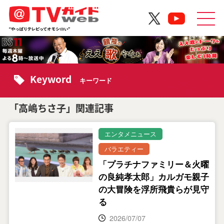
Keyword
キーワード
「高嶋ちさ子」関連記事
エンタメニュース
バラエティー
「プラチナファミリー＆火曜
の良純孝太郎」カルガモ親子
の大冒険を浮所飛貴らが見守
る
2026/07/07