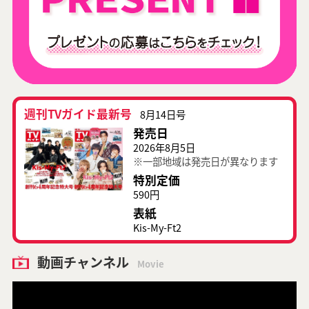
週刊TVガイド最新号
8月14日号
発売日
2026年8月5日
※一部地域は発売日が異なります
特別定価
590円
表紙
Kis-My-Ft2
動画チャンネル
Movie