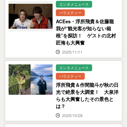
エンタメニュース
バラエティー
ACEes・浮所飛貴＆佐藤龍
我が“観光客が知らない箱
根”を探訪！ ゲストの北村
匠海も大興奮
2025/11/11
エンタメニュース
バラエティー
浮所飛貴＆作間龍斗が秋の日
光で絶景を大調査！ 大泉洋
らも大興奮したその景色と
は？
2025/10/28