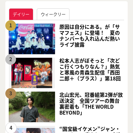
デイリー
ウィークリー
1
原因は自分にある。が「サ
マフェス」に登場！ 夏の
ナンバーも入れ込んだ熱い
ライブ披露
2
松本人志がぼそっと「次ど
こ行くつもりなん？」熱気
と寒風の青森生配信「西田
二郎＋（プラス）」第18回
3
北山宏光、冠番組第2弾が放
送決定 全国ツアーの舞台
裏密着も「THE WORLD
BEYOND」
4
“国宝級イケメン”ジャン・