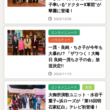
子率いる“ドクターX軍団”が
華麗に登場！
2024/12/06
エンタメニュース
バラエティー
一茂・良純・ちさ子が今年も
大暴れ!? 「ザワつく！大晦
日 良純一茂ちさ子の会」放
送決定!!
2024/11/15
エンタメニュース
音楽
大御所演歌ユニット・水谷千
重子×浜ローズが「第15回明
石家紅白」テレビ初登場！