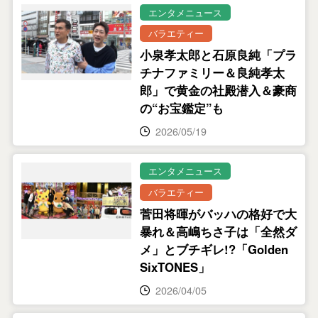
エンタメニュース
バラエティー
小泉孝太郎と石原良純「プラ
チナファミリー＆良純孝太
郎」で黄金の社殿潜入＆豪商
の“お宝鑑定”も
2026/05/19
エンタメニュース
バラエティー
菅田将暉がバッハの格好で大
暴れ＆高嶋ちさ子は「全然ダ
メ」とブチギレ!?「Golden
SixTONES」
2026/04/05