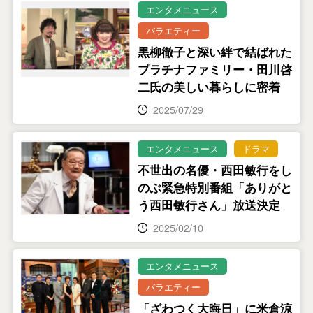
エンタメニュース
バラエティー
黒柳徹子と深い絆で結ばれた
プラチナファミリー・田川啓
二氏の美しい暮らしに密着
2025/07/29
エンタメニュース
ドラマ
不世出の名優・西田敏行をし
のぶ緊急特別番組「ありがと
う西田敏行さん」放送決定
2025/02/10
エンタメニュース
バラエティー
「ざわつく大晦日」に米倉涼