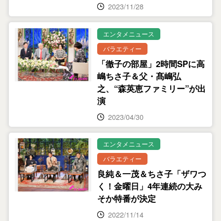
2023/11/28
エンタメニュース
バラエティー
「徹子の部屋」2時間SPに高
嶋ちさ子＆父・髙嶋弘
之、“森英恵ファミリー”が出
演
2023/04/30
エンタメニュース
バラエティー
良純＆一茂＆ちさ子「ザワつ
く！金曜日」4年連続の大み
そか特番が決定
2022/11/14