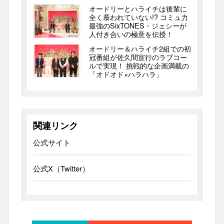
オードリーとハライチは後輩に
全く慕われていない!? コミュ力
最強のSixTONES・ジェシーが
人付き合いの極意を伝授！
オードリー＆ハライチ2組での初
冠番組が佐久間宣行のラブコー
ルで実現！ 挑戦的な企画満載の
「オドオド×ハラハラ」
関連リンク
公式サイト
公式X（Twitter）