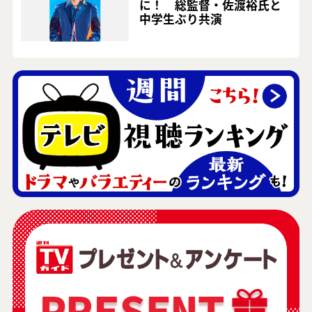
に！ 総監督・佐渡裕氏と
中学生ぶり共演