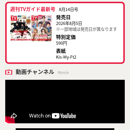
週刊TVガイド最新号
8月14日号
発売日
2026年8月5日
※一部地域は発売日が異なります
特別定価
590円
表紙
Kis-My-Ft2
動画チャンネル
Movie