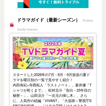
ドラマガイド（最新シーズン）
Drama
Guide Season
【2026年夏】TVドラマガイド
スタートした2026年の7月・8月・9月放送の夏ド
ラマを曜日別の一覧で見やすく紹介！
内田有紀×寺西拓人「ラストノート」、蒼井優「T
シャツが乾くまで」、松村北斗「告白－25年目の
秘密－」、山田涼介「一次元の挿し木」、さら
に、人気作の続編「VIVANT」「大追跡～警視庁S
SBC強行犯係～」「リラの花咲くけものみち2」