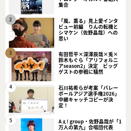
集合
2
「風、薫る」見上愛インタ
ビュー前編 りんの転機と
シマケン（佐野晶哉）への
思い
3
有田哲平×深澤辰哉×兎×
鈴木もぐら「アリフォルニ
アseason2」決定 ビッグ
ゲストの参戦に騒然
4
石川祐希らが考案「バレー
ボールアジア選手権2026」
中継キャッチコピーが決
定！
5
Aぇ! group・佐野晶哉が「1
万人の第九」合唱団代表