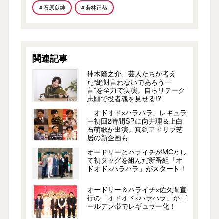
# 石原良純
# 若林正恭
関連記事
神木隆之介、芸人たちが考え
た“絶対言わないであろう一
言”を全力で実演。自らリテーク
志願で役者魂を見せる!?
「オドオド×ハラハラ」レギュラ
ー初回2時間SPに向井理＆上白
石萌歌が出演。真剣アドリブ芝
居の新企画も
オードリーとハライチがMCとし
て初タッグを組んだ新番組「オ
ドオド×ハラハラ」がスタート！
オードリー＆ハライチ×佐久間宣
行の「オドオド×ハラハラ」がゴ
ールデン帯でレギュラー化！