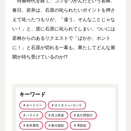
特番時代を経て、コツをつかんだという若林、
春日、岩井は、石原の叱られたいポイントを押さ
えて叱ったつもりが、「違う、そんなことじゃな
い！」と、逆に石原に叱られてしまい、ついには
若林からのあるリクエストで「ばかか、ホント
に！」と石原が切れる一幕も。果たしてどんな展
開が待ち受けているのか!?
キーワード
# オードリー
# オドオド×ハラハラ
# ハライチ
# 井上咲楽
# 佐久間宣行
# 岩井勇気
# 春日俊彰
# 澤部佑