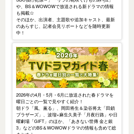
や、BS＆WOWOWで放送される新ドラマの情報
も掲載☆
そのほか、出演者、主題歌や追加キャスト、最新
のあらすじ、記者会見リポートなどを随時更新
中！
【2026年春】TVドラマガイド
2026年の4月・5月・6月に放送された春ドラマを
曜日ごとの一覧で見やすく紹介！
朝ドラ「風、薫る」、岡田将生＆染谷将太「田鎖
ブラザーズ」、波瑠×麻生久美子「月夜行路」や日
曜劇場「GIFT」のほか、「あきない世傳 金と銀
3」などのBS＆WOWOWドラマの情報も含めて総