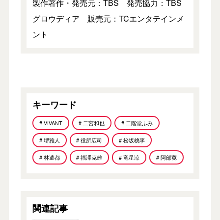
製作著作・発売元：TBS 発売協力：TBS
グロウディア 販売元：TCエンタテインメ
ント
キーワード
# VIVANT
# 二宮和也
# 二階堂ふみ
# 堺雅人
# 役所広司
# 松坂桃李
# 林遣都
# 福澤克雄
# 竜星涼
# 阿部寛
関連記事