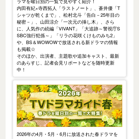
ラマを曜日別の一覧で見やすく紹介！
内田有紀×寺西拓人「ラストノート」、蒼井優「T
シャツが乾くまで」、松村北斗「告白－25年目の
秘密－」、山田涼介「一次元の挿し木」、さら
に、人気作の続編「VIVANT」「大追跡～警視庁S
SBC強行犯係～」「リラの花咲くけものみち2」
や、BS＆WOWOWで放送される新ドラマの情報
も掲載☆
そのほか、出演者、主題歌や追加キャスト、最新
のあらすじ、記者会見リポートなどを随時更新
中！
【2026年春】TVドラマガイド
2026年の4月・5月・6月に放送された春ドラマを