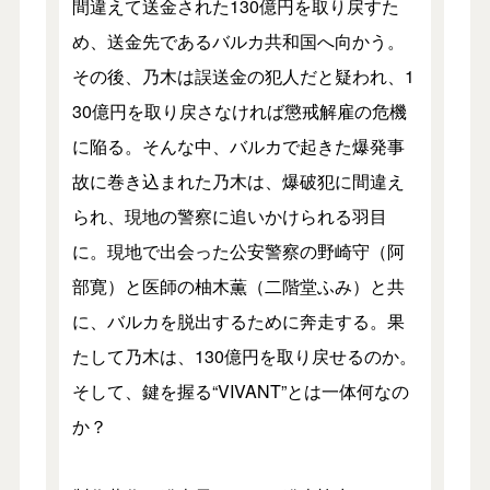
間違えて送金された130億円を取り戻すた
め、送金先であるバルカ共和国へ向かう。
その後、乃木は誤送金の犯人だと疑われ、1
30億円を取り戻さなければ懲戒解雇の危機
に陥る。そんな中、バルカで起きた爆発事
故に巻き込まれた乃木は、爆破犯に間違え
られ、現地の警察に追いかけられる羽目
に。現地で出会った公安警察の野崎守（阿
部寛）と医師の柚木薫（二階堂ふみ）と共
に、バルカを脱出するために奔走する。果
たして乃木は、130億円を取り戻せるのか。
そして、鍵を握る“VIVANT”とは一体何なの
か？