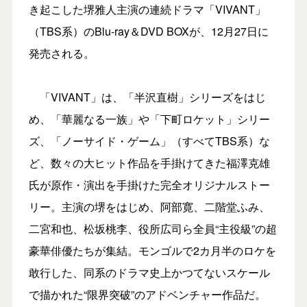
き起こした堺雅人主演の連続ドラマ「VIVANT」
（TBS系）のBlu-ray＆DVD BOXが、12月27日に
発売される。
「VIVANT」は、「半沢直樹」シリーズをはじ
め、「華麗なる一族」や「下町ロケット」シリー
ズ、「ノーサイド・ゲーム」（すべてTBS系）な
ど、数々の大ヒット作品を手掛けてきた福澤克雄
氏が原作・演出を手掛けた完全オリジナルストー
リー。主演の堺をはじめ、阿部寛、二階堂ふみ、
二宮和也、松坂桃李、役所広司ら全員“主役級”の超
豪華俳優たちが集結。モンゴルで2カ月半のロケを
敢行した、同系のドラマ史上かつてないスケール
で描かれた“限界突破”のアドベンチャー作品だ。