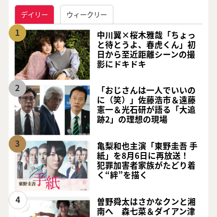
デイリー
ウィークリー
1
中川翼×桜木雅哉「ちょっ
と待とうよ、春虎くん」初
日から至近距離シーンの撮
影にドキドキ
2
「おじさんは一人でいいの
に（笑）」佐藤浩市＆遠藤
憲一＆光石研が語る「大追
跡2」の理想の現場
3
亀梨和也主演「東野圭吾 手
紙」を8月6日に再放送！
犯罪加害者家族がたどり着
く“絆”を描く
4
曽野舜太はさかなクンと湘
南へ 森七菜＆ダイアン津