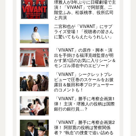
堺雅人が3年ぶりに日曜劇場で主
演！「VIVANT」で阿部寛、二
階堂ふみ、松坂桃李、役所広司
と共演
二宮和也が「VIVANT」にサプ
ライズ登場！「視聴者の皆さん
に驚いてもらえたらうれしい」
「VIVANT」の原作・脚本・演
出を手掛ける福澤克雄監督が明
かす第1話のお気に入りシーン＆
モンゴル滞在中のエピソード
「VIVANT」シークレットプレ
ビューで圧巻のスケールをお披
露目＆飯田和孝プロデューサー
のコメントも！
「VIVANT」勝手に考察企画第1
弾！ 主演・堺雅人の役柄は国際
銀行の銀行員…？
「VIVANT」勝手に考察企画第2
弾！ 阿部寛の役柄は警察関係
者？ “執念”の捜査で追い詰める