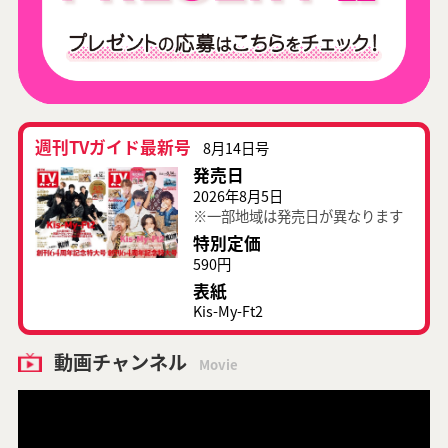
週刊TVガイド最新号
8月14日号
発売日
2026年8月5日
※一部地域は発売日が異なります
特別定価
590円
表紙
Kis-My-Ft2
動画チャンネル
Movie