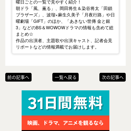
曜日ごとの一覧で見やすく紹介！
朝ドラ「風、薫る」、岡田将生＆染谷将太「田鎖
ブラザーズ」、波瑠×麻生久美子「月夜行路」や日
曜劇場「GIFT」のほか、「あきない世傳 金と銀
3」などのBS＆WOWOWドラマの情報も含めて総
まとめ☆
作品の出演者、主題歌や出演キャスト、記者会見
リポートなどの情報満載でお届けします。
前の記事へ
一覧へ戻る
次の記事へ