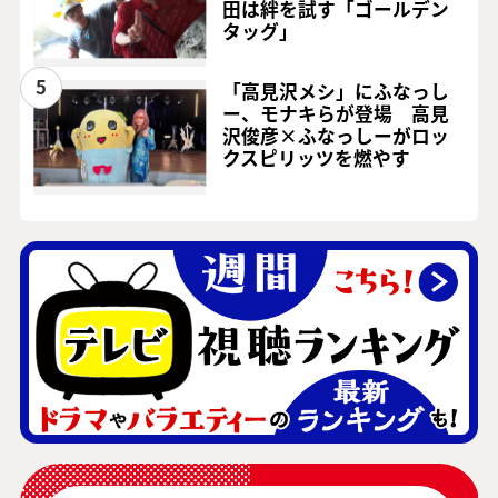
田は絆を試す「ゴールデン
タッグ」
5
「高見沢メシ」にふなっし
ー、モナキらが登場 高見
沢俊彦×ふなっしーがロッ
クスピリッツを燃やす