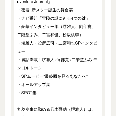
dventure Journal」
・密着!!新スター誕生の舞台裏
・ナビ番組「冒険の謎に迫る4つの鍵」
・豪華インタビュー集（堺雅人、阿部寛、
二階堂ふみ、二宮和也、松坂桃李）
・堺雅人・役所広司・二宮和也SPインタビ
ュー
・裏話満載！堺雅人×阿部寛×二階堂ふみ モ
ンゴルトーク
・SPムービー“最終回を見るあなたへ”
・オールアップ集
・SPOT集
丸菱商事に勤める乃木憂助（堺雅人）は、