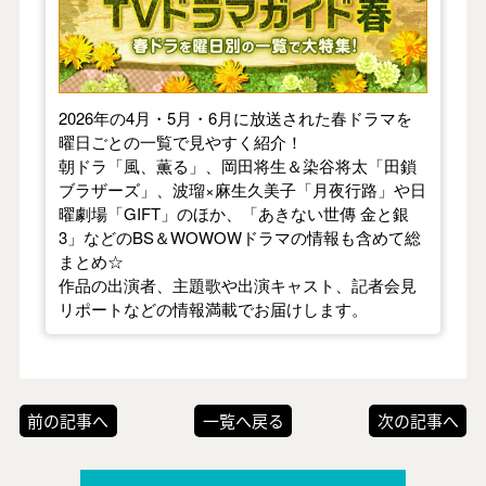
2026年の4月・5月・6月に放送された春ドラマを
曜日ごとの一覧で見やすく紹介！
朝ドラ「風、薫る」、岡田将生＆染谷将太「田鎖
ブラザーズ」、波瑠×麻生久美子「月夜行路」や日
曜劇場「GIFT」のほか、「あきない世傳 金と銀
3」などのBS＆WOWOWドラマの情報も含めて総
まとめ☆
作品の出演者、主題歌や出演キャスト、記者会見
リポートなどの情報満載でお届けします。
前の記事へ
一覧へ戻る
次の記事へ