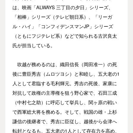
は、映画「ALWAYS 三丁目の夕日」シリーズ、
「相棒」シリーズ（テレビ朝日系）、「リーガ
ル・ハイ」「コンフィデンスマンJP」シリーズ
（ともにフジテレビ系）などで知られる古沢良太
氏が担当している。
吹越が務めるのは、織田信長（岡田准一）の死
後に豊臣秀吉（ムロツヨシ）と和睦し、五大老の1
人として君臨する毛利輝元。秀吉の死後、家康に
対抗して政権の主導権を狙う野心家で、石田三成
（中村七之助）に呼応して挙兵し、関ヶ原の戦い
で西軍総大将を務める。そして、戦国の雄・上杉
謙信の後継者で、秀吉に臣従し、越後から会津へ
転封となるも、五大老の1人として存在力を高め、