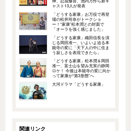
伸、忍成修吾、池内万作ら新キ
ャスト13人が発表
「どうする家康」お万役で再登
場の松井玲奈がトークショ
ー！“家康”松本潤との対面で
「オーラを強く感じました」
「どうする家康」織田信長を演
じる岡田准一、いよいよ迫る本
能寺の変に「天下人の中に住ま
う寂しさを表現できたら」
「どうする家康」松本潤＆岡田
准一、富士山を望み充実の静岡
ロケ！ 今後は本能寺の変に向か
って家康が“第3形態”へ
大河ドラマ「どうする家康」
関連リンク