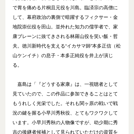
で胃を痛める片桐且元役を川島。臨済宗の高僧に
して、幕府政治の裏側で暗躍するフィクサー・金
地院崇伝役を田山。並外れた知力の儒学者で、家
康ブレーンに抜てきされる林羅山役を笑い飯・哲
夫。徳川新時代を支える“イカサマ師”本多正信（松
山ケンイチ）の息子・本多正純役を井上が演じ
る。
嘉島は「『どうする家康』は、一視聴者として
見ていたので、この作品に参加できることはとて
もうれしく光栄でした。それも関ヶ原の戦いで戦
況の鍵を握る小早川秀秋役、とてもワクワクして
います。小早川秀秋の人物像ですが、幼少期に秀
吉の後継者候補として見られていただけの資質を