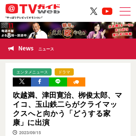
News
ニュース
エンタメニュース
ドラマ
吹越満、津田寛治、栁俊太郎、マ
イコ、玉山鉄二らがクライマッ
クスへと向かう「どうする家
康」に出演
2023/09/15