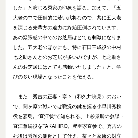
した」と演じる秀家の印象を語る。加えて、「五
大老の中で圧倒的に若い武将なので、共に五大老
を演じる先輩方の迫力に終始圧倒されています。
あの緊張感の中でのお芝居はとても刺激になりま
した。五大老のほかにも、特に石田三成役の中村
七之助さんとのお芝居が多いのですが、七之助さ
んのお芝居にはとても感動いたしました」と、学
びの多い現場となったことを伝える。
また、秀吉の正妻・寧々（和久井映見）のおい
で、関ヶ原の戦いでは戦況の鍵を握る小早川秀秋
役を嘉島。“直江状”で知られる、上杉景勝の参謀・
直江兼続役をTAKAHIRO。豊臣家直参で、秀吉の
死後は秀頼の側近として仕え、茶々と家康の対立