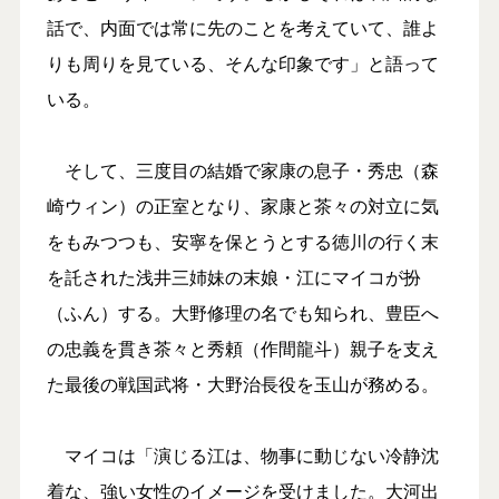
話で、内面では常に先のことを考えていて、誰よ
りも周りを見ている、そんな印象です」と語って
いる。
そして、三度目の結婚で家康の息子・秀忠（森
崎ウィン）の正室となり、家康と茶々の対立に気
をもみつつも、安寧を保とうとする徳川の行く末
を託された浅井三姉妹の末娘・江にマイコが扮
（ふん）する。大野修理の名でも知られ、豊臣へ
の忠義を貫き茶々と秀頼（作間龍斗）親子を支え
た最後の戦国武将・大野治長役を玉山が務める。
マイコは「演じる江は、物事に動じない冷静沈
着な、強い女性のイメージを受けました。大河出