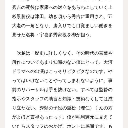
秀吉の死後は家康への対立をあらわにしていく上
杉景勝役は津田。幼き頃から秀吉に重用され、五
大老の一角となり、唐入りでも目覚ましい働きを
見せた名将・宇喜多秀家役を栁が担う。
吹越は「歴史に詳しくなく、その時代の言葉や
所作についてあまり知識のない僕にとって、大河
ドラマへの出演はこっそりビクビクなのです。や
ってはいけないことやってしまわないように、事
前のリハーサルは手を抜けない。すべては監督の
指示やスタッフの助言と知識・技術なくしては成
り立たない。秀頼の子役の重松（理仁）くんの方
がよほど貫禄あったっす。僕が毛利輝元に見えて
いたらスタッフのおかげ、ホントに感謝です。も