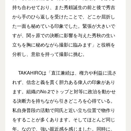
持ち合わせており、また秀頼誕生の前と後で秀吉
から手のひら返しを受けたことで、どこか屈折し
た一面も秘めている印象でした。緊張が大きいで
すが、関ヶ原での決断に影響を与えた秀秋の生い
立ちを胸に秘めながら撮影に臨みます」と役柄を
分析し、意欲を持って撮影に挑む。
TAKAHIROは「直江兼続は、権力や利益に流さ
れず、信念と義を貫く胆力ある偉人の印象があり
ます。組織のNo.2でトップと対等に政治を動かせ
る決断力を持ちながら引きどころを心得ている。
私自身普段の活動で同氏と近い立ち位置で物作り
をすることが多くあります。そしてほとんど同じ
年。なので、強い親近感を感じました。同時に、