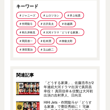
キーワード
# ジャニーズ
# ムロツヨシ
# 井上祐貴
# 作間龍斗
# 古沢良太
# 吹越満
# 和久井映見
# 大河ドラマ「どうする家康」
# 岡田准一
# 松本潤
# 栁俊太郎
# 津田寛治
# 玉山鉄二
関連記事
「どうする家康」、佐藤浩市が2
年連続大河ドラマ出演で真田昌
幸役！ 真田信幸＆信繁は大河初
出演の吉村界人、日向亘
HiHi Jets・作間龍斗が「どうす
る家康」で豊臣秀頼に！ 宅麻