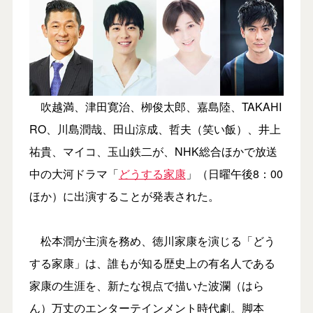
吹越満、津田寛治、栁俊太郎、嘉島陸、TAKAHI
RO、川島潤哉、田山涼成、哲夫（笑い飯）、井上
祐貴、マイコ、玉山鉄二が、NHK総合ほかで放送
中の大河ドラマ「
どうする家康
」（日曜午後8：00
ほか）に出演することが発表された。
松本潤が主演を務め、徳川家康を演じる「どう
する家康」は、誰もが知る歴史上の有名人である
家康の生涯を、新たな視点で描いた波瀾（はら
ん）万丈のエンターテインメント時代劇。脚本