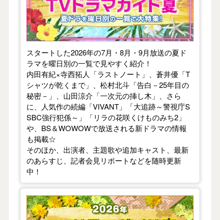
スタートした2026年の7月・8月・9月放送の夏ド
ラマを曜日別の一覧で見やすく紹介！
内田有紀×寺西拓人「ラストノート」、蒼井優「T
シャツが乾くまで」、松村北斗「告白－25年目の
秘密－」、山田涼介「一次元の挿し木」、さら
に、人気作の続編「VIVANT」「大追跡～警視庁S
SBC強行犯係～」「リラの花咲くけものみち2」
や、BS＆WOWOWで放送される新ドラマの情報
も掲載☆
そのほか、出演者、主題歌や追加キャスト、最新
のあらすじ、記者会見リポートなどを随時更新
中！
【2026年春】TVドラマガイド