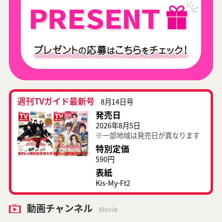
週刊TVガイド最新号
8月14日号
発売日
2026年8月5日
※一部地域は発売日が異なります
特別定価
590円
表紙
Kis-My-Ft2
動画チャンネル
Movie