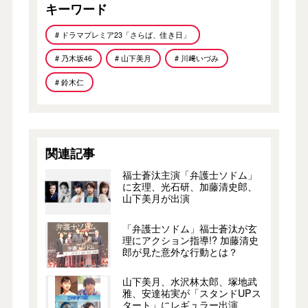
キーワード
# ドラマプレミア23「さらば、佳き日」
# 乃木坂46
# 山下美月
# 川﨑いづみ
# 鈴木仁
関連記事
福士蒼汰主演「弁護士ソドム」
に玄理、光石研、加藤清史郎、
山下美月が出演
「弁護士ソドム」福士蒼汰が玄
理にアクション指導!? 加藤清史
郎が見た意外な行動とは？
山下美月、水沢林太郎、塚地武
雅、安達祐実が「スタンドUPス
タート」にレギュラー出演