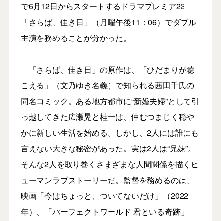
で6月12日からスタートするドラマプレミア23
「さらば、佳き日」（月曜午後11：06）でダブル
主演を務めることが分かった。
「さらば、佳き日」の原作は、「ひだまりが聴
こえる」（文乃ゆき名義）で知られる茜田千氏の
同名コミック。ある地方都市に“新婚夫婦”として引
っ越してきた広瀬晃と桂一は、仲むつまじく穏や
かに新しい生活を始める。しかし、2人には誰にも
言えない大きな秘密があった。実は2人は“兄妹”。
そんな2人を取り巻くさまざまな人間関係を描くヒ
ューマンラブストーリーだ。監督を務めるのは、
映画「今はちょっと、ついてないだけ」（2022
年）、「パーフェクトワールド 君といる奇跡」