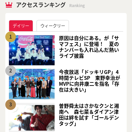
アクセスランキング
Ranking
デイリー
ウィークリー
1
原因は自分にある。が「サ
マフェス」に登場！ 夏の
ナンバーも入れ込んだ熱い
ライブ披露
2
今夜放送「ドッキリGP」4
時間テレビSP 東野幸治が
MVPに向井康二を指名「存
在は大きい」
3
曽野舜太はさかなクンと湘
南へ 森七菜＆ダイアン津
田は絆を試す「ゴールデン
タッグ」