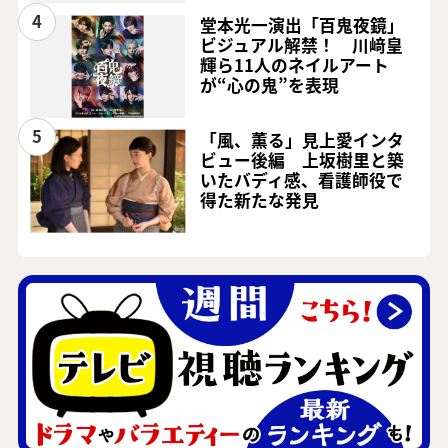
4
堂本光一演出「百鬼夜鏡」
ビジュアル解禁！ 川﨑皇
輝ら11人のネイルアート
が“心の鬼”を表現
5
「風、薫る」見上愛インタ
ビュー後編 上坂樹里と築
いたバディ感、看護師役で
得た新たな発見