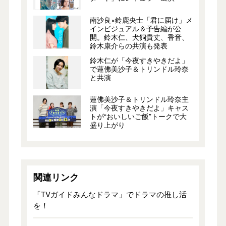
南沙良×鈴鹿央士「君に届け」メ
インビジュアル＆予告編が公
開。鈴木仁、犬飼貴丈、香音、
鈴木康介らの共演も発表
鈴木仁が「今夜すきやきだよ」
で蓮佛美沙子＆トリンドル玲奈
と共演
蓮佛美沙子＆トリンドル玲奈主
演「今夜すきやきだよ」キャス
トが“おいしいご飯”トークで大
盛り上がり
関連リンク
「TVガイドみんなドラマ」でドラマの推し活
を！