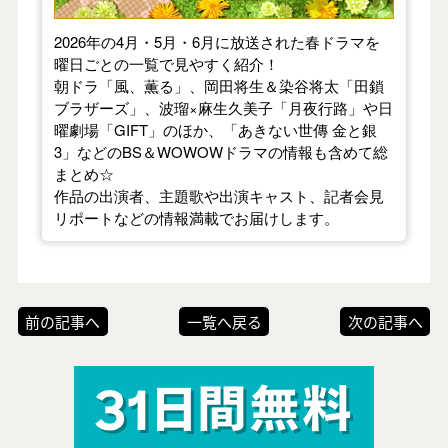
2026年の4月・5月・6月に放送された春ドラマを
曜日ごとの一覧で見やすく紹介！
朝ドラ「風、薫る」、岡田将生＆染谷将太「田鎖
ブラザーズ」、波瑠×麻生久美子「月夜行路」や日
曜劇場「GIFT」のほか、「あきない世傳 金と銀
3」などのBS＆WOWOWドラマの情報も含めて総
まとめ☆
作品の出演者、主題歌や出演キャスト、記者会見
リポートなどの情報満載でお届けします。
前の記事へ
一覧へ戻る
次の記事へ