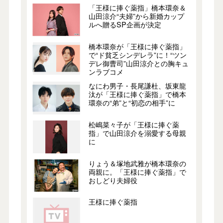
「王様に捧ぐ薬指」橋本環奈＆
山田涼介“夫婦”から新婚カップ
ルへ贈るSP企画が決定
橋本環奈が「王様に捧ぐ薬指」
で“ド貧乏シンデレラ”に！“ツン
デレ御曹司”山田涼介との胸キュ
ンラブコメ
なにわ男子・長尾謙杜、坂東龍
汰が「王様に捧ぐ薬指」で橋本
環奈の“弟”と“初恋の相手”に
松嶋菜々子が「王様に捧ぐ薬
指」で山田涼介を溺愛する母親
に
りょう＆塚地武雅が橋本環奈の
両親に。「王様に捧ぐ薬指」で
おしどり夫婦役
王様に捧ぐ薬指