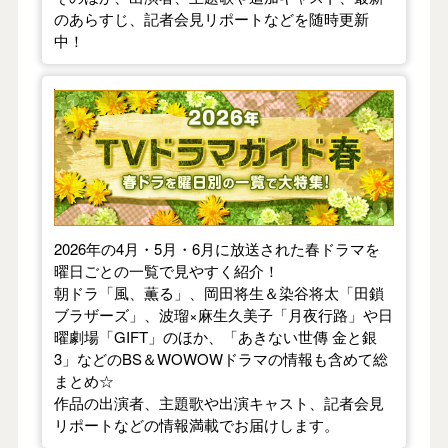
のあらすじ、記者会見リポートなどを随時更新
中！
【2026年春】TVドラマガイド
2026年の4月・5月・6月に放送された春ドラマを
曜日ごとの一覧で見やすく紹介！
朝ドラ「風、薫る」、岡田将生＆染谷将太「田鎖
ブラザーズ」、波瑠×麻生久美子「月夜行路」や日
曜劇場「GIFT」のほか、「あきない世傳 金と銀
3」などのBS＆WOWOWドラマの情報も含めて総
まとめ☆
作品の出演者、主題歌や出演キャスト、記者会見
リポートなどの情報満載でお届けします。