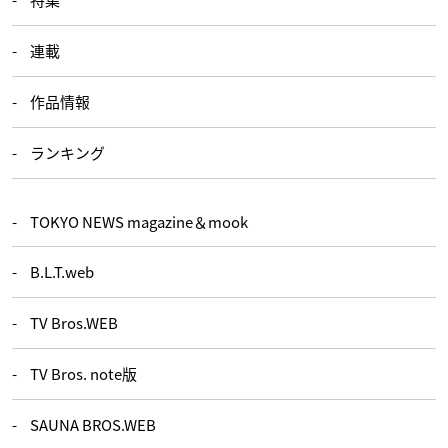
連載
作品情報
ランキング
TOKYO NEWS magazine＆mook
B.L.T.web
TV Bros.WEB
TV Bros. note版
SAUNA BROS.WEB