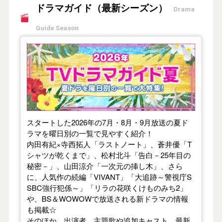
ドラマガイド（最新シーズン）
Drama
Guide Season
【2026年夏】TVドラマガイド
スタートした2026年の7月・8月・9月放送の夏ド
ラマを曜日別の一覧で見やすく紹介！
内田有紀×寺西拓人「ラストノート」、蒼井優「T
シャツが乾くまで」、松村北斗「告白－25年目の
秘密－」、山田涼介「一次元の挿し木」、さら
に、人気作の続編「VIVANT」「大追跡～警視庁S
SBC強行犯係～」「リラの花咲くけものみち2」
や、BS＆WOWOWで放送される新ドラマの情報
も掲載☆
そのほか、出演者、主題歌や追加キャスト、最新