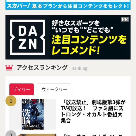
アクセスランキング
Ranking
デイリー
ウィークリー
1
「放送禁止」劇場版第3弾が
TV初放送！ ファミ劇にス
トロング・オカルト番組大
集合
2