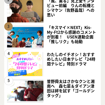
「風、薫る」見上愛インタ
ビュー前編 りんの転機と
シマケン（佐野晶哉）への
思い
3
「キスマイ×NEXT」Kis-
My-Ft2から感謝のコメント
が到着！ USEN連動企画
「推しリク」も始動
4
わたしのイチオシ！おすす
めしたい日本テレビ「24時
間テレビ」特別ドラマ
5
曽野舜太はさかなクンと湘
南へ 森七菜＆ダイアン津
田は絆を試す「ゴールデン
タッグ」