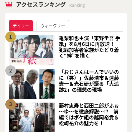
アクセスランキング
Ranking
デイリー
ウィークリー
1
亀梨和也主演「東野圭吾 手
紙」を8月6日に再放送！
犯罪加害者家族がたどり着
く“絆”を描く
2
「おじさんは一人でいいの
に（笑）」佐藤浩市＆遠藤
憲一＆光石研が語る「大追
跡2」の理想の現場
3
藤村忠寿と西田二郎がふぉ
～ゆ～を徹底解説…!? 前
編ではボケ組の越岡裕貴＆
松崎祐介の魅力を！