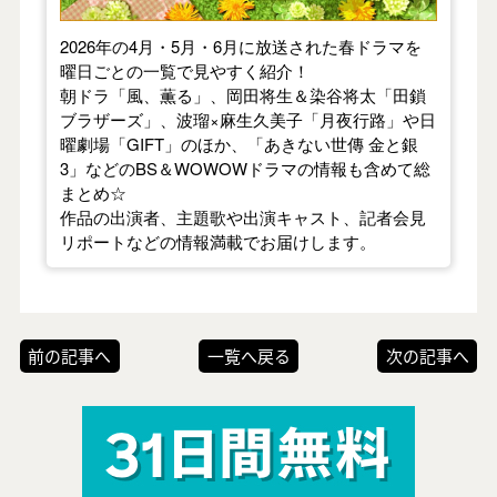
2026年の4月・5月・6月に放送された春ドラマを
曜日ごとの一覧で見やすく紹介！
朝ドラ「風、薫る」、岡田将生＆染谷将太「田鎖
ブラザーズ」、波瑠×麻生久美子「月夜行路」や日
曜劇場「GIFT」のほか、「あきない世傳 金と銀
3」などのBS＆WOWOWドラマの情報も含めて総
まとめ☆
作品の出演者、主題歌や出演キャスト、記者会見
リポートなどの情報満載でお届けします。
前の記事へ
一覧へ戻る
次の記事へ