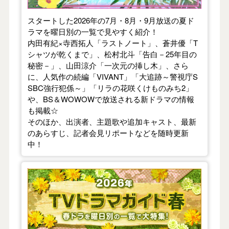
スタートした2026年の7月・8月・9月放送の夏ド
ラマを曜日別の一覧で見やすく紹介！
内田有紀×寺西拓人「ラストノート」、蒼井優「T
シャツが乾くまで」、松村北斗「告白－25年目の
秘密－」、山田涼介「一次元の挿し木」、さら
に、人気作の続編「VIVANT」「大追跡～警視庁S
SBC強行犯係～」「リラの花咲くけものみち2」
や、BS＆WOWOWで放送される新ドラマの情報
も掲載☆
そのほか、出演者、主題歌や追加キャスト、最新
のあらすじ、記者会見リポートなどを随時更新
中！
【2026年春】TVドラマガイド