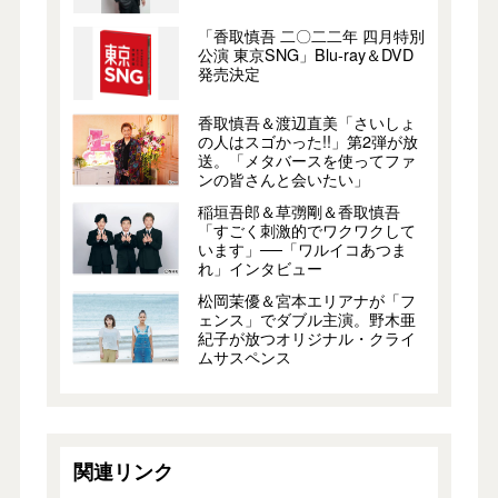
「香取慎吾 二〇二二年 四月特別
公演 東京SNG」Blu-ray＆DVD
発売決定
香取慎吾＆渡辺直美「さいしょ
の人はスゴかった!!」第2弾が放
送。「メタバースを使ってファ
ンの皆さんと会いたい」
稲垣吾郎＆草彅剛＆香取慎吾
「すごく刺激的でワクワクして
います」──「ワルイコあつま
れ」インタビュー
松岡茉優＆宮本エリアナが「フ
ェンス」でダブル主演。野木亜
紀子が放つオリジナル・クライ
ムサスペンス
関連リンク