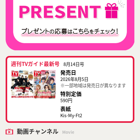
週刊TVガイド最新号
8月14日号
発売日
2026年8月5日
※一部地域は発売日が異なります
特別定価
590円
表紙
Kis-My-Ft2
動画チャンネル
Movie