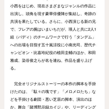
小西をはじめ、現在さまざまなジャンルの作品に
出演し、頭角を現す豪華俳優陣が集結し、奇跡の
共演を果たしている。さらに、小西演じる新の兄
で、フレアの腕はいまいちだが、瑛人と共に2人1
組（バディ）のチームワークで行う「タンデム」
への出場を目指す五十嵐涼役に小南光司、歴代チ
ャンピオン・比嘉玲紀役の植田圭輔のほか、和田
雅成、染谷俊之らが名を連ね、作品を盛り上げ
る。
完全オリジナルストーリーの本作の脚本を手掛
けたのは、「駄々の塊です」「メロメロたち」な
どを手掛ける劇団・悪い芝居の脚本、演出のほ
か、舞台「賭博黙示録カイジ」や、リーディング