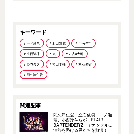
キーワード
# 一ノ瀬竜
# 和⽥雅成
# 小南光司
# 小西詠斗
# 嵐
# 末吉9太郎
# 染谷俊之
# 植田圭輔
# 立石俊樹
# 阿久津仁愛
関連記事
阿久津仁愛、立石俊樹、一ノ瀬
竜、小西詠斗らが「FLAIR
BARTENDER’Z」でカクテルに
情熱を懸ける男たちを熱演！