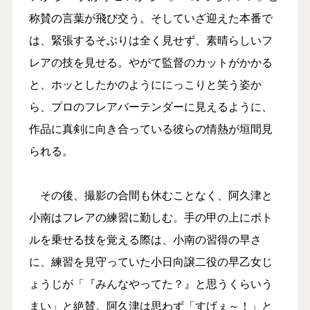
称賛の言葉が飛び交う。そしていざ迎えた本番で
は、緊張するそぶりは全く見せず、素晴らしいフ
レアの技を見せる。やがて監督のカットがかかる
と、ホッとしたかのようににっこりと笑う姿か
ら、プロのフレアバーテンダーに見えるように、
作品に真剣に向き合っている彼らの情熱が垣間見
られる。
その後、撮影の合間も休むことなく、阿久津と
小南はフレアの練習に勤しむ。手の甲の上にボト
ルを乗せる技を覚える際は、小南の習得の早さ
に、練習を見守っていた小日向譲二役の早乙女じ
ょうじが「『みんなやってた？』と思うくらいう
まい」と絶賛。阿久津は思わず「すげぇ～！」と