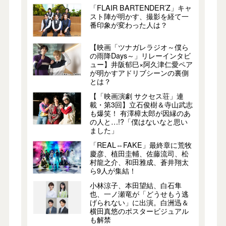
「FLAIR BARTENDER’Z」キャ
スト陣が明かす、撮影を経て一
番印象が変わった人は？
【映画「ツナガレラジオ～僕ら
の雨降Days～」リレーインタビ
ュー】井阪郁巳×阿久津仁愛ペア
が明かすアドリブシーンの裏側
とは？
【「映画演劇 サクセス荘」連
載・第3回】立石俊樹＆寺山武志
も爆笑！ 有澤樟太郎が因縁のあ
の人と…!?「僕はないなと思い
ました」
「REAL⇔FAKE」最終章に荒牧
慶彦、植田圭輔、佐藤流司、松
村龍之介、和田雅成、蒼井翔太
ら9人が集結！
小林涼子、本田望結、白石隼
也、一ノ瀬竜が「どうせもう逃
げられない」に出演。白洲迅＆
横田真悠のポスタービジュアル
も解禁