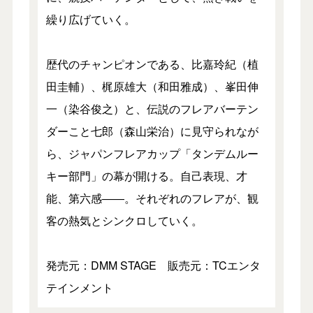
繰り広げていく。
歴代のチャンピオンである、比嘉玲紀（植
田圭輔）、梶原雄大（和田雅成）、峯田伸
一（染谷俊之）と、伝説のフレアバーテン
ダーこと七郎（森山栄治）に見守られなが
ら、ジャパンフレアカップ「タンデムルー
キー部門」の幕が開ける。自己表現、才
能、第六感――。それぞれのフレアが、観
客の熱気とシンクロしていく。
発売元：DMM STAGE 販売元：TCエンタ
テインメント