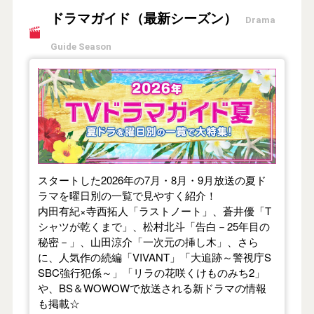
ドラマガイド（最新シーズン）
Drama
Guide Season
【2026年夏】TVドラマガイド
スタートした2026年の7月・8月・9月放送の夏ド
ラマを曜日別の一覧で見やすく紹介！
内田有紀×寺西拓人「ラストノート」、蒼井優「T
シャツが乾くまで」、松村北斗「告白－25年目の
秘密－」、山田涼介「一次元の挿し木」、さら
に、人気作の続編「VIVANT」「大追跡～警視庁S
SBC強行犯係～」「リラの花咲くけものみち2」
や、BS＆WOWOWで放送される新ドラマの情報
も掲載☆