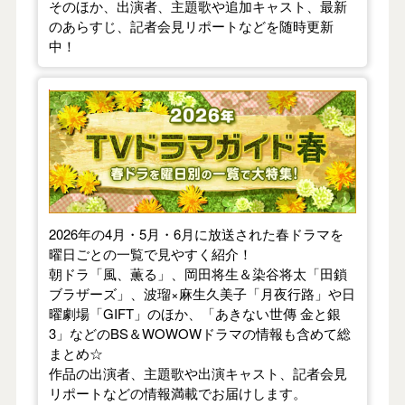
そのほか、出演者、主題歌や追加キャスト、最新
のあらすじ、記者会見リポートなどを随時更新
中！
【2026年春】TVドラマガイド
2026年の4月・5月・6月に放送された春ドラマを
曜日ごとの一覧で見やすく紹介！
朝ドラ「風、薫る」、岡田将生＆染谷将太「田鎖
ブラザーズ」、波瑠×麻生久美子「月夜行路」や日
曜劇場「GIFT」のほか、「あきない世傳 金と銀
3」などのBS＆WOWOWドラマの情報も含めて総
まとめ☆
作品の出演者、主題歌や出演キャスト、記者会見
リポートなどの情報満載でお届けします。