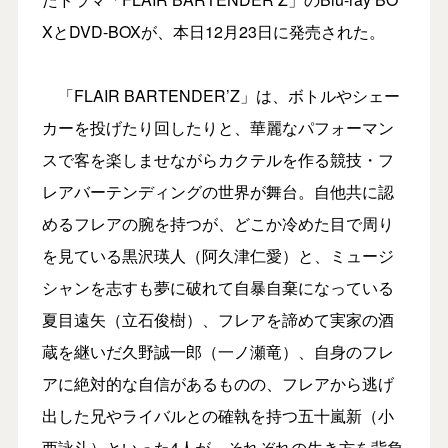
XとDVD-BOXが、本日12月23日に発売された。
「FLAIR BARTENDER’Z」は、ボトルやシェー
カーを投げたり回したりと、華麗なパフォーマン
スで客を楽しませながらカクテルを作る競技・フ
レアバーテンディングの世界が舞台。自他共に認
めるフレアの腕を持つが、どこか冷めた目で周り
を見ている黒沢瑛人（阿久津仁愛）と、ミュージ
シャンを志すも夢に破れて自暴自棄になっている
夏目遠矢（立石俊樹）、フレアを諦めて実家の酒
蔵を継いだ久野誠一郎（一ノ瀬竜）、自身のフレ
アに絶対的な自信があるものの、フレアから逃げ
出した兄やライバルとの確執を持つ五十嵐新（小
西詠斗）といった4人が、それぞれの生き方を背負