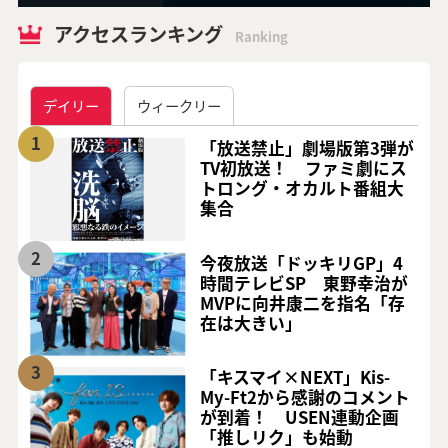
アクセスランキング
Ranking
デイリー
ウィークリー
1
「放送禁止」劇場版第3弾が
TV初放送！ ファミ劇にス
トロング・オカルト番組大
集合
2
今夜放送「ドッキリGP」4
時間テレビSP 東野幸治が
MVPに向井康二を指名「存
在は大きい」
3
「キスマイ×NEXT」Kis-
My-Ft2から感謝のコメント
が到着！ USEN連動企画
「推しリク」も始動