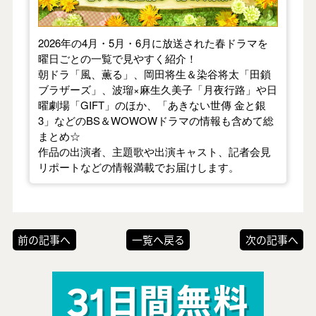
2026年の4月・5月・6月に放送された春ドラマを
曜日ごとの一覧で見やすく紹介！
朝ドラ「風、薫る」、岡田将生＆染谷将太「田鎖
ブラザーズ」、波瑠×麻生久美子「月夜行路」や日
曜劇場「GIFT」のほか、「あきない世傳 金と銀
3」などのBS＆WOWOWドラマの情報も含めて総
まとめ☆
作品の出演者、主題歌や出演キャスト、記者会見
リポートなどの情報満載でお届けします。
前の記事へ
一覧へ戻る
次の記事へ