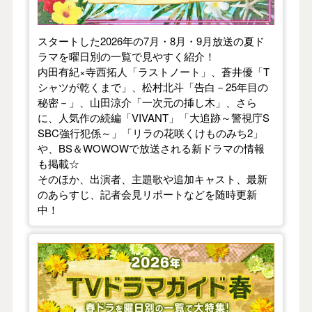
スタートした2026年の7月・8月・9月放送の夏ド
ラマを曜日別の一覧で見やすく紹介！
内田有紀×寺西拓人「ラストノート」、蒼井優「T
シャツが乾くまで」、松村北斗「告白－25年目の
秘密－」、山田涼介「一次元の挿し木」、さら
に、人気作の続編「VIVANT」「大追跡～警視庁S
SBC強行犯係～」「リラの花咲くけものみち2」
や、BS＆WOWOWで放送される新ドラマの情報
も掲載☆
そのほか、出演者、主題歌や追加キャスト、最新
のあらすじ、記者会見リポートなどを随時更新
中！
【2026年春】TVドラマガイド