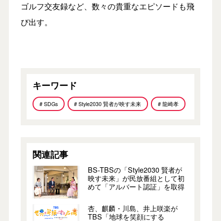
ゴルフ交友録など、数々の貴重なエピソードも飛
び出す。
キーワード
# SDGs
# Style2030 賢者が映す未来
# 龍崎孝
関連記事
BS-TBSの「Style2030 賢者が
映す未来」が民放番組として初
めて「アルバート認証」を取得
杏、麒麟・川島、井上咲楽が
TBS「地球を笑顔にする