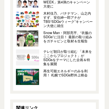
WEEK」第4弾のキャンペーン
大使に
木村佳乃、バナナマン、山之内
すず、安住紳一郎アナが
TBS“SDGsウィーク”キャンペー
ン大使に就任
Snow Man・阿部亮平、“衣服の
SDGs”に注目！ 最新の取り組み
をガチャピンと取材＆生報告
テレビ朝日が取り組む 「未来を
ここからプロジェクト」が
SDGsをテーマにした企画＆特
集を展開
再生可能エネルギーのみを利
用！ 札幌でSDGs野外上映会
関連リンク