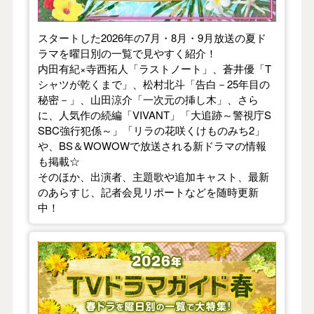
スタートした2026年の7月・8月・9月放送の夏ド
ラマを曜日別の一覧で見やすく紹介！
内田有紀×寺西拓人「ラストノート」、蒼井優「T
シャツが乾くまで」、松村北斗「告白－25年目の
秘密－」、山田涼介「一次元の挿し木」、さら
に、人気作の続編「VIVANT」「大追跡～警視庁S
SBC強行犯係～」「リラの花咲くけものみち2」
や、BS＆WOWOWで放送される新ドラマの情報
も掲載☆
そのほか、出演者、主題歌や追加キャスト、最新
のあらすじ、記者会見リポートなどを随時更新
中！
【2026年春】TVドラマガイド