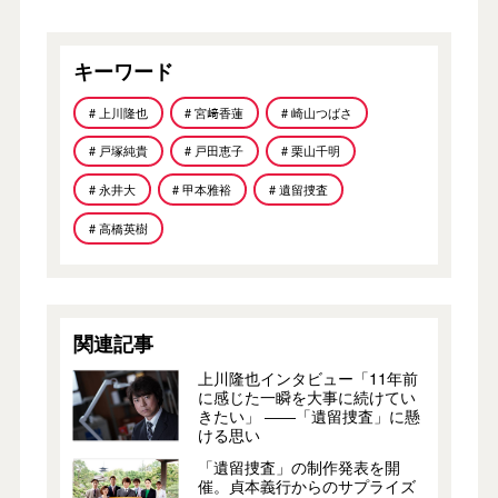
キーワード
# 上川隆也
# 宮﨑香蓮
# 崎山つばさ
# 戸塚純貴
# 戸田恵子
# 栗山千明
# 永井大
# 甲本雅裕
# 遺留捜査
# 高橋英樹
関連記事
上川隆也インタビュー「11年前
に感じた一瞬を大事に続けてい
きたい」 ――「遺留捜査」に懸
ける思い
「遺留捜査」の制作発表を開
催。貞本義行からのサプライズ