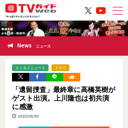
News
ニュース
エンタメニュース
ドラマ
「遺留捜査」最終章に高橋英樹が
ゲスト出演。上川隆也は初共演
に感激
2022/08/30