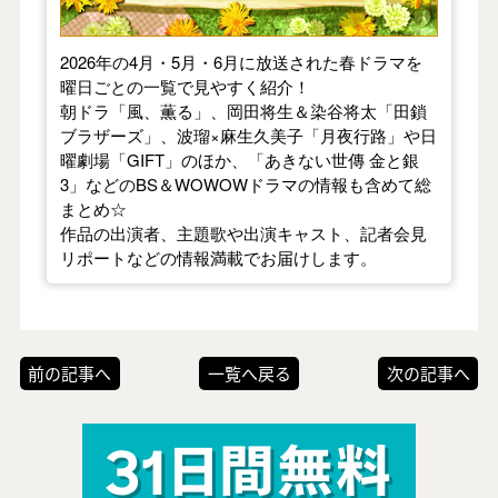
2026年の4月・5月・6月に放送された春ドラマを
曜日ごとの一覧で見やすく紹介！
朝ドラ「風、薫る」、岡田将生＆染谷将太「田鎖
ブラザーズ」、波瑠×麻生久美子「月夜行路」や日
曜劇場「GIFT」のほか、「あきない世傳 金と銀
3」などのBS＆WOWOWドラマの情報も含めて総
まとめ☆
作品の出演者、主題歌や出演キャスト、記者会見
リポートなどの情報満載でお届けします。
前の記事へ
一覧へ戻る
次の記事へ