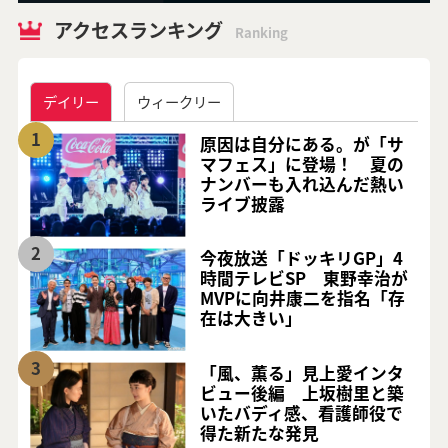
アクセスランキング
Ranking
デイリー
ウィークリー
1
原因は自分にある。が「サ
マフェス」に登場！ 夏の
ナンバーも入れ込んだ熱い
ライブ披露
2
今夜放送「ドッキリGP」4
時間テレビSP 東野幸治が
MVPに向井康二を指名「存
在は大きい」
3
「風、薫る」見上愛インタ
ビュー後編 上坂樹里と築
いたバディ感、看護師役で
得た新たな発見