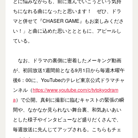
とに悩みながらも、前に進んでいこうという気持
ちになれる曲になったと思います！ ぜひ、ドラ
マと併せて『CHASER GAME』もお楽しみくださ
い！」と曲に込めた思いととともに、アピールし
ている。
なお、ドラマの裏側に密着したメーキング動画
が、初回放送1週間前となる9月1日から毎週木曜午
後6：00に、YouTubeのテレビ東京公式ドラマチャ
ンネル（
https://www.youtube.com/c/tvtokyodram
a
）で公開。真剣に撮影に臨むキャストの緊張の瞬
間や、なかなか見られない舞台裏、和気あいあい
とした様子やインタビューなど盛りだくさんで、
毎週放送に先んじてアップされる。こちらもチェ