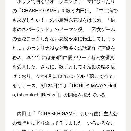
ポップで明るいオープニングテーマにぴったり
の「CHASER GAME」を歌う内田は、「中二病で
も恋がしたい！」の小鳥遊六花役をはじめ、「約
束のネバーランド」のノーマン役、「乙女ゲーム
の破滅フラグしかない悪役令嬢に転生してしまっ
た…」のカタリナ役など数多くの話題作で声優を
務め、2014年には第8回声優アワード新人女優賞
を受賞した。さらに、歌手としても活動の幅を広
げており、今年4月に13thシングル「聴こえる？」
をリリース。9月24日には「UCHIDA MAAYA Hell
o,1st contact! [Revival]」の開催を控えている。
内田は「『CHASER GAME』という曲は主人公
の気持ちに寄り添って作りました。いろいろなこ