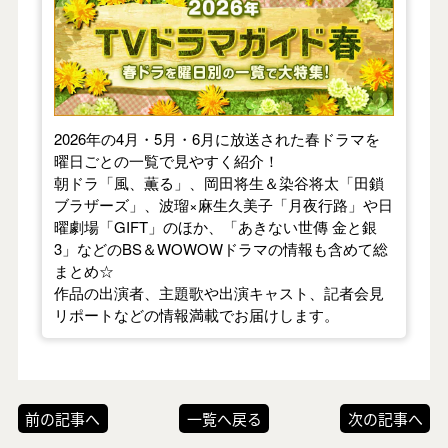
2026年の4月・5月・6月に放送された春ドラマを
曜日ごとの一覧で見やすく紹介！
朝ドラ「風、薫る」、岡田将生＆染谷将太「田鎖
ブラザーズ」、波瑠×麻生久美子「月夜行路」や日
曜劇場「GIFT」のほか、「あきない世傳 金と銀
3」などのBS＆WOWOWドラマの情報も含めて総
まとめ☆
作品の出演者、主題歌や出演キャスト、記者会見
リポートなどの情報満載でお届けします。
前の記事へ
一覧へ戻る
次の記事へ