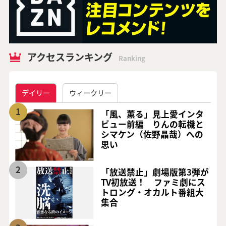
アクセスランキング
Ranking
デイリー
ウィークリー
1
「風、薫る」見上愛インタ
ビュー前編 りんの転機と
シマケン（佐野晶哉）への
思い
2
「放送禁止」劇場版第3弾が
TV初放送！ ファミ劇にス
トロング・オカルト番組大
集合