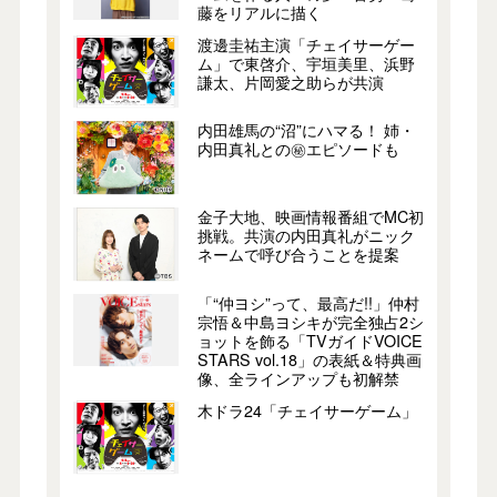
藤をリアルに描く
渡邊圭祐主演「チェイサーゲー
ム」で東啓介、宇垣美里、浜野
謙太、片岡愛之助らが共演
内田雄馬の“沼”にハマる！ 姉・
内田真礼との㊙エピソードも
金子大地、映画情報番組でMC初
挑戦。共演の内田真礼がニック
ネームで呼び合うことを提案
「“仲ヨシ”って、最高だ!!」仲村
宗悟＆中島ヨシキが完全独占2シ
ョットを飾る「TVガイドVOICE
STARS vol.18」の表紙＆特典画
像、全ラインアップも初解禁
木ドラ24「チェイサーゲーム」