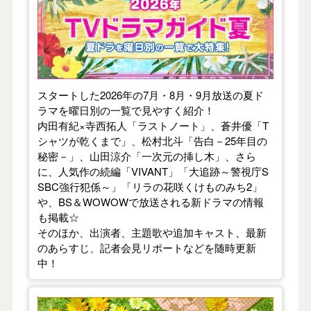
スタートした2026年の7月・8月・9月放送の夏ド
ラマを曜日別の一覧で見やすく紹介！
内田有紀×寺西拓人「ラストノート」、蒼井優「T
シャツが乾くまで」、松村北斗「告白－25年目の
秘密－」、山田涼介「一次元の挿し木」、さら
に、人気作の続編「VIVANT」「大追跡～警視庁S
SBC強行犯係～」「リラの花咲くけものみち2」
や、BS＆WOWOWで放送される新ドラマの情報
も掲載☆
そのほか、出演者、主題歌や追加キャスト、最新
のあらすじ、記者会見リポートなどを随時更新
中！
【2026年春】TVドラマガイド