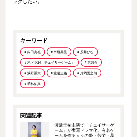
ックしたい。
キーワード
# 内田真礼
# 宇垣美里
# 景井ひな
# 木ドラ24「チェイサーゲーム」
# 東啓介
# 浜野謙太
# 渡邊圭祐
# 片岡愛之助
# 若林佑真
関連記事
渡邊圭祐主演で「チェイサーゲ
ーム」が実写ドラマ化。有名ゲ
ームを作る人々の夢・苦労・葛