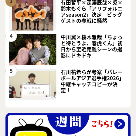
3
有田哲平×深澤辰哉×兎×
鈴木もぐら「アリフォルニ
アseason2」決定 ビッグ
ゲストの参戦に騒然
4
中川翼×桜木雅哉「ちょっ
と待とうよ、春虎くん」初
日から至近距離シーンの撮
影にドキドキ
5
石川祐希らが考案「バレー
ボールアジア選手権2026」
中継キャッチコピーが決
定！