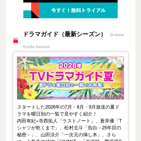
ドラマガイド（最新シーズン）
Drama
Guide Season
【2026年夏】TVドラマガイド
スタートした2026年の7月・8月・9月放送の夏ド
ラマを曜日別の一覧で見やすく紹介！
内田有紀×寺西拓人「ラストノート」、蒼井優「T
シャツが乾くまで」、松村北斗「告白－25年目の
秘密－」、山田涼介「一次元の挿し木」、さら