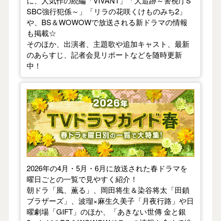
に、人気作の続編「VIVANT」「大追跡～警視庁S
SBC強行犯係～」「リラの花咲くけものみち2」
や、BS＆WOWOWで放送される新ドラマの情報
も掲載☆
そのほか、出演者、主題歌や追加キャスト、最新
のあらすじ、記者会見リポートなどを随時更新
中！
【2026年春】TVドラマガイド
2026年の4月・5月・6月に放送された春ドラマを
曜日ごとの一覧で見やすく紹介！
朝ドラ「風、薫る」、岡田将生＆染谷将太「田鎖
ブラザーズ」、波瑠×麻生久美子「月夜行路」や日
曜劇場「GIFT」のほか、「あきない世傳 金と銀