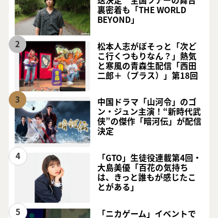
裏密着も「THE WORLD
BEYOND」
2
松本人志がぼそっと「次ど
こ行くつもりなん？」熱気
と寒風の青森生配信「西田
二郎＋（プラス）」第18回
3
中国ドラマ「山河令」のゴ
ン・ジュン主演！“新時代武
侠”の傑作「暗河伝」が配信
決定
4
「GTO」生徒役連載第4回・
大島美優「百花の気持ち
は、きっと誰もが感じたこ
とがある」
5
「ニカゲーム」イベントで