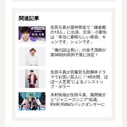
関連記事
生田斗真が源仲章役で「鎌倉殿
の13人」に出演。主演・小栗旬
は「本当に素晴らしい座頭。キ
ュンです。シュンです」
「俺の話は長い」の金子茂樹が
第38回向田邦子賞に決定！
生田斗真が宮藤官九郎脚本ドラ
マでお笑い芸人に！“45分間、ほ
ぼ一人芝居”によるノンストッ
プ・ホラー
木村拓哉が生田斗真、風間俊介
と“ジャニーズシニア”結成。
KinKi Kidsのバックダンサーに