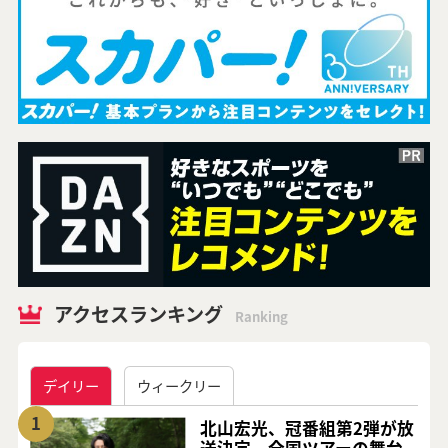
アクセスランキング
Ranking
デイリー
ウィークリー
1
北山宏光、冠番組第2弾が放
送決定 全国ツアーの舞台