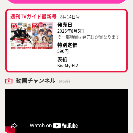
週刊TVガイド最新号
8月14日号
発売日
2026年8月5日
※一部地域は発売日が異なります
特別定価
590円
表紙
Kis-My-Ft2
動画チャンネル
Movie