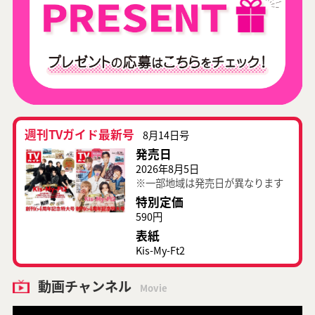
週刊TVガイド最新号
8月14日号
発売日
2026年8月5日
※一部地域は発売日が異なります
特別定価
590円
表紙
Kis-My-Ft2
動画チャンネル
Movie