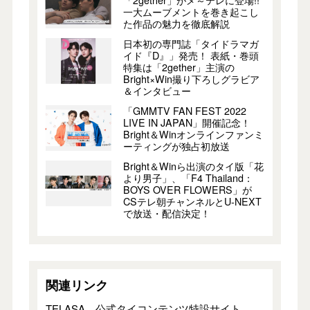
「2gether」がメ～テレに登場!!
一大ムーブメントを巻き起こし
た作品の魅力を徹底解説
日本初の専門誌「タイドラマガ
イド『D』」発売！ 表紙・巻頭
特集は「2gether」主演の
Bright×Win撮り下ろしグラビア
＆インタビュー
「GMMTV FAN FEST 2022
LIVE IN JAPAN」開催記念！
Bright＆Winオンラインファンミ
ーティングが独占初放送
Bright＆Winら出演のタイ版「花
より男子」、「F4 Thailand：
BOYS OVER FLOWERS」が
CSテレ朝チャンネルとU-NEXT
で放送・配信決定！
関連リンク
TELASA 公式タイコンテンツ特設サイト