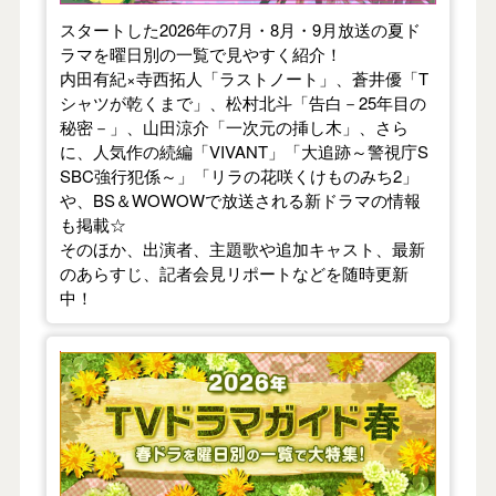
スタートした2026年の7月・8月・9月放送の夏ド
ラマを曜日別の一覧で見やすく紹介！
内田有紀×寺西拓人「ラストノート」、蒼井優「T
シャツが乾くまで」、松村北斗「告白－25年目の
秘密－」、山田涼介「一次元の挿し木」、さら
に、人気作の続編「VIVANT」「大追跡～警視庁S
SBC強行犯係～」「リラの花咲くけものみち2」
や、BS＆WOWOWで放送される新ドラマの情報
も掲載☆
そのほか、出演者、主題歌や追加キャスト、最新
のあらすじ、記者会見リポートなどを随時更新
中！
【2026年春】TVドラマガイド