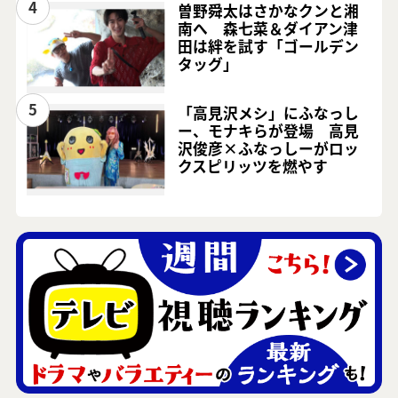
4
曽野舜太はさかなクンと湘
南へ 森七菜＆ダイアン津
田は絆を試す「ゴールデン
タッグ」
5
「高見沢メシ」にふなっし
ー、モナキらが登場 高見
沢俊彦×ふなっしーがロッ
クスピリッツを燃やす