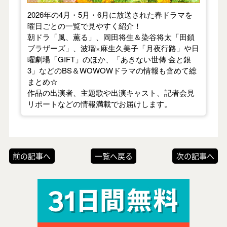
2026年の4月・5月・6月に放送された春ドラマを
曜日ごとの一覧で見やすく紹介！
朝ドラ「風、薫る」、岡田将生＆染谷将太「田鎖
ブラザーズ」、波瑠×麻生久美子「月夜行路」や日
曜劇場「GIFT」のほか、「あきない世傳 金と銀
3」などのBS＆WOWOWドラマの情報も含めて総
まとめ☆
作品の出演者、主題歌や出演キャスト、記者会見
リポートなどの情報満載でお届けします。
前の記事へ
一覧へ戻る
次の記事へ