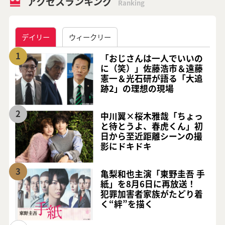
アクセスランキング
Ranking
デイリー
ウィークリー
1
「おじさんは一人でいいの
に（笑）」佐藤浩市＆遠藤
憲一＆光石研が語る「大追
跡2」の理想の現場
2
中川翼×桜木雅哉「ちょっ
と待とうよ、春虎くん」初
日から至近距離シーンの撮
影にドキドキ
3
亀梨和也主演「東野圭吾 手
紙」を8月6日に再放送！
犯罪加害者家族がたどり着
く“絆”を描く