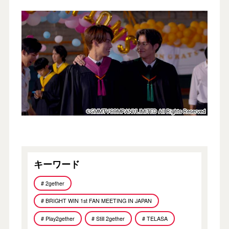
キーワード
# 2gether
# BRIGHT WIN 1st FAN MEETING IN JAPAN
# Play2gether
# Still 2gether
# TELASA