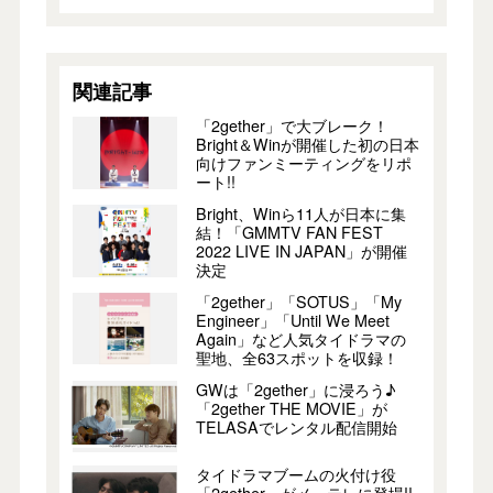
関連記事
「2gether」で大ブレーク！
Bright＆Winが開催した初の日本
向けファンミーティングをリポ
ート!!
Bright、Winら11人が日本に集
結！「GMMTV FAN FEST
2022 LIVE IN JAPAN」が開催
決定
「2gether」「SOTUS」「My
Engineer」「Until We Meet
Again」など人気タイドラマの
聖地、全63スポットを収録！
GWは「2gether」に浸ろう♪
「2gether THE MOVIE」が
TELASAでレンタル配信開始
タイドラマブームの火付け役