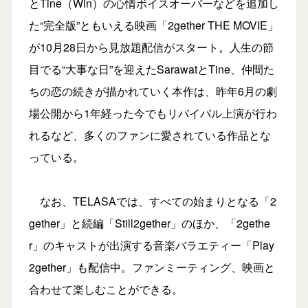
とTine（Win）の心情ボイスオーバーなどを追加し
た“完全版”ともいえる映画「2gether THE MOVIE」
が10月28日から見放題配信がスタート。人生の節
目でる“大事な日”を迎えたSarawatとTine、仲間た
ちの恋の続きが描かれていく本作は、昨年6月の劇
場公開から1年経った今でもリバイバル上演が行わ
れるなど、多くのファンに愛されている作品とな
っている。
なお、TELASAでは、すべての始まりとなる「2
gether」と続編「Still2gether」のほか、「2gethe
r」のキャストが出演する音楽バラエティー「Play
2gether」も配信中。ファンミーティング、映画と
合わせて楽しむことができる。