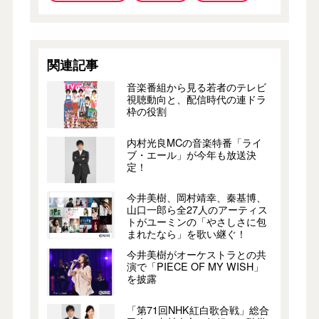
関連記事
音楽番組から見る若者のテレビ
視聴動向と、配信時代の連ドラ
枠の役割
内村光良MCの音楽特番「ライ
ブ・エール」が今年も放送決
定！
今井美樹、岡村靖幸、秦基博、
山口一郎ら全27人のアーティス
トがユーミンの「やさしさに包
まれたなら」を歌い継ぐ！
今井美樹がオーケストラとの共
演で「PIECE OF MY WISH」
を披露
「第71回NHK紅白歌合戦」総合