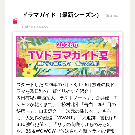
ドラマガイド（最新シーズン）
Drama
Guide Season
【2026年夏】TVドラマガイド
スタートした2026年の7月・8月・9月放送の夏ド
ラマを曜日別の一覧で見やすく紹介！
内田有紀×寺西拓人「ラストノート」、蒼井優「T
シャツが乾くまで」、松村北斗「告白－25年目の
秘密－」、山田涼介「一次元の挿し木」、さら
に、人気作の続編「VIVANT」「大追跡～警視庁S
SBC強行犯係～」「リラの花咲くけものみち2」
や、BS＆WOWOWで放送される新ドラマの情報