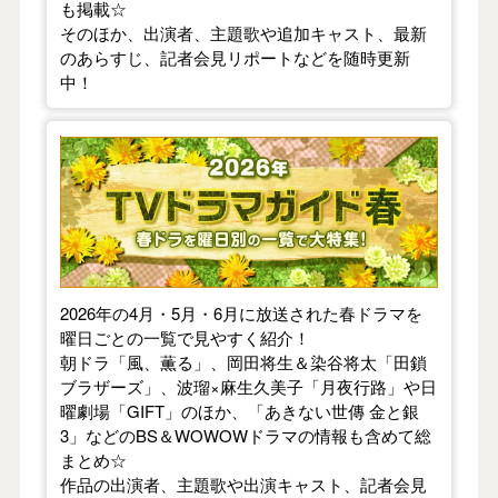
も掲載☆
そのほか、出演者、主題歌や追加キャスト、最新
のあらすじ、記者会見リポートなどを随時更新
中！
【2026年春】TVドラマガイド
2026年の4月・5月・6月に放送された春ドラマを
曜日ごとの一覧で見やすく紹介！
朝ドラ「風、薫る」、岡田将生＆染谷将太「田鎖
ブラザーズ」、波瑠×麻生久美子「月夜行路」や日
曜劇場「GIFT」のほか、「あきない世傳 金と銀
3」などのBS＆WOWOWドラマの情報も含めて総
まとめ☆
作品の出演者、主題歌や出演キャスト、記者会見