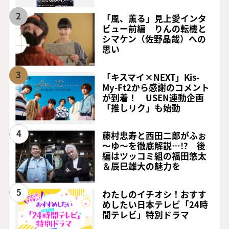
2
「風、薫る」見上愛インタ
ビュー前編 りんの転機と
シマケン（佐野晶哉）への
思い
3
「キスマイ×NEXT」Kis-
My-Ft2から感謝のコメント
が到着！ USEN連動企画
「推しリク」も始動
4
藤村忠寿と西田二郎がふぉ
～ゆ～を徹底解説…!? 後
編はツッコミ組の福田悠太
＆辰巳雄大の魅力を
5
わたしのイチオシ！おすす
めしたい日本テレビ「24時
間テレビ」特別ドラマ