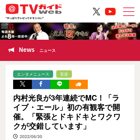
News
ニュース
エンタメニュース
音楽
内村光良が3年連続でMC！「ラ
イブ・エール」初の有観客で開
催。「緊張とドキドキとワクワ
クが交錯しています」
2022/06/30