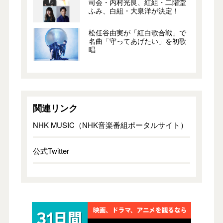
司会・内村光良、紅組・二階堂
ふみ、白組・大泉洋が決定！
松任谷由実が「紅白歌合戦」で
名曲「守ってあげたい」を初歌
唱
関連リンク
NHK MUSIC（NHK音楽番組ポータルサイト）
公式Twitter