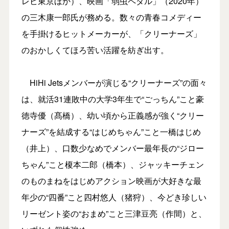
レビ東京ほか）、映画「弱虫ペダル」（2020年）
の三木康一郎氏が務める。数々の青春コメディー
を手掛けるヒットメーカーが、「クリーナーズ」
のおかしくてほろ苦い活躍を紡ぎ出す。
HiHi Jetsメンバーが演じる“クリーナーズ”の面々
は、就活31連敗中の大学3年生で“ごっちん”こと豪
徳寺優（髙橋）、幼い頃から正義感が強く“クリー
ナーズ”を結成する“はじめちゃん”こと一橋はじめ
（井上）、口数少なめでメンバー最年長の“ジロー
ちゃん”こと榎本二郎（橋本）、ジャッキーチェン
のものまねをはじめアクション映画が大好きな最
年少の“四番”こと四村悠人（猪狩）、今どき珍しい
リーゼント姿の“おまめ”こと三津豆亮（作間）と、