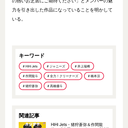
の熱いお芝居にご期待ください」とメンバーの魅
力を引き出した作品になっていることを明かして
いる。
キーワード
# HiHi Jets
# ジャニーズ
# 井上瑞稀
# 作間龍斗
# 全力！クリーナーズ
# 橋本涼
# 猪狩蒼弥
# 髙橋優斗
関連記事
HiHi Jets・猪狩蒼弥＆作間龍