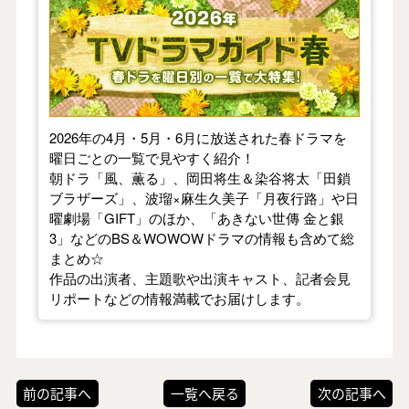
【2026年春】TVドラマガイド
2026年の4月・5月・6月に放送された春ドラマを
曜日ごとの一覧で見やすく紹介！
朝ドラ「風、薫る」、岡田将生＆染谷将太「田鎖
ブラザーズ」、波瑠×麻生久美子「月夜行路」や日
曜劇場「GIFT」のほか、「あきない世傳 金と銀
3」などのBS＆WOWOWドラマの情報も含めて総
まとめ☆
作品の出演者、主題歌や出演キャスト、記者会見
リポートなどの情報満載でお届けします。
前の記事へ
一覧へ戻る
次の記事へ