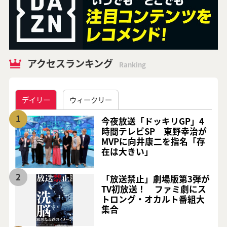
アクセスランキング
Ranking
デイリー
ウィークリー
1
今夜放送「ドッキリGP」4
時間テレビSP 東野幸治が
MVPに向井康二を指名「存
在は大きい」
2
「放送禁止」劇場版第3弾が
TV初放送！ ファミ劇にス
トロング・オカルト番組大
集合