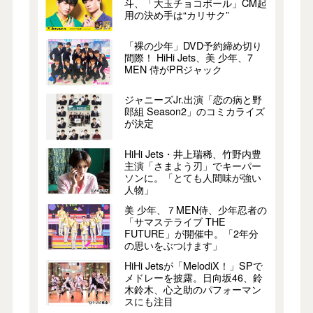
斗、「大玉チョコボール」CM起
用の決め手は“カリサク”
「裸の少年」DVD予約締め切り
間際！ HiHi Jets、美 少年、7
MEN 侍がPRジャック
ジャニーズJr.出演「恋の病と野
郎組 Season2」のコミカライズ
が決定
HiHi Jets・井上瑞稀、竹野内豊
主演「さまよう刃」でキーパー
ソンに。「とても人間味が強い
人物」
美 少年、７MEN侍、少年忍者の
「サマステライブ THE
FUTURE」が開催中。「2年分
の思いをぶつけます」
HiHi Jetsが「MelodiX！」SPで
メドレーを披露。日向坂46、鈴
木鈴木、心之助のパフォーマン
スにも注目