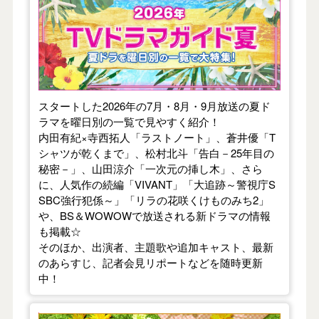
スタートした2026年の7月・8月・9月放送の夏ド
ラマを曜日別の一覧で見やすく紹介！
内田有紀×寺西拓人「ラストノート」、蒼井優「T
シャツが乾くまで」、松村北斗「告白－25年目の
秘密－」、山田涼介「一次元の挿し木」、さら
に、人気作の続編「VIVANT」「大追跡～警視庁S
SBC強行犯係～」「リラの花咲くけものみち2」
や、BS＆WOWOWで放送される新ドラマの情報
も掲載☆
そのほか、出演者、主題歌や追加キャスト、最新
のあらすじ、記者会見リポートなどを随時更新
中！