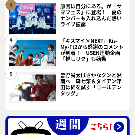
3
原因は自分にある。が「サ
マフェス」に登場！ 夏の
ナンバーも入れ込んだ熱い
ライブ披露
4
「キスマイ×NEXT」Kis-
My-Ft2から感謝のコメント
が到着！ USEN連動企画
「推しリク」も始動
5
曽野舜太はさかなクンと湘
南へ 森七菜＆ダイアン津
田は絆を試す「ゴールデン
タッグ」