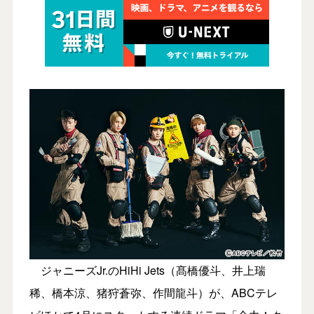
ジャニーズJr.のHiHi Jets（髙橋優斗、井上瑞
稀、橋本涼、猪狩蒼弥、作間龍斗）が、ABCテレ