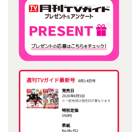
週刊TVガイド最新号
8月14日号
発売日
2026年8月5日
※一部地域は発売日が異なります
特別定価
590円
表紙
Kis-My-Ft2