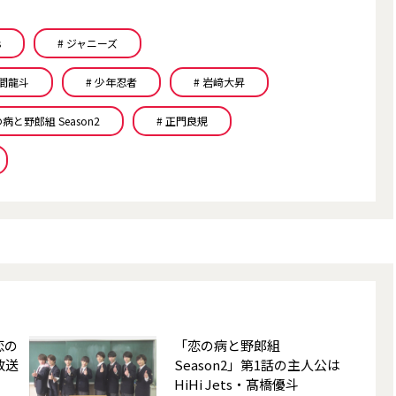
s
# ジャニーズ
作間龍斗
# 少年忍者
# 岩﨑大昇
の病と野郎組 Season2
# 正門良規
恋の
「恋の病と野郎組
放送
Season2」第1話の主人公は
HiHi Jets・髙橋優斗