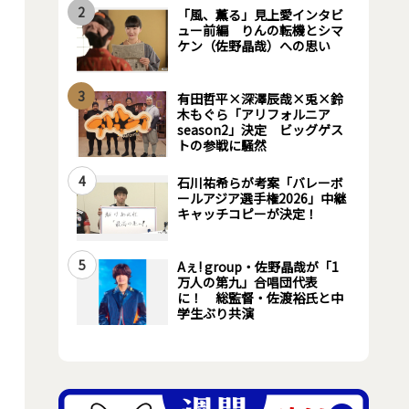
2
「風、薫る」見上愛インタビ
ュー前編 りんの転機とシマ
ケン（佐野晶哉）への思い
3
有田哲平×深澤辰哉×兎×鈴
木もぐら「アリフォルニア
season2」決定 ビッグゲス
トの参戦に騒然
4
石川祐希らが考案「バレーボ
ールアジア選手権2026」中継
キャッチコピーが決定！
5
Aぇ! group・佐野晶哉が「1
万人の第九」合唱団代表
に！ 総監督・佐渡裕氏と中
学生ぶり共演