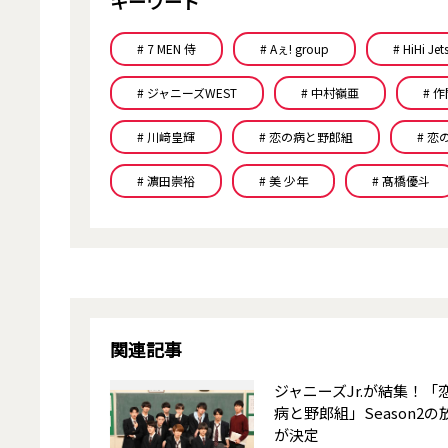
キーワード
# 7 MEN 侍
# Aぇ! group
# HiHi Jet
# ジャニーズWEST
# 中村嶺亜
# 
# 川﨑皇輝
# 恋の病と野郎組
# 恋
# 濵田崇裕
# 美 少年
# 髙橋優斗
関連記事
ジャニーズJr.が結集！「
病と野郎組」Season2の
が決定