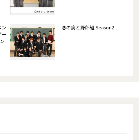
メン
恋の病と野郎組 Season2
ゲー
テン