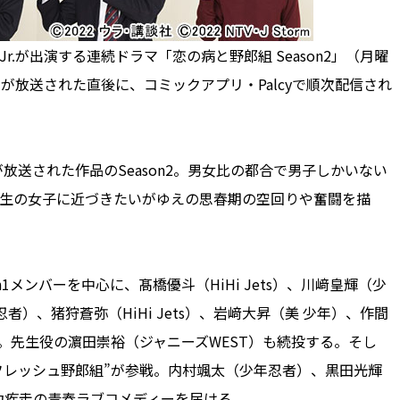
.が出演する連続ドラマ「恋の病と野郎組 Season2」（月曜
が放送された直後に、コミックアプリ・Palcyで順次配信され
が放送された作品のSeason2。男女比の都合で男子しかいない
高生の女子に近づきたいがゆえの思春期の空回りや奮闘を描
on1メンバーを中心に、髙橋優斗（HiHi Jets）、川﨑皇輝（少
者）、猪狩蒼弥（HiHi Jets）、岩﨑大昇（美 少年）、作間
）が結集。先生役の濵田崇裕（ジャニーズWEST）も続投する。そし
の“フレッシュ野郎組”が参戦。内村颯太（少年忍者）、黒田光輝
力疾走の青春ラブコメディーを届ける。