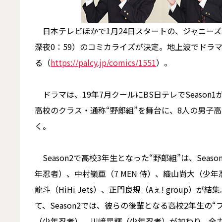
日本テレビほかで1月24日スタートの、ジャニーズJr
深夜0：59）のコミカライズが決定。地上波でドラマ
る（
https://palcy.jp/comics/1551
）。
ドラマは、19年7月クールにBS日テレでSeason1
高校のクラス・通称“野郎組”を舞台に、8人の男子
く。
Season2で高校3年生となった“野郎組”は、Seas
年忍者）、中村嶺亜（7 MEN 侍）、織山尚大（少年忍
龍斗（HiHi Jets）、正門良規（Aぇ! group
て、Season2では、彼らの後輩となる高校2年生
（少年忍者）、川﨑星輝（少年忍者）が加わり、全