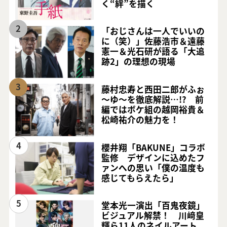
く“絆”を描く
2
「おじさんは一人でいいの
に（笑）」佐藤浩市＆遠藤
憲一＆光石研が語る「大追
跡2」の理想の現場
3
藤村忠寿と西田二郎がふぉ
～ゆ～を徹底解説…!? 前
編ではボケ組の越岡裕貴＆
松崎祐介の魅力を！
4
櫻井翔「BAKUNE」コラボ
監修 デザインに込めたフ
ァンへの思い「僕の温度も
感じてもらえたら」
5
堂本光一演出「百鬼夜鏡」
ビジュアル解禁！ 川﨑皇
輝ら11人のネイルアート