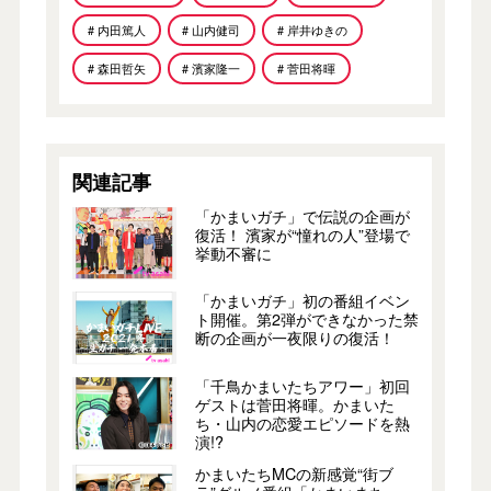
# 内田篤人
# 山内健司
# 岸井ゆきの
# 森田哲矢
# 濱家隆一
# 菅田将暉
関連記事
「かまいガチ」で伝説の企画が
復活！ 濱家が“憧れの人”登場で
挙動不審に
「かまいガチ」初の番組イベン
ト開催。第2弾ができなかった禁
断の企画が一夜限りの復活！
「千鳥かまいたちアワー」初回
ゲストは菅田将暉。かまいた
ち・山内の恋愛エピソードを熱
演!?
かまいたちMCの新感覚“街ブ