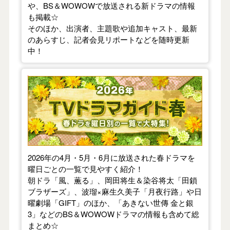
や、BS＆WOWOWで放送される新ドラマの情報
も掲載☆
そのほか、出演者、主題歌や追加キャスト、最新
のあらすじ、記者会見リポートなどを随時更新
中！
【2026年春】TVドラマガイド
2026年の4月・5月・6月に放送された春ドラマを
曜日ごとの一覧で見やすく紹介！
朝ドラ「風、薫る」、岡田将生＆染谷将太「田鎖
ブラザーズ」、波瑠×麻生久美子「月夜行路」や日
曜劇場「GIFT」のほか、「あきない世傳 金と銀
3」などのBS＆WOWOWドラマの情報も含めて総
まとめ☆