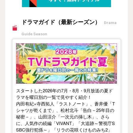
ドラマガイド（最新シーズン）
Drama
Guide Season
【2026年夏】TVドラマガイド
スタートした2026年の7月・8月・9月放送の夏ド
ラマを曜日別の一覧で見やすく紹介！
内田有紀×寺西拓人「ラストノート」、蒼井優「T
シャツが乾くまで」、松村北斗「告白－25年目の
秘密－」、山田涼介「一次元の挿し木」、さら
に、人気作の続編「VIVANT」「大追跡～警視庁S
SBC強行犯係～」「リラの花咲くけものみち2」