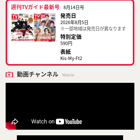
週刊TVガイド最新号
8月14日号
発売日
2026年8月5日
※一部地域は発売日が異なります
特別定価
590円
表紙
Kis-My-Ft2
動画チャンネル
Movie