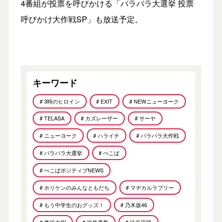
4番組が投票を呼びかける「バラバラ大選挙 投票
呼びかけ大作戦SP」も放送予定。
キーワード
# 3時のヒロイン
# EXIT
# NEWニューヨーク
# TELASA
# カズレーザー
# サーヤ
# ニューヨーク
# ハライチ
# バラバラ大作戦
# バラバラ大選挙
# ぺこぱ
# ぺこぱポジティブNEWS
# ホリケンのみんなともだち
# マヂカルラブリー
# もう中学生のおグッズ！
# 乃木坂46