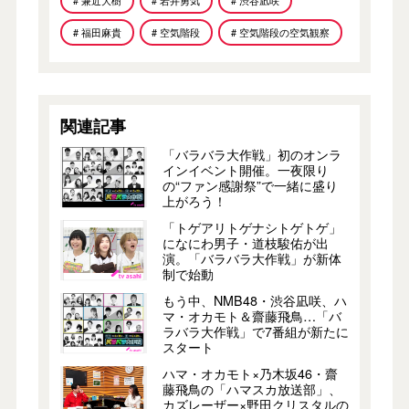
# 兼近大樹
# 岩井勇気
# 渋谷凪咲
# 福田麻貴
# 空気階段
# 空気階段の空気観察
関連記事
「バラバラ大作戦」初のオンラ
インイベント開催。一夜限り
の“ファン感謝祭”で一緒に盛り
上がろう！
「トゲアリトゲナシトゲトゲ」
になにわ男子・道枝駿佑が出
演。「バラバラ大作戦」が新体
制で始動
もう中、NMB48・渋谷凪咲、ハ
マ・オカモト＆齋藤飛鳥…「バ
ラバラ大作戦」で7番組が新たに
スタート
ハマ・オカモト×乃木坂46・齋
藤飛鳥の「ハマスカ放送部」、
カズレーザー×野田クリスタルの