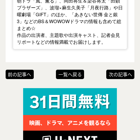
朝ドラ「風、薫る」、岡田将生＆染谷将太「田鎖
ブラザーズ」、波瑠×麻生久美子「月夜行路」や日
曜劇場「GIFT」のほか、「あきない世傳 金と銀
3」などのBS＆WOWOWドラマの情報も含めて総
まとめ☆
作品の出演者、主題歌や出演キャスト、記者会見
リポートなどの情報満載でお届けします。
前の記事へ
一覧へ戻る
次の記事へ