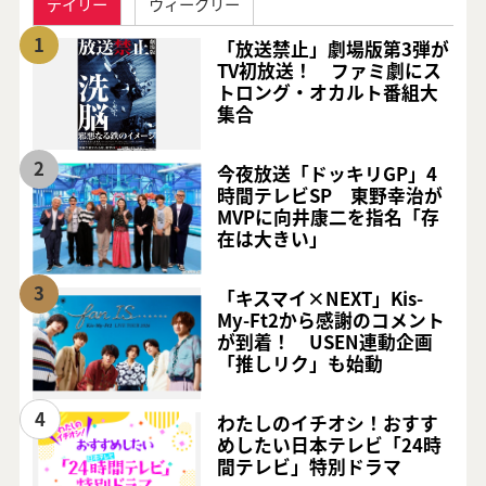
デイリー
ウィークリー
1
「放送禁止」劇場版第3弾が
TV初放送！ ファミ劇にス
トロング・オカルト番組大
集合
2
今夜放送「ドッキリGP」4
時間テレビSP 東野幸治が
MVPに向井康二を指名「存
在は大きい」
3
「キスマイ×NEXT」Kis-
My-Ft2から感謝のコメント
が到着！ USEN連動企画
「推しリク」も始動
4
わたしのイチオシ！おすす
めしたい日本テレビ「24時
間テレビ」特別ドラマ