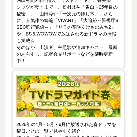
シャツが乾くまで」、松村北斗「告白－25年目の
秘密－」、山田涼介「一次元の挿し木」、さら
に、人気作の続編「VIVANT」「大追跡～警視庁S
SBC強行犯係～」「リラの花咲くけものみち2」
や、BS＆WOWOWで放送される新ドラマの情報
も掲載☆
そのほか、出演者、主題歌や追加キャスト、最新
のあらすじ、記者会見リポートなどを随時更新
中！
【2026年春】TVドラマガイド
2026年の4月・5月・6月に放送された春ドラマを
曜日ごとの一覧で見やすく紹介！