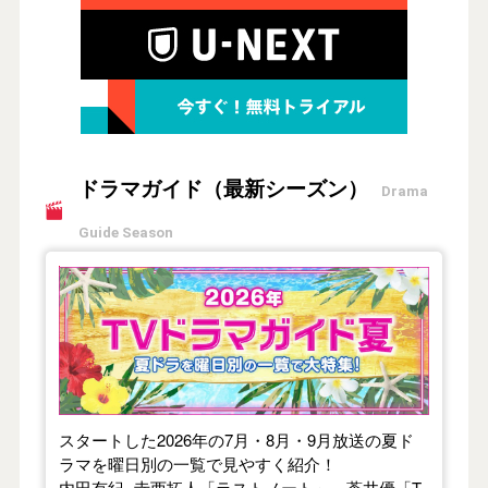
ドラマガイド（最新シーズン）
Drama
Guide Season
【2026年夏】TVドラマガイド
スタートした2026年の7月・8月・9月放送の夏ド
ラマを曜日別の一覧で見やすく紹介！
内田有紀×寺西拓人「ラストノート」、蒼井優「T