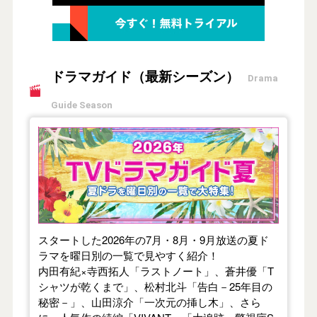
ドラマガイド（最新シーズン）
Drama
Guide Season
【2026年夏】TVドラマガイド
スタートした2026年の7月・8月・9月放送の夏ド
ラマを曜日別の一覧で見やすく紹介！
内田有紀×寺西拓人「ラストノート」、蒼井優「T
シャツが乾くまで」、松村北斗「告白－25年目の
秘密－」、山田涼介「一次元の挿し木」、さら