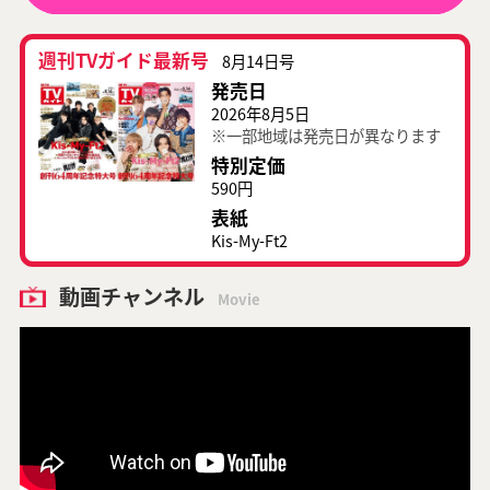
週刊TVガイド最新号
8月14日号
発売日
2026年8月5日
※一部地域は発売日が異なります
特別定価
590円
表紙
Kis-My-Ft2
動画チャンネル
Movie