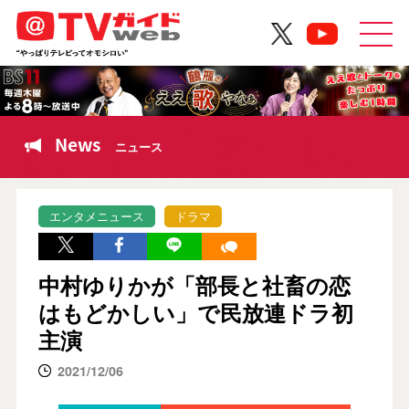
News
ニュース
エンタメニュース
ドラマ
中村ゆりかが「部長と社畜の恋
はもどかしい」で民放連ドラ初
主演
2021/12/06