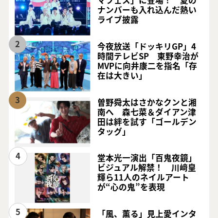
マフェス」に登場！ 夏の
ナンバーも入れ込んだ熱い
ライブ披露
2
今夜放送「ドッキリGP」4
時間テレビSP 東野幸治が
MVPに向井康二を指名「存
在は大きい」
3
曽野舜太はさかなクンと湘
南へ 森七菜＆ダイアン津
田は絆を試す「ゴールデン
タッグ」
4
堂本光一演出「百鬼夜鏡」
ビジュアル解禁！ 川﨑皇
輝ら11人のネイルアート
が“心の鬼”を表現
5
「風、薫る」見上愛インタ