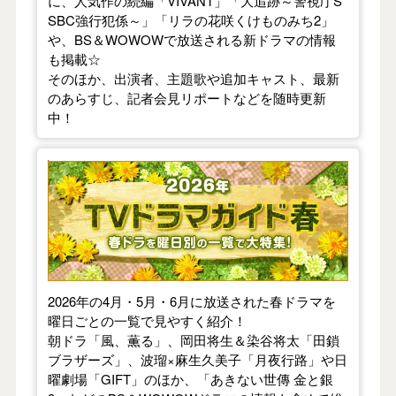
に、人気作の続編「VIVANT」「大追跡～警視庁S
SBC強行犯係～」「リラの花咲くけものみち2」
や、BS＆WOWOWで放送される新ドラマの情報
も掲載☆
そのほか、出演者、主題歌や追加キャスト、最新
のあらすじ、記者会見リポートなどを随時更新
中！
【2026年春】TVドラマガイド
2026年の4月・5月・6月に放送された春ドラマを
曜日ごとの一覧で見やすく紹介！
朝ドラ「風、薫る」、岡田将生＆染谷将太「田鎖
ブラザーズ」、波瑠×麻生久美子「月夜行路」や日
曜劇場「GIFT」のほか、「あきない世傳 金と銀