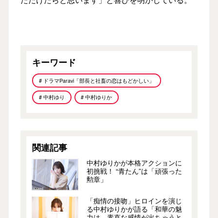
キーワード
# ドラマParavi「部長と社畜の恋はもどかしい」
# 中村ゆり
# 中村ゆりか
関連記事
中村ゆりかが本格アクションに
初挑戦！ “青たん”は「頑張った
勲章」
「痴情の接吻」ヒロインを演じ
る中村ゆりかが語る「和華の魅
力は、素直な感情が出ちゃうと