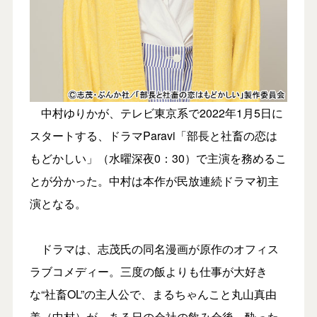
中村ゆりかが、テレビ東京系で2022年1月5日に
スタートする、ドラマParavi「部長と社畜の恋は
もどかしい」（水曜深夜0：30）で主演を務めるこ
とが分かった。中村は本作が民放連続ドラマ初主
演となる。
ドラマは、志茂氏の同名漫画が原作のオフィス
ラブコメディー。三度の飯よりも仕事が大好き
な“社畜OL”の主人公で、まるちゃんこと丸山真由
美（中村）が、ある日の会社の飲み会後、酔った