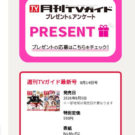
週刊TVガイド最新号
8月14日号
発売日
2026年8月5日
※一部地域は発売日が異なります
特別定価
590円
表紙
Kis-My-Ft2