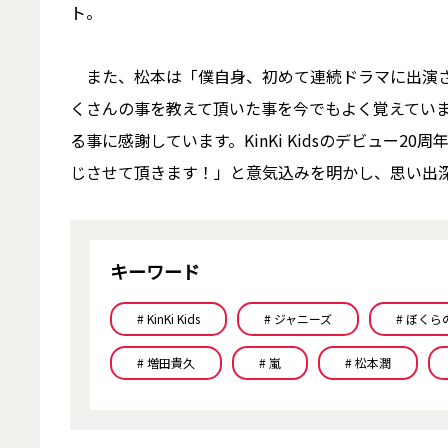
ト。
また、松本は「僕自身、初めて連続ドラマに出演させ
くさんの事を教えて頂いた事を今でもよく覚えてい
る事に感謝しています。KinKi Kidsのデビュー
じさせて頂きます！」と意気込みを明かし、思い出
キーワード
# KinKi Kids
# ジャニーズ
# ぼくら
# 増田貴久
# 嵐
# 松本潤