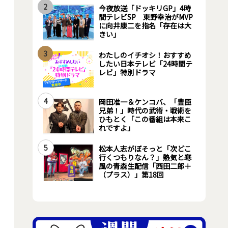
2
今夜放送「ドッキリGP」4時
間テレビSP 東野幸治がMVP
に向井康二を指名「存在は大
きい」
3
わたしのイチオシ！おすすめ
したい日本テレビ「24時間テ
レビ」特別ドラマ
4
岡田准一＆ケンコバ、「豊臣
兄弟！」時代の武術・戦術を
ひもとく「この番組は本来こ
れですよ」
5
松本人志がぼそっと「次どこ
行くつもりなん？」熱気と寒
風の青森生配信「西田二郎＋
（プラス）」第18回