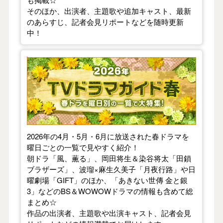
そのほか、出演者、主題歌や追加キャスト、最新
のあらすじ、記者会見リポートなどを随時更新
中！
【2026年春】TVドラマガイド
2026年の4月・5月・6月に放送された春ドラマを
曜日ごとの一覧で見やすく紹介！
朝ドラ「風、薫る」、岡田将生＆染谷将太「田鎖
ブラザーズ」、波瑠×麻生久美子「月夜行路」や日
曜劇場「GIFT」のほか、「あきない世傳 金と銀
3」などのBS＆WOWOWドラマの情報も含めて総
まとめ☆
作品の出演者、主題歌や出演キャスト、記者会見