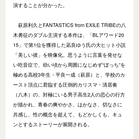
演することが分かった。
萩原利久とFANTASTICS from EXILE TRIBEの八
木勇征のダブル主演する本作は、「BLアワード20
15」で第1位を獲得した凪良ゆう氏の大ヒット小説
「美しい彼」を映像化。思うように言葉を発せな
い吃音症で、幼い頃から周囲になじめず“ぼっち”を
極める高校3年生・平良一成（萩原）と、学校のカ
ースト頂点に君臨する圧倒的カリスマ・清居奏
（八木）の、対極にいる男子高生2人の恋心の行方
が描かれ、青春の爽やかさ、はかなさ、切なさに
共感し、性の概念を超えて、もどかしくも、キュ
ンとするストーリーが展開される。