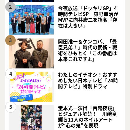
2
今夜放送「ドッキリGP」4
時間テレビSP 東野幸治が
MVPに向井康二を指名「存
在は大きい」
3
岡田准一＆ケンコバ、「豊
臣兄弟！」時代の武術・戦
術をひもとく「この番組は
本来これですよ」
4
わたしのイチオシ！おすす
めしたい日本テレビ「24時
間テレビ」特別ドラマ
5
堂本光一演出「百鬼夜鏡」
ビジュアル解禁！ 川﨑皇
輝ら11人のネイルアート
が“心の鬼”を表現