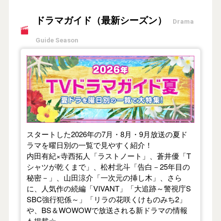
ドラマガイド（最新シーズン）
Drama
Guide Season
【2026年夏】TVドラマガイド
スタートした2026年の7月・8月・9月放送の夏ド
ラマを曜日別の一覧で見やすく紹介！
内田有紀×寺西拓人「ラストノート」、蒼井優「T
シャツが乾くまで」、松村北斗「告白－25年目の
秘密－」、山田涼介「一次元の挿し木」、さら
に、人気作の続編「VIVANT」「大追跡～警視庁S
SBC強行犯係～」「リラの花咲くけものみち2」
や、BS＆WOWOWで放送される新ドラマの情報
も掲載☆