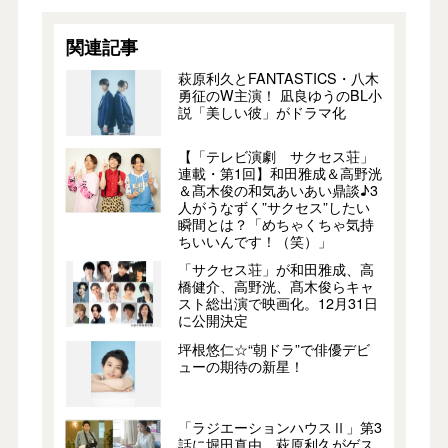
関連記事
萩原利久とFANTASTICS・八木
勇征のW主演！ 凪良ゆうのBL小
説「美しい彼」がドラマ化
【「テレビ演劇 サクセス荘」
連載・第1回】和田雅成＆高野洸
＆髙木俊の和気あいあい鼎談♪3
人がうなずく”サクセス”したい
瞬間とは？「めちゃくちゃ気持
ちいいんです！（笑）」
「サクセス荘」が和田雅成、高
橋健介、高野洸、髙木俊らキャ
スト総出演で映画化。12月31日
に公開決定
坪根悠仁☆“朝ドラ”で俳優デビ
ューの期待の新星！
「ラジエーションハウスⅡ」第3
話に堀田真由、萩原利久がゲス