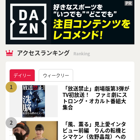
アクセスランキング
Ranking
デイリー
ウィークリー
1
「放送禁止」劇場版第3弾が
TV初放送！ ファミ劇にス
トロング・オカルト番組大
集合
2
「風、薫る」見上愛インタ
ビュー前編 りんの転機と
シマケン（佐野晶哉）への