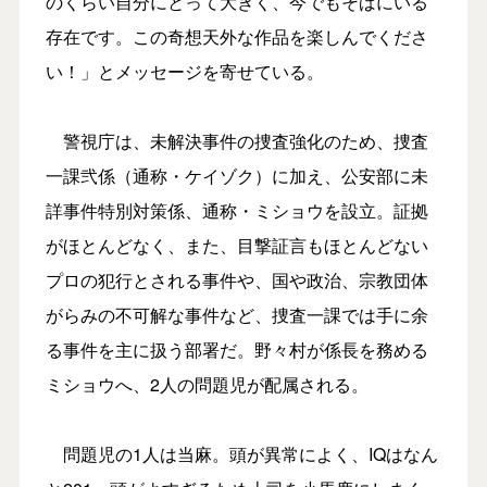
のくらい自分にとって大きく、今でもそばにいる
存在です。この奇想天外な作品を楽しんでくださ
い！」とメッセージを寄せている。
警視庁は、未解決事件の捜査強化のため、捜査
一課弐係（通称・ケイゾク）に加え、公安部に未
詳事件特別対策係、通称・ミショウを設立。証拠
がほとんどなく、また、目撃証言もほとんどない
プロの犯行とされる事件や、国や政治、宗教団体
がらみの不可解な事件など、捜査一課では手に余
る事件を主に扱う部署だ。野々村が係長を務める
ミショウへ、2人の問題児が配属される。
問題児の1人は当麻。頭が異常によく、IQはなん