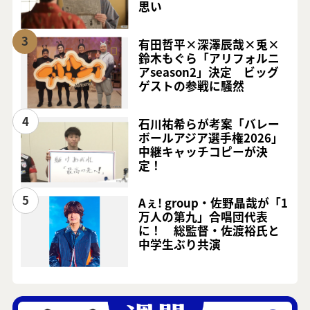
思い
3
有田哲平×深澤辰哉×兎×
鈴木もぐら「アリフォルニ
アseason2」決定 ビッグ
ゲストの参戦に騒然
4
石川祐希らが考案「バレー
ボールアジア選手権2026」
中継キャッチコピーが決
定！
5
Aぇ! group・佐野晶哉が「1
万人の第九」合唱団代表
に！ 総監督・佐渡裕氏と
中学生ぶり共演