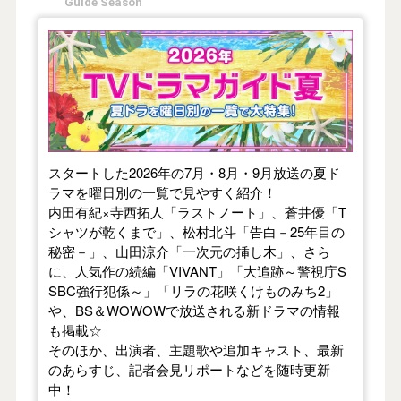
Guide Season
【2026年夏】TVドラマガイド
スタートした2026年の7月・8月・9月放送の夏ド
ラマを曜日別の一覧で見やすく紹介！
内田有紀×寺西拓人「ラストノート」、蒼井優「T
シャツが乾くまで」、松村北斗「告白－25年目の
秘密－」、山田涼介「一次元の挿し木」、さら
に、人気作の続編「VIVANT」「大追跡～警視庁S
SBC強行犯係～」「リラの花咲くけものみち2」
や、BS＆WOWOWで放送される新ドラマの情報
も掲載☆
そのほか、出演者、主題歌や追加キャスト、最新
のあらすじ、記者会見リポートなどを随時更新
中！