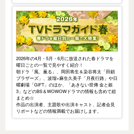
【2026年春】TVドラマガイド
2026年の4月・5月・6月に放送された春ドラマを
曜日ごとの一覧で見やすく紹介！
朝ドラ「風、薫る」、岡田将生＆染谷将太「田鎖
ブラザーズ」、波瑠×麻生久美子「月夜行路」や日
曜劇場「GIFT」のほか、「あきない世傳 金と銀
3」などのBS＆WOWOWドラマの情報も含めて総
まとめ☆
作品の出演者、主題歌や出演キャスト、記者会見
リポートなどの情報満載でお届けします。