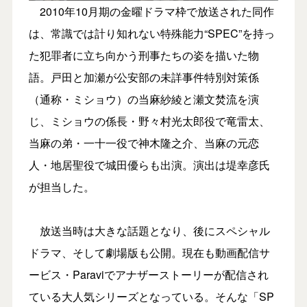
2010年10月期の金曜ドラマ枠で放送された同作
は、常識では計り知れない特殊能力“SPEC”を持っ
た犯罪者に立ち向かう刑事たちの姿を描いた物
語。戸田と加瀬が公安部の未詳事件特別対策係
（通称・ミショウ）の当麻紗綾と瀬文焚流を演
じ、ミショウの係長・野々村光太郎役で竜雷太、
当麻の弟・一十一役で神木隆之介、当麻の元恋
人・地居聖役で城田優らも出演。演出は堤幸彦氏
が担当した。
放送当時は大きな話題となり、後にスペシャル
ドラマ、そして劇場版も公開。現在も動画配信サ
ービス・Paraviでアナザーストーリーが配信され
ている大人気シリーズとなっている。そんな「SP