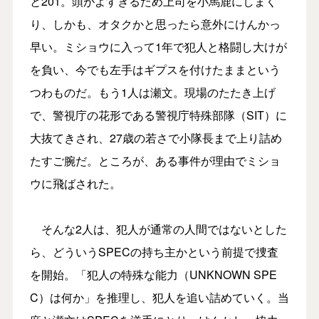
と201。頭がよすぎるため上司を小馬鹿にしまく
り、しかも、オタクかと思ったら意外にけんかっ
早い。ミショウに入って1年で犯人と格闘し大けが
を負い、今でも左手はギプスを付けたままという
つわものだ。もう1人は瀬文。現場のたたき上げ
で、警視庁の花形である警視庁特殊部隊（SIT）に
大抜てきされ、27歳の若さで小隊長まで上り詰め
たすご腕だ。ところが、ある事件が理由でミショ
ウに飛ばされた。
そんな2人は、犯人が通常の人間ではないとした
ら、どういうSPECの持ち主かという前提で捜査
を開始。「犯人の特殊な能力（UNKNOWN SPE
C）は何か」を推理し、犯人を追い詰めていく。当