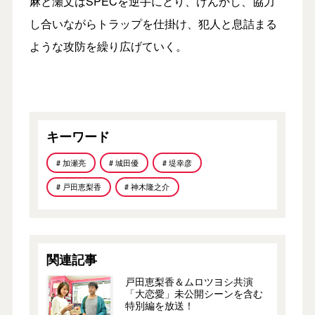
麻と瀬文はSPECを逆手にとり、けんかし、協力
し合いながらトラップを仕掛け、犯人と息詰まる
ような攻防を繰り広げていく。
キーワード
# 加瀬亮
# 城田優
# 堤幸彦
# 戸田恵梨香
# 神木隆之介
関連記事
戸田恵梨香＆ムロツヨシ共演
「大恋愛」未公開シーンを含む
特別編を放送！