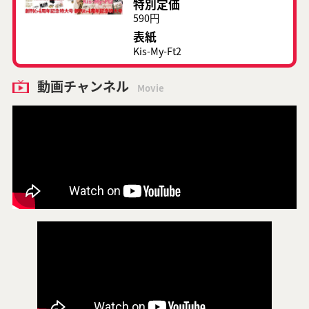
特別定価
590円
表紙
Kis-My-Ft2
動画チャンネル
Movie