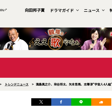
向田邦子賞
ドラマガイド
ニュース
>
トレンドニュース
>
満島真之介、染谷将太、矢本悠馬、志尊淳“宇宙人4人組