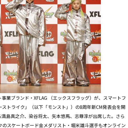
業ブランド・XFLAG （エックスフラッグ）が、スマートフ
ターストライク」（以下「モンスト」）の8周年新CM発表会を開
る満島真之介、染谷将太、矢本悠馬、志尊淳が出席した。さら
ックのスケートボード金メダリスト・堀米雄斗選手もオンライン