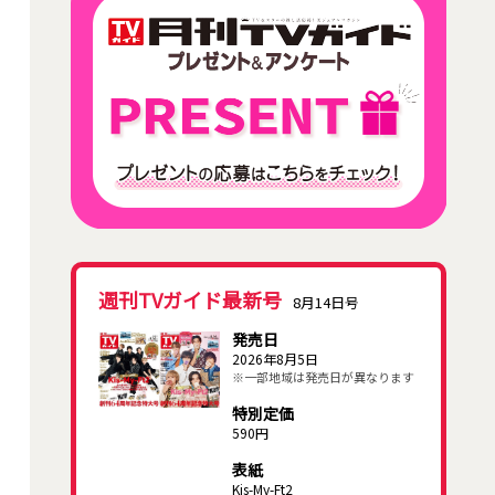
週刊TVガイド最新号
8月14日号
発売日
2026年8月5日
※一部地域は発売日が異なります
特別定価
590円
表紙
Kis-My-Ft2