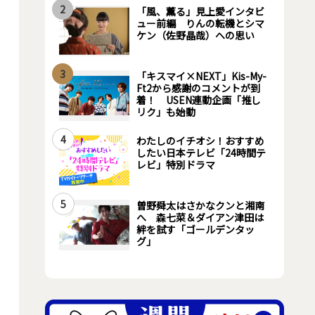
2
「風、薫る」見上愛インタビ
ュー前編 りんの転機とシマ
ケン（佐野晶哉）への思い
3
「キスマイ×NEXT」Kis-My-
Ft2から感謝のコメントが到
着！ USEN連動企画「推し
リク」も始動
4
わたしのイチオシ！おすすめ
したい日本テレビ「24時間テ
レビ」特別ドラマ
5
曽野舜太はさかなクンと湘南
へ 森七菜＆ダイアン津田は
絆を試す「ゴールデンタッ
グ」