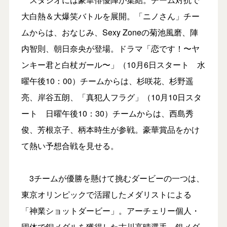
大白熱＆大爆笑バトルを展開。「ニノさん」チー
ムからは、おなじみ、Sexy Zoneの菊池風磨、陣
内智則、朝日奈央が登場。ドラマ「恋です！〜ヤ
ンキー君と白杖ガール〜」（10月6日スタート 水
曜午後10：00）チームからは、杉咲花、杉野遥
亮、岸谷五朗、「真犯人フラグ」（10月10日スタ
ート 日曜午後10：30）チームからは、西島秀
俊、芳根京子、柄本時生が参戦。豪華賞品をかけ
て熱い予想合戦を見せる。
3チームが優勝を懸けて挑むダービーの一つは、
東京オリンピックで活躍したメダリストによる
「神業ショットダービー」。アーチェリー個人・
団体で銅メダルを獲得した古川高晴選手、銀メダ