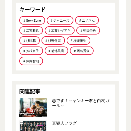
キーワード
# Sexy Zone
# ジャニーズ
# ニノさん
# 二宮和也
# 加藤シゲアキ
# 朝日奈央
# 杉咲花
# 杉野遥亮
# 柳楽優弥
# 芳根京子
# 菊池風磨
# 西島秀俊
# 陣内智則
関連記事
恋です！～ヤンキー君と白杖ガ
ール～
真犯人フラグ