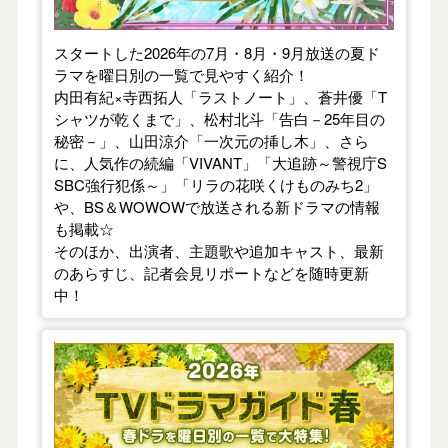
スタートした2026年の7月・8月・9月放送の夏ド
ラマを曜日別の一覧で見やすく紹介！
内田有紀×寺西拓人「ラストノート」、蒼井優「T
シャツが乾くまで」、松村北斗「告白－25年目の
秘密－」、山田涼介「一次元の挿し木」、さら
に、人気作の続編「VIVANT」「大追跡～警視庁S
SBC強行犯係～」「リラの花咲くけものみち2」
や、BS＆WOWOWで放送される新ドラマの情報
も掲載☆
そのほか、出演者、主題歌や追加キャスト、最新
のあらすじ、記者会見リポートなどを随時更新
中！
【2026年春】TVドラマガイド