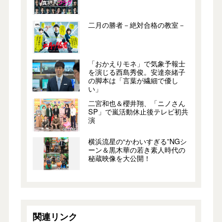
二月の勝者－絶対合格の教室－
「おかえりモネ」で気象予報士
を演じる西島秀俊。安達奈緒子
の脚本は「言葉が繊細で優し
い」
二宮和也＆櫻井翔、「ニノさん
SP」で嵐活動休止後テレビ初共
演
横浜流星の“かわいすぎる”NGシ
ーン＆黒木華の若き素人時代の
秘蔵映像を大公開！
関連リンク