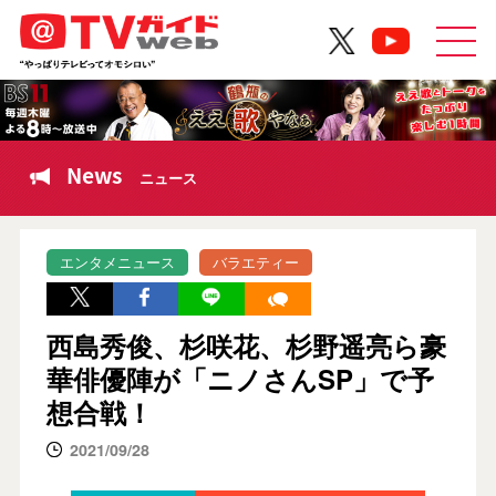
News
ニュース
エンタメニュース
バラエティー
西島秀俊、杉咲花、杉野遥亮ら豪
華俳優陣が「ニノさんSP」で予
想合戦！
2021/09/28