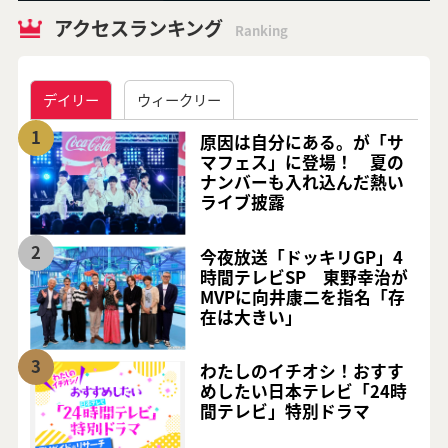
アクセスランキング
Ranking
デイリー
ウィークリー
1
原因は自分にある。が「サ
マフェス」に登場！ 夏の
ナンバーも入れ込んだ熱い
ライブ披露
2
今夜放送「ドッキリGP」4
時間テレビSP 東野幸治が
MVPに向井康二を指名「存
在は大きい」
3
わたしのイチオシ！おすす
めしたい日本テレビ「24時
間テレビ」特別ドラマ