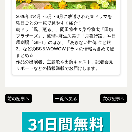
2026年の4月・5月・6月に放送された春ドラマを
曜日ごとの一覧で見やすく紹介！
朝ドラ「風、薫る」、岡田将生＆染谷将太「田鎖
ブラザーズ」、波瑠×麻生久美子「月夜行路」や日
曜劇場「GIFT」のほか、「あきない世傳 金と銀
3」などのBS＆WOWOWドラマの情報も含めて総
まとめ☆
作品の出演者、主題歌や出演キャスト、記者会見
リポートなどの情報満載でお届けします。
前の記事へ
一覧へ戻る
次の記事へ