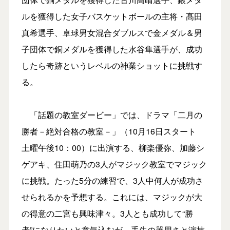
ルを獲得した女子バスケットボールの主将・髙田
真希選手、卓球男女混合ダブルスで金メダル＆男
子団体で銅メダルを獲得した水谷隼選手が、成功
したら奇跡というレベルの神業ショットに挑戦す
る。
「話題の教室ダービー」では、ドラマ「二月の
勝者－絶対合格の教室－」（10月16日スタート
土曜午後10：00）に出演する、柳楽優弥、加藤シ
ゲアキ、住田萌乃の3人がマジック教室でマジック
に挑戦。たった5分の練習で、3人中何人が成功さ
せられるかを予想する。これには、マジックが大
の得意の二宮も興味津々。3人とも成功して“勝
者”になりたいと意気込むが、手先の器用さと演技