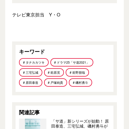
テレビ東京担当 Y・O
キーワード
# タナカカツキ
# ドラマ25「サ道2021」
# 三宅弘城
# 前原滉
# 前野朋哉
# 原田泰造
# 戸塚純貴
# 磯村勇斗
関連記事
「サ道」新シリーズが始動！ 原
田泰造、三宅弘城、磯村勇斗が