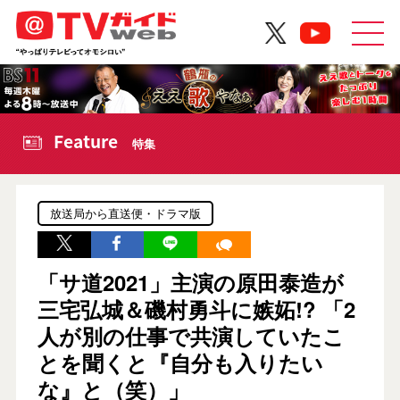
Feature
特集
放送局から直送便・ドラマ版
「サ道2021」主演の原田泰造が
三宅弘城＆磯村勇斗に嫉妬!? 「2
人が別の仕事で共演していたこ
とを聞くと『自分も入りたい
な』と（笑）」