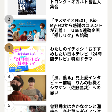
トロング・オカルト番組大
集合
2
「キスマイ×NEXT」Kis-
My-Ft2から感謝のコメント
が到着！ USEN連動企画
「推しリク」も始動
3
わたしのイチオシ！おすす
めしたい日本テレビ「24時
間テレビ」特別ドラマ
4
「風、薫る」見上愛インタ
ビュー前編 りんの転機と
シマケン（佐野晶哉）への
思い
5
曽野舜太はさかなクンと湘
南へ 森七菜＆ダイアン津