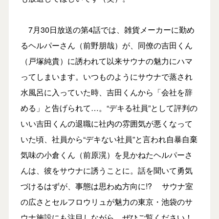
7月30日放送の第4話では、雑貨メーカーに勤め
るヘルパーさん（前野朋哉）が、同僚の吉田くん
（戸塚純貴）に誘われて以来サウナの魅力にハマ
ってしまいます。いつものようにサウナで蒸され
水風呂に入っていた時、吉田くんから「会社を辞
める」と告げられて…。“デキる社員”として評判の
いい吉田くんの退職に社内の雰囲気が悪くなって
いた頃、社員から“デキない社員”と言われ自暴自棄
気味の小倉くん（前原滉）を見かねたヘルパーさ
んは、彼をサウナに誘うことに。話を聞いて勇気
づけるはずが、事態は思わぬ方向に!? サウナ室
の広さとセルフロウリュが魅力の東京・池袋のサ
ウナ施設にも注目しながら、ぜひご覧ください！