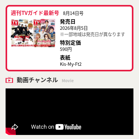
週刊TVガイド最新号
8月14日号
発売日
2026年8月5日
※一部地域は発売日が異なります
特別定価
590円
表紙
Kis-My-Ft2
動画チャンネル
Movie