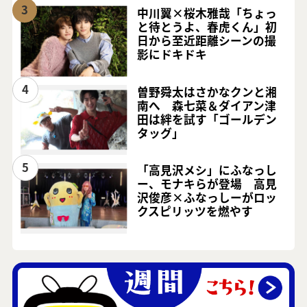
3
中川翼×桜木雅哉「ちょっ
と待とうよ、春虎くん」初
日から至近距離シーンの撮
影にドキドキ
4
曽野舜太はさかなクンと湘
南へ 森七菜＆ダイアン津
田は絆を試す「ゴールデン
タッグ」
5
「高見沢メシ」にふなっし
ー、モナキらが登場 高見
沢俊彦×ふなっしーがロッ
クスピリッツを燃やす