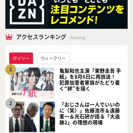
アクセスランキング
Ranking
デイリー
ウィークリー
1
亀梨和也主演「東野圭吾 手
紙」を8月6日に再放送！
犯罪加害者家族がたどり着
く“絆”を描く
2
「おじさんは一人でいいの
に（笑）」佐藤浩市＆遠藤
憲一＆光石研が語る「大追
跡2」の理想の現場