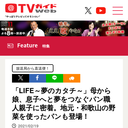
Feature
特集
放送局から直送便！
「LIFE～夢のカタチ～」母から
娘、息子へと夢をつなぐパン職
人親子に密着。地元・和歌山の野
菜を使ったパンも登場！
2021/02/19