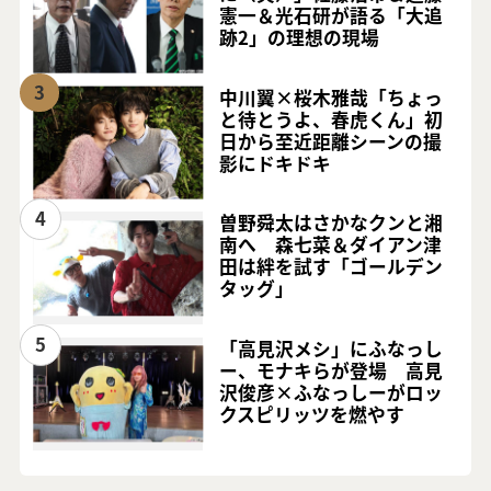
憲一＆光石研が語る「大追
跡2」の理想の現場
3
中川翼×桜木雅哉「ちょっ
と待とうよ、春虎くん」初
日から至近距離シーンの撮
影にドキドキ
4
曽野舜太はさかなクンと湘
南へ 森七菜＆ダイアン津
田は絆を試す「ゴールデン
タッグ」
5
「高見沢メシ」にふなっし
ー、モナキらが登場 高見
沢俊彦×ふなっしーがロッ
クスピリッツを燃やす