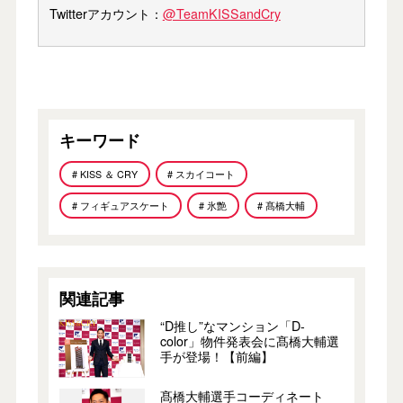
Twitterアカウント：
@TeamKISSandCry
キーワード
# KISS ＆ CRY
# スカイコート
# フィギュアスケート
# 氷艶
# 髙橋大輔
関連記事
“D推し”なマンション「D-
color」物件発表会に髙橋大輔選
手が登場！【前編】
髙橋大輔選手コーディネート