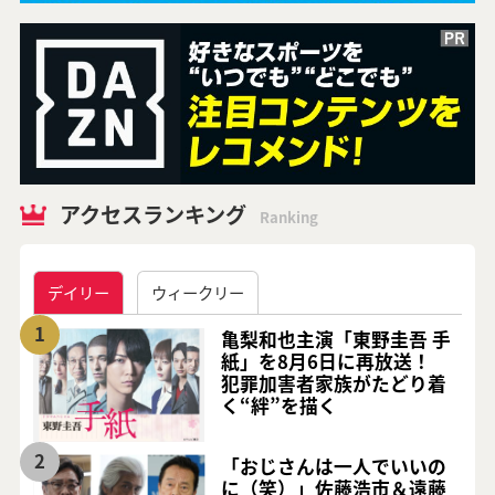
アクセスランキング
Ranking
デイリー
ウィークリー
1
亀梨和也主演「東野圭吾 手
紙」を8月6日に再放送！
犯罪加害者家族がたどり着
く“絆”を描く
2
「おじさんは一人でいいの
に（笑）」佐藤浩市＆遠藤