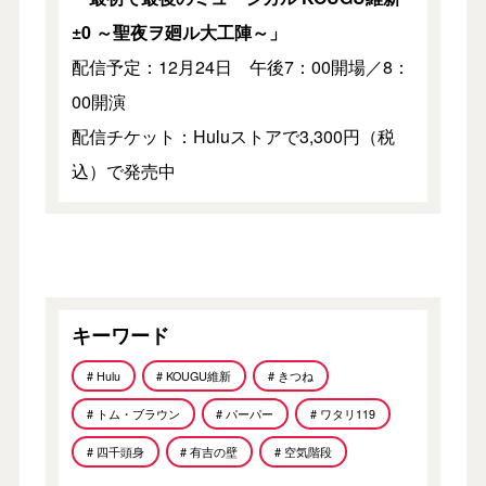
±0 ～聖夜ヲ廻ル大工陣～」
配信予定：12月24日 午後7：00開場／8：
00開演
配信チケット：Huluストアで3,300円（税
込）で発売中
キーワード
# Hulu
# KOUGU維新
# きつね
# トム・ブラウン
# パーパー
# ワタリ119
# 四千頭身
# 有吉の壁
# 空気階段