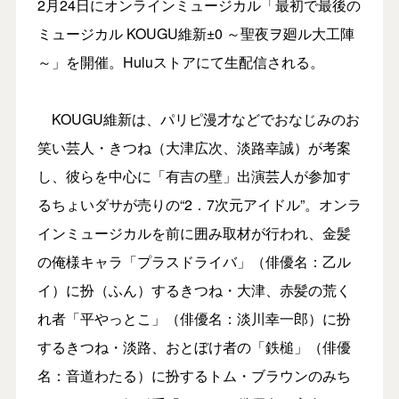
2月24日にオンラインミュージカル「最初で最後の
ミュージカル KOUGU維新±0 ～聖夜ヲ廻ル大工陣
～」を開催。Huluストアにて生配信される。
KOUGU維新は、パリピ漫才などでおなじみのお
笑い芸人・きつね（大津広次、淡路幸誠）が考案
し、彼らを中心に「有吉の壁」出演芸人が参加す
るちょいダサが売りの“2．7次元アイドル”。オンラ
インミュージカルを前に囲み取材が行われ、金髪
の俺様キャラ「プラスドライバ」（俳優名：乙ル
イ）に扮（ふん）するきつね・大津、赤髪の荒く
れ者「平やっとこ」（俳優名：淡川幸一郎）に扮
するきつね・淡路、おとぼけ者の「鉄槌」（俳優
名：音道わたる）に扮するトム・ブラウンのみち