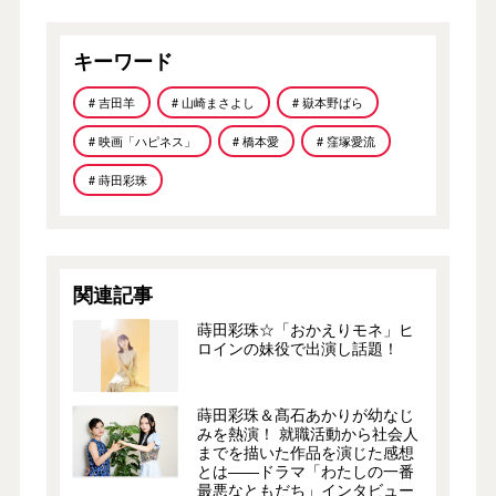
キーワード
# 吉田羊
# 山崎まさよし
# 嶽本野ばら
# 映画「ハピネス」
# 橋本愛
# 窪塚愛流
# 蒔田彩珠
関連記事
蒔田彩珠☆「おかえりモネ」ヒ
ロインの妹役で出演し話題！
蒔田彩珠＆髙石あかりが幼なじ
みを熱演！ 就職活動から社会人
までを描いた作品を演じた感想
とは――ドラマ「わたしの一番
最悪なともだち」インタビュー