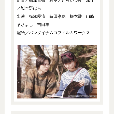
／嶽本野ばら
出演 窪塚愛流 蒔田彩珠 橋本愛 山崎
まさよし 吉田羊
配給／バンダイナムコフィルムワークス