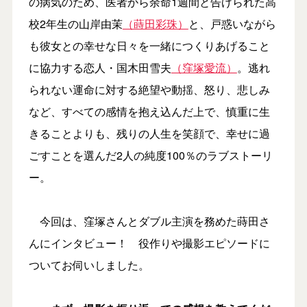
の病気のため、医者から余命1週間と告げられた高
校2年生の山岸由茉
（蒔田彩珠）
と、戸惑いながら
も彼女との幸せな日々を一緒につくりあげること
に協力する恋人・国木田雪夫
（窪塚愛流）
。逃れ
られない運命に対する絶望や動揺、怒り、悲しみ
など、すべての感情を抱え込んだ上で、慎重に生
きることよりも、残りの人生を笑顔で、幸せに過
ごすことを選んだ2人の純度100％のラブストーリ
ー。
今回は、窪塚さんとダブル主演を務めた蒔田さ
んにインタビュー！ 役作りや撮影エピソードに
ついてお伺いしました。