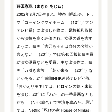
蒔田彩珠（まきた あじゅ）
2002年8月7日生まれ。神奈川県出身。ドラ
マ「ゴーイングマイホーム」（12年／フジ
テレビ系）に出演した際に、是枝裕和監督
から演技を高く評価され、女優の道を志す
ように。映画「志乃ちゃんは自分の名前が
言えない」（20年）では第45回報知映画賞
助演女優賞などを受賞。主な出演作に、映
画「万引き家族」「朝が来る」（20年）な
どがある。21年前期NHK連続テレビ小説
｢おかえりモネ｣では、ヒロインの妹・未知
を演じ、23年に「わたしの一番最悪なとも
だち」（NHK総合）で主演を務めた。最近
では、Netflix「忍びの家 House of Ninjas」