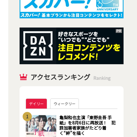
アクセスランキング
Ranking
デイリー
ウィークリー
1
亀梨和也主演「東野圭吾 手
紙」を8月6日に再放送！ 犯
罪加害者家族がたどり着
く“絆”を描く