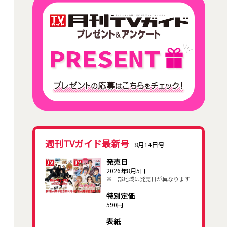
週刊TVガイド最新号
8月14日号
発売日
2026年8月5日
※一部地域は発売日が異なります
特別定価
590円
表紙