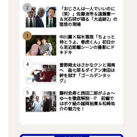
2
「おじさんは一人でいいのに
（笑）」佐藤浩市＆遠藤憲一
＆光石研が語る「大追跡2」の
理想の現場
3
中川翼×桜木雅哉「ちょっと
待とうよ、春虎くん」初日か
ら至近距離シーンの撮影にド
キドキ
4
曽野舜太はさかなクンと湘南
へ 森七菜＆ダイアン津田は
絆を試す「ゴールデンタッ
グ」
5
藤村忠寿と西田二郎がふぉ～
ゆ～を徹底解説…!? 前編で
はボケ組の越岡裕貴＆松崎祐
介の魅力を！