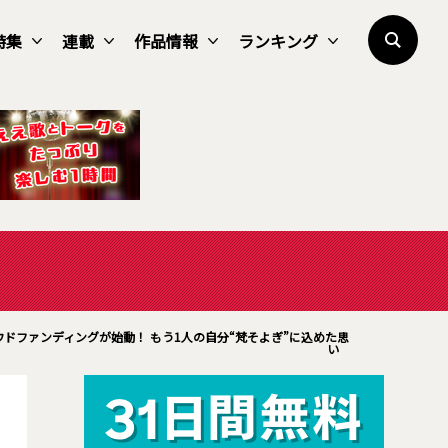
特集
連載
作品情報
ランキング
ファンディングが始動！ もう1人の自分“梵そよぎ”に込めた思
い