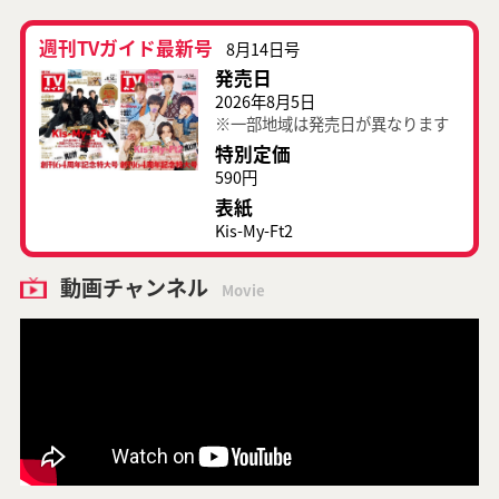
週刊TVガイド最新号
8月14日号
発売日
2026年8月5日
※一部地域は発売日が異なります
特別定価
590円
表紙
Kis-My-Ft2
動画チャンネル
Movie