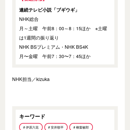
連続テレビ小説「ブギウギ」
NHK総合
月～土曜 午前8：00～8：15ほか ※土曜
は1週間の振り返り
NHK BSプレミアム・NHK BS4K
月〜金曜 午前7：30〜7：45ほか
NHK担当／kizuka
キーワード
# 伊原六花
# 安井順平
# 柳葉敏郎