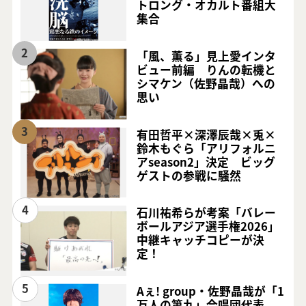
トロング・オカルト番組大
集合
2
「風、薫る」見上愛インタ
ビュー前編 りんの転機と
シマケン（佐野晶哉）への
思い
3
有田哲平×深澤辰哉×兎×
鈴木もぐら「アリフォルニ
アseason2」決定 ビッグ
ゲストの参戦に騒然
4
石川祐希らが考案「バレー
ボールアジア選手権2026」
中継キャッチコピーが決
定！
5
Aぇ! group・佐野晶哉が「1
万人の第九」合唱団代表