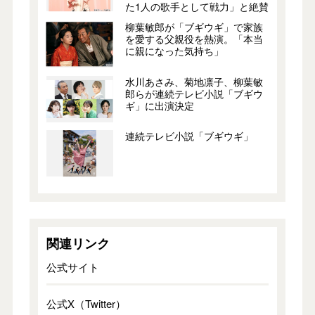
た1人の歌手として戦力」と絶賛
柳葉敏郎が「ブギウギ」で家族
を愛する父親役を熱演。「本当
に親になった気持ち」
水川あさみ、菊地凛子、柳葉敏
郎らが連続テレビ小説「ブギウ
ギ」に出演決定
連続テレビ小説「ブギウギ」
関連リンク
公式サイト
公式X（Twitter）