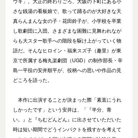
ウギ」。大正の終わりごろ、大阪の下町にある小
さな銭湯の看板娘で、歌って踊るのが大好きな天
真らんまんな女の子・花田鈴子が、小学校を卒業
し歌劇団に入団。さまざまな困難に見舞われなが
らも大スター歌手への階段を駆け上がっていく物
語だ。そんなヒロイン・福来スズ子（趣里）が東
京で所属する梅丸楽劇団（UGD）の制作部長・辛
島一平役の安井順平が、役柄への思いや作品の見
どころを語った。
本作に出演することが決まった際「素直にうれ
しかったです」という安井は、「『半分、青
い。』と『ちむどんどん』に出させていただいた
時は短い期間でどうインパクトを残すかを考えて