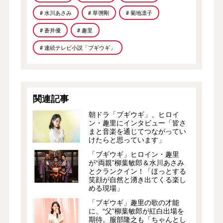
# 水川あさみ
# 草彅剛
# 菊地凛子
# 蒼井優
# 趣里
# 連続テレビ小説「ブギウギ」
関連記事
朝ドラ「ブギウギ」、ヒロイ
ン・趣里にインタビュー「皆さ
まと音楽を通じてつながってい
けたらと思っています」
「ブギウギ」ヒロイン・趣里
が“両親”柳葉敏郎＆水川あさみ
とクランクイン！「ほっとする
笑顔が自然と湧き出てくる楽し
める現場」
「ブギウギ」趣里の歌の才能
に、“父”柳葉敏郎が紅白出場を
期待。服部隆之も「ちゃんとし